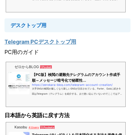
グラムの登録方法便利な設定知らないと不便な日本語化する方法しょしんしゃ君テ
レグラムって何です
デスクトップ用
Telegram PCデスクトップ用
PC用のガイド
ゼロからBLOG
1 Pocket
【PC版】検閲の避難先テレグラムのアカウント作成手
順～メッセージ暗号化で秘匿性...
https://zerokara-blog.com/telegram-account-creation/
大手SNSの検閲が厳しくなり新しいSNSが注目されている。Parler、Gabに続き今
回はTelegram（テレグラム）を紹介する。まだ使い込んでいないのでここではアカ
ウント作成までを紹介。ブラウザ版もあるためブラウザの ...
日本語から英語に戻す方法
Kasobu
4 Users
11 Pockets
Telegram (テレグラム) を日本語化する方法を画像を使