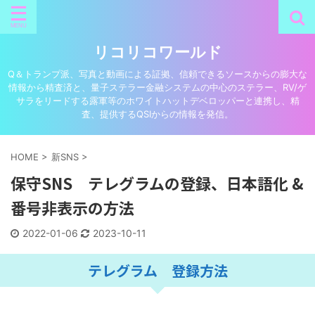
リコリコワールド
Q＆トランプ派、写真と動画による証拠、信頼できるソースからの膨大な
情報から精査済と、量子ステラー金融システムの中心のステラー、RV/ゲ
サラをリードする露軍等のホワイトハットデベロッパーと連携し、精
査、提供するQSIからの情報を発信。
HOME
>
新SNS
>
保守SNS テレグラムの登録、日本語化 &
番号非表示の方法
2022-01-06
2023-10-11
テレグラム 登録方法