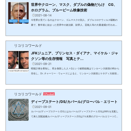
ンプ政権で国家安全保障問題担当大統領補佐官となったが、ロシアゲ...
世界中クローン、マスク、ダブルの偽物だらけ CG、
ホログラム、ブルービーム映像技術
2021-08-14
今世界が見ているのはクローン、ゴムマスクの別人、ダブルコロナウィルス騒動の
裏で、数年前に始まった世界中の政治家、財界人、芸能人等の大量逮捕が行われて
おり、今世界が見ている人達はクローン、声も複製出来るゴムマスクの別人やダブ
ルと呼ばれる偽物が殆ど。政治家は5－10体のクローンを持ち、スポーツ選手やハリ
ウッドでもクローンがおり、国内の芸能人はマスクやダブルを使うが、最近の報道
リコリコワールド
写真やニュースでは、政治家のマスクも多い。クローンクローンは5か月で成人し、
左目は勝手な行動を防止するためにモニタリング用のカ...
JFKジュニア、プリンセス・ダイアナ、マイケル・ジャ
クソン等の生存情報 写真とテ...
2021-09-21
暗殺計画を察知し、死を偽装した人々Qという秘密組織はリンカーン大統領の時から
存在し、Dr. チャーリー・ウォードによると、リンカーン大統領とケネディ大統領の
時は8名。DS/カバールによる暗殺計画を傍受したQはクローンとのすり替えや偽装
工作により本人は救われたが、銀河連合のヘルプによるものだった。銀河連合につ
いては別記事でアップ予定。2023/3/23 アップデート：JFK Jrとキャロライン・べ
リコリコワールド
セット＝ケネディのテレグラムアカウントは数か月前から明らかに不審な情報を出
1 Pocket
し始めた上、Ｑの情報に詳しい詐欺師が運営していると...
ディープステート/DS/カバール/グローバル・エリート
2021-09-01
カバール/ディープステート/DSとはカバール/ディープステート/DSは99%を支配し
て来た支配組織カバール/ディープステート/DSは1％未満のグローバルエリートCab
alカバール、Deep Stateディープ・ステート（影の政府）＝DS、グローバルエリー
ト人類史上初期から存在し、バビロニア文明の奴隷貨幣経済を通し、過去数千年に