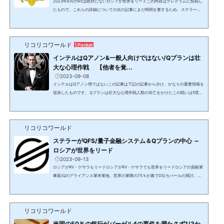
2023年8月のRVは絶対にないロシアが世界をリードこの内容はテレグラムに投稿し
たもので、これらの詳細についての次の記事にまだ時間を要するため、ステラー・
ロシアのベンと彼の情報が本物であることの証明として、RVが起こると噂されてい
る8/22(BRICSサミット)と8月末の前に概要だけを掲載するもの。ステラー・ロシア
ステラー・ロシアはロシア陸軍の中のゲサラに必要なステラー・アセット・トーク
リコリコワールド
ンのデベロッパー。8/7
ロシア陸軍 ベンジャミン・ハルデスレフ(Vlad)
...
1 Pocket
インテルはQアノン&一般人向けではない/Qプランは壮
大な心理作戦 【他者を覚...
2023-09-08
インテルはQアノン用ではないこの記事は下記の記事から分け、かなりの重要情報を
追加したものです。Ｑプランは壮大な心理作戦人類の存亡をかけたこの戦いは5世代
戦争と呼ばれ、ブラックハット（DS/カバール側）とホワイトハットの双方が心理戦
を繰り広げている。Qドロップ 偽情報は必要偽情報は必要。敵は玄関先にいる。Q
ドロップブラックハット/DS/カバール/闇側勢力数千年前から情報を操作し、人々の
リコリコワールド
心理を操ってきた： 50年以上前からのTVによる洗脳（モッキングバード作戦） MK
ウルトラ（マインドコントロール・プログラム） ...
ステラーがQFS/量子金融システム＆Qプランの中心 ～
ロシアが世界をリード
2023-09-13
ロシアがRV・ゲサラもリードロシアがRV・ゲサラでも世界をリードロシアの貢献軍
事面/Qのアライアンス軍米軍他、世界の軍隊の75％が裏でDS/カバールの掃討、子
供達の救出、地下軍事基地の破壊に従事しているが、誰も手をつけられない程のウ
クライナの掃討を担ったのがロシアで、千年前のウラジーミル大帝/1世 vs 悪魔崇
拝、人身御供を行っていたハザール人からの因縁がある。ソビエト崩壊後に国境を
リコリコワールド
定義しなかったため、ウクライナは未だにロシアの一部。ウクライナでの特別軍事
作戦の目的： 2014年からのネオナチ政権によるロシア系住...
米国の50％の銀行がバーゼル4の要件を満たさず1/3か