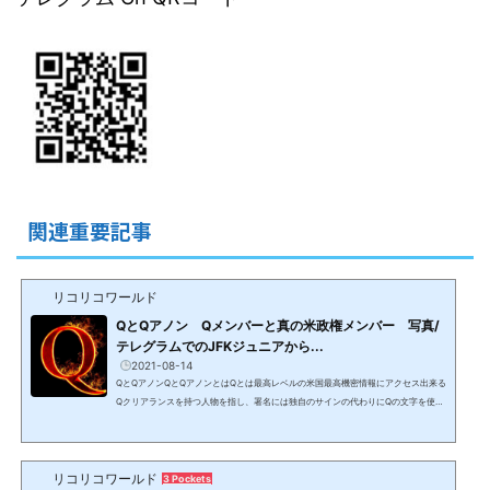
関連重要記事
リコリコワールド
QとQアノン Qメンバーと真の米政権メンバー 写真/
テレグラムでのJFKジュニアから...
2021-08-14
QとQアノンQとQアノンとはQとは最高レベルの米国最高機密情報にアクセス出来る
Qクリアランスを持つ人物を指し、署名には独自のサインの代わりにQの文字を使用
する。Q＝ジョン・F・ケネディ大統領の長男で1999年に亡くなったはずのJFKジュ
ニアと信じられ、Qが発信する情報を信じる人がQAnonQアノン（匿名のAnonymo
usアノニマスの略）と呼ばれている。2021年1月にJFK Jr本人が保守SNSのテレグ
リコリコワールド
ラムにChを作りシニアメンバーを発表。噂通り、元国防情報局長官（DNI）でトラ
3 Pockets