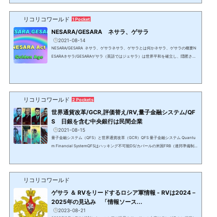
渡り支配し、数百年単位で地球の全人口の99%以上を支配して来た集団を指す。中
枢はカナン人→ハザール/カザール人→フェニキア/フェニシア人→（ベネチアの）黒
い貴族と名前を変え、人類史上のありとあらゆる歴史的事件、...
リコリコワールド
1 Pocket
NESARA/GESARA ネサラ、ゲサラ
2021-08-14
NESARA/GESARA ネサラ、ゲサラネサラ、ゲサラとは何かネサラ、ゲサラの概要N
ESARAネサラ/GESARAゲサラ（英語ではジェサラ）は世界平和を確立し、隠匿され
て来た6千以上の特許を解禁し、売上税以外の税金を撤廃し、全ての人に莫大な富の
分配等を行う法律。NESARAは米国、GESARAはその他の国で名称は異なり、日本は
JESARAジェサラとなる。ネサラ・ゲサラは日本を含む209の主権国家により署名さ
れており、国際法であるため各国憲法に優先する。しかし、DS/カバールによって法
人化された国家と言う名の株式市場に上場されている法人ではな...
リコリコワールド
2 Pockets
世界通貨改革/GCR,評価替え/RV,量子金融システム/QF
S 日銀を含む中央銀行は民間企業
2021-08-15
量子金融システム（QFS）と世界通貨改革（GCR）QFS 量子金融システム Quantu
m Financial SystemQFSはハッキング不可能DS/カバールの米国FRB（連邦準備制
度理事会）の金融システムは、量子金融システム＝QFS（Quantum Financial Syst
em）に置き換えられ、各国の通貨が中央銀行が刷る紙切れから金、銀、コモディテ
ィ等のアセットに裏付けされた通貨となる。世界通貨改革＝GCR（Global Currenc
リコリコワールド
y Reset）で承認された国の通貨は天然資源の保有量に応じて、正しい貨幣価値に設
定するための再評価＝RV（Revaluation）が行われる。これはNESAR...
ゲサラ ＆ RVをリードするロシア軍情報 - RVは2024－
2025年の見込み 「情報ソース...
2023-08-21