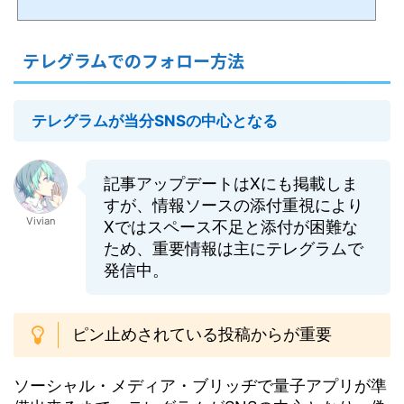
るボーダーレスの見えない戦いであり、決して報道されることはないため、情報が
なければ認識出来ない戦争。コロナ騒動の煙幕の裏で、（最低）数千年前から人間
の99.99%以上を隷属化して搾取して来た0.1%未満の勢力と、数十年のプランにより
人間を解放し、黄金時代＆新地球に導く8千人からなるホワイトハット＆光側勢力と
テレグラムでのフォロー方法
して動いている米軍特殊部隊を中心とする32か国のアラ...
テレグラムが当分SNSの中心となる
記事アップデートはXにも掲載しま
すが、情報ソースの添付重視により
Vivian
Xではスペース不足と添付が困難な
ため、重要情報は主にテレグラムで
発信中。
ピン止めされている投稿からが重要
ソーシャル・メディア・ブリッヂで量子アプリが準