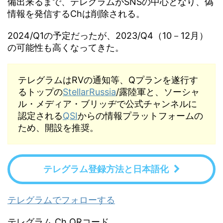
備出来るまで、テレグラムがSNSの中心となり、偽
情報を発信するChは削除される。
2024/Q1の予定だったが、2023/Q4（10－12月）
の可能性も高くなってきた。
テレグラムはRVの通知等、Qプランを遂行す
るトップの
StellarRussia
/露陸軍と、ソーシャ
ル・メディア・ブリッヂで公式チャンネルに
認定される
QSI
からの情報プラットフォームの
ため、開設を推奨。
テレグラム登録方法と日本語化
テレグラムでフォローする
テレグラム Ch QRコード