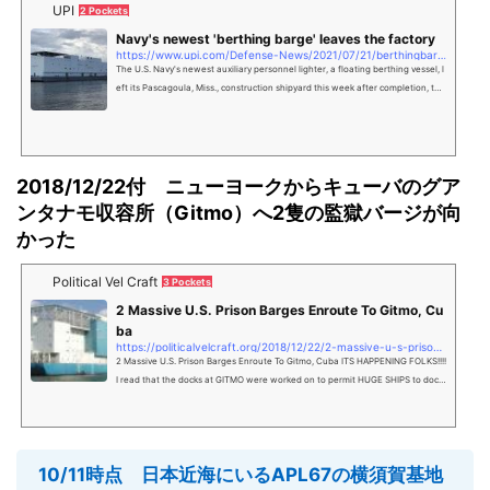
UPI
2 Pockets
Navy's newest 'berthing barge' leaves the factory
https://www.upi.com/Defense-News/2021/07/21/berthingbarge-apl67-navy/8231626897176/
The U.S. Navy's newest auxiliary personnel lighter, a floating berthing vessel, l
eft its Pascagoula, Miss., construction shipyard this week after completion, the
branch said on Wednesday.
2018/12/22付 ニューヨークからキューバのグア
ンタナモ収容所（Gitmo）へ2隻の監獄バージが向
かった
Political Vel Craft
3 Pockets
2 Massive U.S. Prison Barges Enroute To Gitmo, Cu
ba
https://politicalvelcraft.org/2018/12/22/2-massive-u-s-prison-barges-enroute-to-gitmo-cuba/
2 Massive U.S. Prison Barges Enroute To Gitmo, Cuba ITS HAPPENING FOLKS!!!!
I read that the docks at GITMO were worked on to permit HUGE SHIPS to dock
at GITMO, ships that will also contain prisone…
10/11時点 日本近海にいるAPL67の横須賀基地