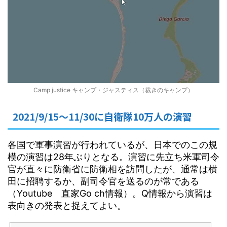
Camp justice キャンプ・ジャスティス（裁きのキャンプ）
2021/9/15～11/30に自衛隊10万人の演習
各国で軍事演習が行われているが、日本でのこの規
模の演習は28年ぶりとなる。演習に先立ち米軍司令
官が直々に防衛省に防衛相を訪問したが、通常は横
田に招聘するか、副司令官を送るのが常である
（Youtube 直家Go ch情報）。Q情報から演習は
表向きの発表と捉えてよい。