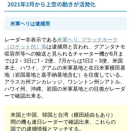
2021年2月から上空の動きが活発化
米軍ヘリは逮捕用
レーダー非表示である
米軍ヘリ, ブラックホーク
（ロケット付）等
は逮捕用と言われ、グアンタナモ
収容所等への輸送と見られるチャーター機が6月ま
では2－3日に1－2便、7月からは1日2－3便、米国
本土、ハワイ、グアムの米軍基地と在日米軍横田基
地（岩国基地と嘉手納基地含む）を往復している。
アラスカ州アンカレッジ、ワシントン州シアトル、
ハワイ州、沖縄、岩国の米軍基地との往復がレーダ
ーで確認出来る。
米国と中国、韓国と台湾（横田経由もあり）
間の機も連日レーダーで確認出来、これらの
国での逮捕情報とマッチする。