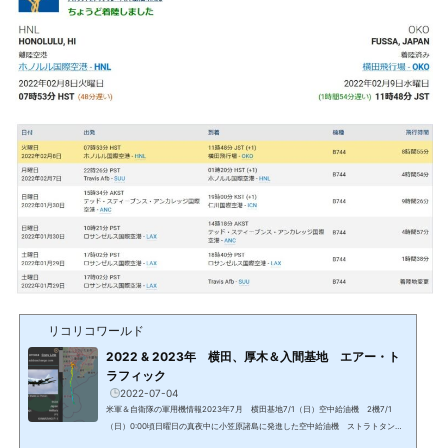
リコリコワールド
2022 & 2023年 横田、厚木＆入間基地 エアー・ト
ラフィック
2022-07-04
米軍＆自衛隊の軍用機情報2023年7月 横田基地7/1（日）空中給油機 2機7/1
（日）0:00頃日曜日の真夜中に小笠原諸島に発進した空中給油機 ストラトタンカ
ーフライトログは2021/2/25が最後。ミッション中の多くの機は非表示。7/1 （日）