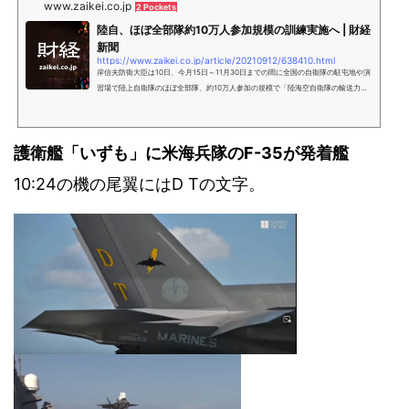
www.zaikei.co.jp
2 Pockets
陸自、ほぼ全部隊約10万人参加規模の訓練実施へ | 財経
新聞
https://www.zaikei.co.jp/article/20210912/638410.html
岸信夫防衛大臣は10日、今月15日～11月30日までの間に全国の自衛隊の駐屯地や演
習場で陸上自衛隊のほぼ全部隊、約10万人参加の規模で「陸海空自衛隊の輸送力、
米軍や民間の輸送力を活用し、各方面を跨いだ部隊の機動展開や全国規模での装備
品・補給品の輸送などに焦点を当てた訓練を実施する」と発表した。
護衛艦「いずも」に米海兵隊のF-35が発着艦
10:24の機の尾翼にはD Tの文字。