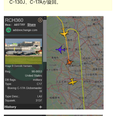
C-130J、C-17Aが旋回。