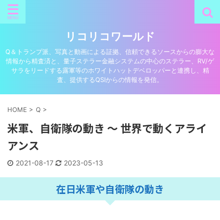
リコリコワールド
Q＆トランプ派、写真と動画による証拠、信頼できるソースからの膨大な
情報から精査済と、量子ステラー金融システムの中心のステラー、RV/ゲ
サラをリードする露軍等のホワイトハットデベロッパーと連携し、精
査、提供するQSIからの情報を発信。
HOME
>
Q
>
米軍、自衛隊の動き ～ 世界で動くアライ
アンス
2021-08-17
2023-05-13
在日米軍や自衛隊の動き