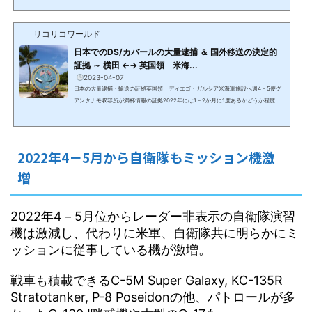
10時頃低空飛行で轟音を立てミッションから戻った空中給油機。レーダー非表示。2
023年6月6/30 厚木基地ー東南アジアーインド洋6月中旬に厚木基地から東南アジア
リコリコワールド
数か所に飛び、シンガポールからディエゴ・ガルシア付近へ。6/25 タスマニア航
空アラスカ基地ー横田基地始めて見かけたタスマニア航空。...
日本でのDS/カバールの大量逮捕 ＆ 国外移送の決定的
証拠 ～ 横田 ←→ 英国領 米海...
2023-04-07
日本の大量逮捕・輸送の証拠英国領 ディエゴ・ガルシア米海軍施設へ週4－5便グ
アンタナモ収容所が満杯情報の証拠2022年には1－2か月に1度あるかどうか程度だ
った横田基地からインド洋の英国領の海軍施設ディエゴ・ガルシアへのフライトが2
023年1月から週4－5便に増加。Naval Support Facility Diego Garcia 海軍支援施
設 ディエゴガルシア ディエゴ・ガルシアは英国領にある米海軍施設で所有者は英
国防省 1966年に米国に租借され、運営とコントロールは米国海軍と英国海軍 米海
2022年4－5月から自衛隊もミッション機激
軍施設ながら、英国の主権のためにアドミン業務は英...
増
2022年4－5月位からレーダー非表示の自衛隊演習
機は激減し、代わりに米軍、自衛隊共に明らかにミ
ッションに従事している機が激増。
戦車も積載できるC-5M Super Galaxy, KC-135R
Stratotanker, P-8 Poseidonの他、パトロールが多