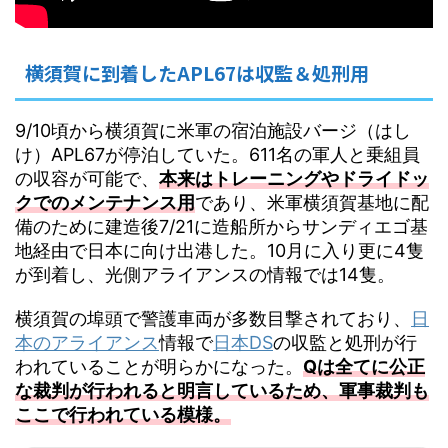
横須賀に到着したAPL67は収監＆処刑用
9/10頃から横須賀に米軍の宿泊施設バージ（はし
け）APL67が停泊していた。611名の軍人と乗組員
の収容が可能で、
本来はトレーニングやドライドッ
クでのメンテナンス用
であり、米軍横須賀基地に配
備のために建造後7/21に造船所からサンディエゴ基
地経由で日本に向け出港した。10月に入り更に4隻
が到着し、光側アライアンスの情報では14隻。
横須賀の埠頭で警護車両が多数目撃されており、
日
本のアライアンス
情報で
日本DS
の収監と処刑が行
われていることが明らかになった。
Qは全てに公正
な裁判が行われると明言しているため、軍事裁判も
ここで行われている模様。