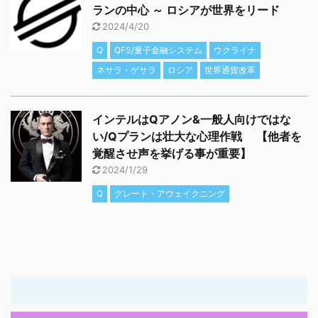
ランの中心 ～ ロシアが世界をリード
2024/4/20
Q
QFS/量子金融システム
ウクライナ
ネサラ・ゲサラ
ロシア
世界通貨改革
インテルはQアノン&一般人向けではな
い/Qプランは壮大な心理作戦 【他者を
覚醒させ声を挙げる事が重要】
2024/1/29
Q
グレート・アウェイクニング