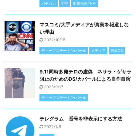
バチカン
宇宙
聖書預言/予言
マスコミ/大手メディアが真実を報道しな
い理由
2022/10/16
ディープステート/カバール
メディア
日本DS
9.11同時多発テロの虚偽 ネサラ・ゲサラ
阻止のためのDS/カバールによる自作自演
2023/9/17
ディープステート/カバール
テレグラム 番号を非表示にする方法
2022/1/6