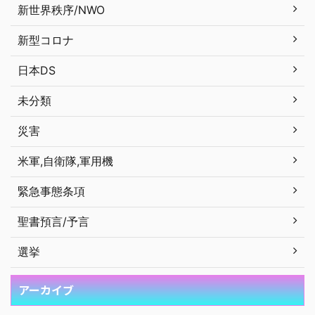
新世界秩序/NWO
新型コロナ
日本DS
未分類
災害
米軍,自衛隊,軍用機
緊急事態条項
聖書預言/予言
選挙
アーカイブ