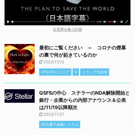
Q 世界を救う計画
最初にご覧ください ～ コロナの煙幕
の裏で何が起きているのか
2022/11/13
JFK/JFKジュニア
Q
トランプ大統領
QSFSの中心 ステラーのNDA解除開始と
銀行・企業からの内部アナウンス＆公表
は/11/19以降順次
2023/11/21
QFS/量子金融システム