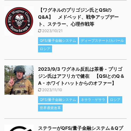
【ワグネルのプリゴジン氏とQSIの
Q&A】 メドベッド、戦争アップデー
ト、ステラー、心理作戦等
2023/10/21
QFS/量子金融システム
ディープステート/カバール
ロシア
2023/9/3 ワグネル反乱は茶番 - プリゴ
ジン氏はアフリカで健在 【QSIとのQ＆
A - ホワイトハットからのオファー】
2023/11/10
QFS/量子金融システム
ネサラ・ゲサラ
ロシア
世界通貨改革
ステラーがQFS/量子金融システム＆Qプ