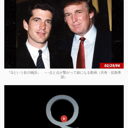
『Qという名の物語』 ～-点と点が繋がって線になる動画（共有・拡散希
望）