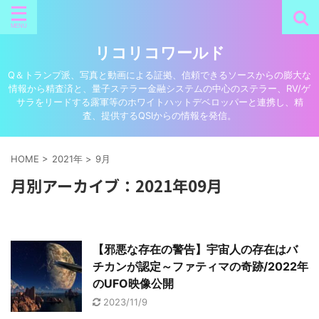
リコリコワールド
Q＆トランプ派、写真と動画による証拠、信頼できるソースからの膨大な
情報から精査済と、量子ステラー金融システムの中心のステラー、RV/ゲ
サラをリードする露軍等のホワイトハットデベロッパーと連携し、精
査、提供するQSIからの情報を発信。
HOME
>
2021年
>
9月
月別アーカイブ：2021年09月
【邪悪な存在の警告】宇宙人の存在はバ
チカンが認定～ファティマの奇跡/2022年
のUFO映像公開
2023/11/9