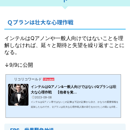
Ｑプランは壮大な心理作戦
インテルはQアノンや一般人向けではないことを理
解しなければ、延々と期待と失望を繰り返すことに
なる。
↓9/9に公開
リコリコワールド
1 Pocket
インテルはQアノン&一般人向けではない/Qプランは壮
大な心理作戦 【他者を覚...
2023-09-08
インテルはQアノン用ではないこの記事は下記の記事から分け、かなりの重要情報を
追加したものです。Ｑプランは壮大な心理作戦人類の存亡をかけたこの戦いは5世代
戦争と呼ばれ、ブラックハット（DS/カバール側）とホワイトハットの双方が心理戦
を繰り広げている。Qドロップ 偽情報は必要偽情報は必要。敵は玄関先にいる。Q
ドロップブラックハット/DS/カバール/闇側勢力数千年前から情報を操作し、人々の
心理を操ってきた： 50年以上前からのTVによる洗脳（モッキングバード作戦） MK