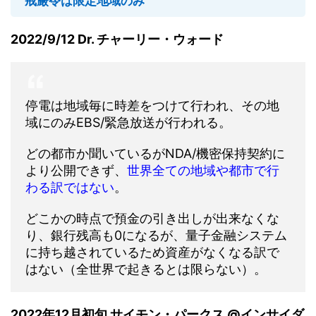
戒厳令は限定地域のみ
2022/9/12 Dr. チャーリー・ウォード
停電は地域毎に時差をつけて行われ、その地
域にのみEBS/緊急放送が行われる。
どの都市か聞いているがNDA/機密保持契約に
より公開できず、
世界全ての地域や都市で行
わる訳ではない
。
どこかの時点で預金の引き出しが出来なくな
り、銀行残高も0になるが、量子金融システム
に持ち越されているため資産がなくなる訳で
はない（全世界で起きるとは限らない）。
2022年12月初旬 サイモン・パークス @インサイダ