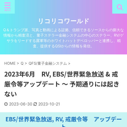
リコリコワールド
Q＆トランプ派、写真と動画による証拠、信頼できるソースからの膨大な
情報から精査済と、量子ステラー金融システムの中心のステラー、RV/ゲ
サラをリードする露軍等のホワイトハットデベロッパーと連携し、精
査、提供するQSIからの情報を発信。
HOME
>
Q
>
QFS/量子金融システム
>
2023年6月 RV, EBS/世界緊急放送 & 戒
厳令等アップデート ～ 予期通りには起き
ない
2023-06-30
2023-10-21
EBS/世界緊急放送, RV, 戒厳令等 アップデー
ト