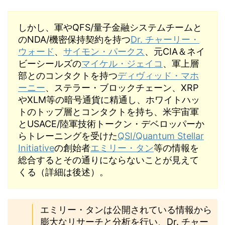
しかし、軍やQFS/量子金融システムチームと
のNDA/機密保持契約を持つ
Dr. チャーリー・
ウォード
、
サイモン・パークス
、元CIA＆ネイ
ビーシールズの
マイケル・ジェイコ
、軍上層
部とのコンタクトを持つ
ディヴィッド・マホ
ーニー
、ステラー・ブロックチェーン、XRP
やXLM等の暗号通貨に精通し、ホワイトハッ
トのトップ層とコンタクトを持ち、米宇宙軍
とUSACE/陸軍技術トークン・デベロッパーか
らトレーニングを受けた
QSI/Quantum Stellar
Initiative
の創始者
エミリー・タン
等の情報を
総合するとその通りにならないことが見えて
くる（詳細は後述）。
エミリー・タンは公開されている情報から
膨大なリサーチと分析を行い、Dr. チャー