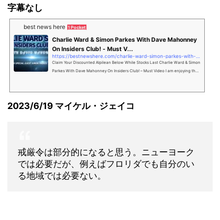
字幕なし
best news here
1 Pocket
Charlie Ward & Simon Parkes With Dave Mahonney
On Insiders Club! - Must V...
https://bestnewshere.com/charlie-ward-simon-parkes-with-dave-mahonney-on-insiders-club-must-video/
Claim Your Discounted Alpilean Below While Stocks Last Charlie Ward & Simon
Parkes With Dave Mahonney On Insiders Club! – Must Video I am enjoying the r
ide – God is still in charge!
2023/6/19 マイケル・ジェイコ
戒厳令は部分的になると思う。ニューヨーク
では必要だが、例えばフロリダでも自分のい
る地域では必要ない。