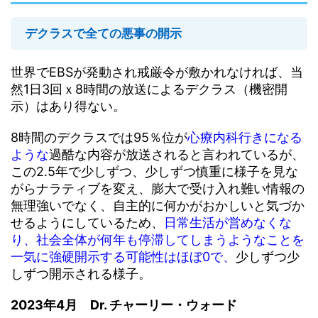
デクラスで全ての悪事の開示
世界でEBSが発動され戒厳令が敷かれなければ、当
然1日3回ｘ8時間の放送によるデクラス（機密開
示）はあり得ない。
8時間のデクラスでは95％位が
心療内科行きになる
ような
過酷な内容が放送されると言われているが、
この2.5年で少しずつ、少しずつ慎重に様子を見な
がらナラティブを変え、膨大で受け入れ難い情報の
無理強いでなく、自主的に何かがおかしいと気づか
せるようにしているため、
日常生活が営めなくな
り、社会全体が何年も停滞してしまうようなことを
一気に強硬開示する可能性はほぼ0で、
少しずつ少
しずつ開示される様子。
2023年4月 Dr. チャーリー・ウォード