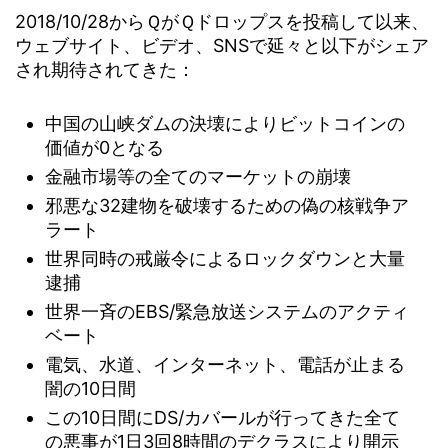
2018/10/28からＱがＱドロップスを投稿して以来、
ウェブサイト、ビデオ、SNSで延々と以下がシェア
され期待されてきた：
中国の山峡ダムの決壊によりビットコインの
価値が0となる
金融市場等の全てのマーケットの崩壊
邪悪な32建物を破壊するための偽の核戦争ア
ラート
世界同時の戒厳令によるロックダウンと大量
逮捕
世界一斉のEBS/緊急放送システムのアクティ
ベート
電気、水道、インターネット、電話が止まる
闇の10日間
この10日間にDS/カバールが行ってきた全て
の悪事が1日3回8時間のデクラスにより開示