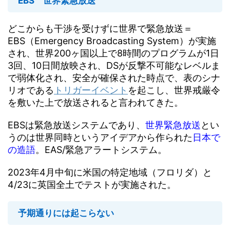
EBS 世界緊急放送
ウルトラ（マインドコントロール・プログラム） ...
どこからも干渉を受けずに世界で緊急放送＝
EBS（Emergency Broadcasting System）が実施
され、世界200ヶ国以上で8時間のプログラムが1日
3回、10日間放映され、DSが反撃不可能なレベルま
で弱体化され、安全が確保された時点で、表のシナ
リオである
トリガーイベント
を起こし、世界戒厳令
を敷いた上で放送されると言われてきた。
EBSは緊急放送システムであり、
世界緊急放送
とい
うのは世界同時というアイデアから作られた
日本で
の造語
。EAS/緊急アラートシステム。
2023年4月中旬に米国の特定地域（フロリダ）と
4/23に英国全土でテストが実施された。
予期通りには起こらない