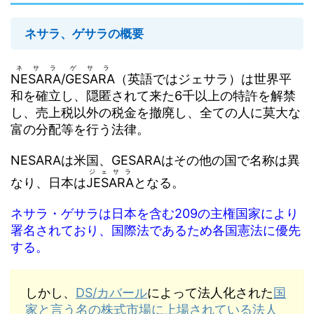
ネサラ、ゲサラの概要
ネサラ
ゲサラ
NESARA
/
GESARA
（英語ではジェサラ）は世界平
和を確立し、隠匿されて来た6千以上の特許を解禁
し、売上税以外の税金を撤廃し、全ての人に莫大な
富の分配等を行う法律。
NESARAは米国、GESARAはその他の国で名称は異
ジェサラ
なり、日本は
JESARA
となる。
ネサラ・ゲサラは日本を含む209の主権国家により
署名されており、国際法であるため各国憲法に優先
する。
しかし、
DS/カバール
によって法人化された
国
家と言う名の株式市場に上場されている法人