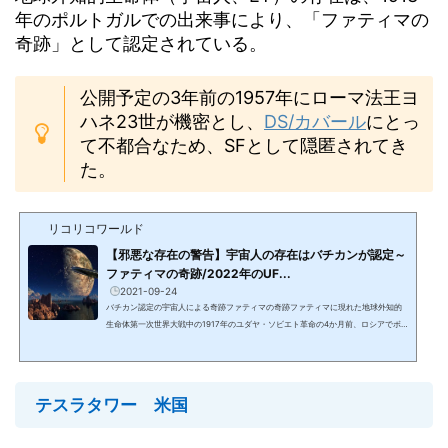
年のポルトガルでの出来事により、「ファティマの
奇跡」として認定されている。
公開予定の3年前の1957年にローマ法王ヨ
ハネ23世が機密とし、
DS/カバール
にとっ
て不都合なため、SFとして隠匿されてき
た。
リコリコワールド
【邪悪な存在の警告】宇宙人の存在はバチカンが認定～
ファティマの奇跡/2022年のUF...
2021-09-24
バチカン認定の宇宙人による奇跡ファティマの奇跡ファティマに現れた地球外知的
生命体第一次世界大戦中の1917年のユダヤ・ソビエト革命の4か月前、ロシアでボ
ルシェビキが教会を襲撃・略奪、バチカンで新法王の叙階の荘厳な儀式が行われて
いた同日の同時刻に、ポルトガルの牧童の前に円盤型UFOに乗った聖母マリアにそ
っくりな女性が現れ、バチカンへのバチカンへの3つのメッセージ《ファティマ予
言》を告げた： 自分は天国から来た 大戦は間もなく終息する 《第一予言》 最後の
テスラタワー 米国
6回目に自分の正体と望みを明かし、大奇跡を行う 毎...