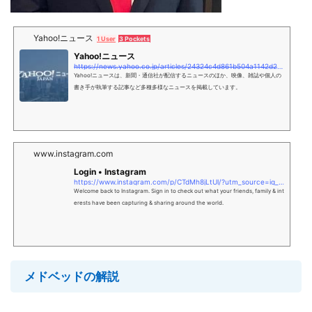
Yahoo!ニュース
1 User
3 Pockets
Yahoo!ニュース
https://news.yahoo.co.jp/articles/24324c4d861b504a1142d22f41d0c3
Yahoo!ニュースは、新聞・通信社が配信するニュースのほか、映像、雑誌や個人の
書き手が執筆する記事など多種多様なニュースを掲載しています。
www.instagram.com
Login • Instagram
https://www.instagram.com/p/CTdMh8jLtUl/?utm_source=ig_web_copy_
Welcome back to Instagram. Sign in to check out what your friends, family & int
erests have been capturing & sharing around the world.
メドベッドの解説