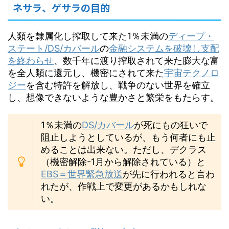
ネサラ、ゲサラの目的
人類を隷属化し搾取して来た1％未満の
ディープ・
ステート/DS/カバール
の
金融システムを破壊し支配
を終わらせ
、数千年に渡り搾取されて来た膨大な富
を全人類に還元し、機密にされて来た
宇宙テクノロ
ジー
を含む特許を解放し、戦争のない世界を確立
し、想像できないような豊かさと繁栄をもたらす。
1％未満の
DS/カバール
が死にもの狂いで
阻止しようとしているが、もう何者にも止
めることは出来ない。ただし、デクラス
（機密解除-1月から解除されている）と
EBS＝世界緊急放送
が先に行われると言わ
れたが、作戦上で変更があるかもしれな
い。