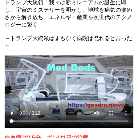
トランプ大統領「我々は新ミレニアムの誕生に即
し、宇宙のミステリーを明かし、地球を病気の惨め
さから解き放ち、エネルギー産業を次世代のテクノ
ロジーに繋ぐ」
～トランプ大統領
はまもなく病院は廃れると言った
～
白血病は2.5分、ガンは1日で治癒