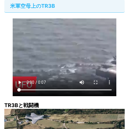
米軍空母上のTR3B
TR3Bと戦闘機