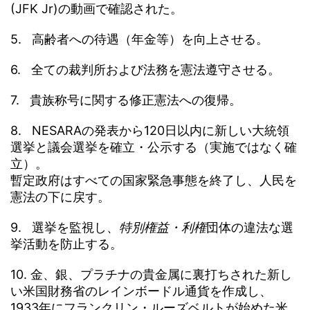
(JFK Jr)の動画で確認された。
5. 高齢者への待遇（年金等）を向上させる。
6. 全ての裁判所および法務を憲法遵守させる。
7. 貴族称号に関する修正憲法への復帰。
8. NESARAの発表から120日以内に新しい大統領
選挙と議会選挙を確立・公示する（実施ではなく確
立）。
暫定政府はすべての国家緊急事態を終了し、人民を
憲法の下に戻す。
9. 選挙を監視し、
特別権益・利権
団体の違法な選
挙活動を防止する。
10. 金、銀、プラチナの貴金属に裏打ちされた新し
い米国財務省のレインボードル通貨を作成し、
1933年にフランクリン・ルーズベルトが始めた米