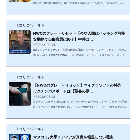
CSは既にQFS使用BRICSは既にQFS/量子金融システムを使用し、独自のアセット裏
付けの通貨があるが、加盟済みの英国を含む16ヶ国とドイツを含む加盟申請中の22
か国に続き、米国の特定の州だけがBRICSへの加盟申請を行った。どのようにその
ようなことが出来るかリサーチすれば、アメリカ合衆国は思っていた程にユナイテ
リコリコワールド
ッド（合衆）ではなかったことが判る。2/14 Dr. チャーリー・ウォード情報 テキ
サスを含む6州米24州が売上税廃止米国の24州は昨夜（2/7-2/8...
NWOのグレートリセット【今や人間はハッキング可能
な動物で自由意思は終了】中共は...
2022-03-24
NWO グレートリセット 人間の自由意思は終了NWO グレートリセット 今や人
間はハッキング可能な動物NWO オバマのキーパーソン「今や人間はハッキング可
能な動物」ワールド・エコノミック・フォーラムのクラウス・シュワブのトップア
ドバイザーイスラエル人学者 ユヴァル・ノア・ハラリオバマが有名にし権威を与
えたバラック・オバマはCNNのインタビューでユヴァール・ノア・ハラリをキーマ
リコリコワールド
ンと呼び、著書を推薦したことで有名にした。CNNのインタビューで自分のキーパ
ーソンと紹介し著書を推奨『サピエンス：人類史』ワールド・エ...
【NWOのグレートリセット】マイクロソフトの特許
ワクチンパスポートは【聖書の獣...
2022-03-31
ワクチンパスポートは獣の印ワクチンパスポートはNWOのグレートリセットの手段
ロックフェラー財団と世界経済フォーラムNWOのグレートリセット2021年の秋頃
の動画ワクチンパスポートなしではスーパーや学校や職場に行けないということが
フランスやニューヨーク等世界中で始まっている。米粒位のハイドロジェルのバイ
オセンサーを皮下に注射し、スマホと接続し蛍光色に光り、体温等の生理学的デー
リコリコワールド
タを送信し得る（ルシフェラーゼ）。ルシフェラーゼ/Luciferaseフシファーレイズ
＝Luciferフシファー+raseマイクロソフトの暗号通貨特許があ...
マスコミ/大手メディアが真実を報道しない理由