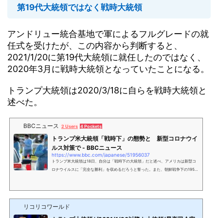
第19代大統領ではなく戦時大統領
アンドリュー統合基地で軍によるフルグレードの就
任式を受けたが、この内容から判断すると、
2021/1/20に第19代大統領に就任したのではなく、
2020年3月に戦時大統領となっていたことになる。
トランプ大統領は2020/3/18に自らを戦時大統領と
述べた。
BBCニュース
2 Users
4 Pockets
トランプ米大統領「戦時下」の態勢と 新型コロナウイ
ルス対策で - BBCニュース
https://www.bbc.com/japanese/51956037
トランプ米大統領は18日、自分は「戦時下の大統領」だと述べ、アメリカは新型コ
ロナウイルスに「完全な勝利」を収めるだろうと誓った。また、朝鮮戦争下の1950
年に成立した「国防生産法」を復活させた。
リコリコワールド