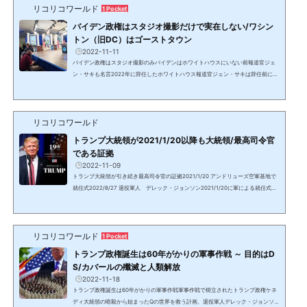
リコリコワールド
ラムにChを作りシニアメンバーを発表。噂通り、元国防情報局長官（DNI）でトラ
1 Pocket
ンプ政権で国家安全保障問題担当大統領補佐官となったが、ロシアゲ...
バイデン政権はスタジオ撮影だけで実在しない/ワシン
トン（旧DC）はゴーストタウン
2022-11-11
バイデン政権はスタジオ撮影のみバイデンはホワイトハウスにいない前報道官ジェ
ン・サキも名言2022年に辞任したホワイトハウス報道官ジェン・サキは辞任前に
「バイデン大統領は多忙のため、ホワイトハウスの代わりにスタジオで撮影してい
る」と発言。ホワイトハウスも2021/1/20直後から軍事裁判と処刑場として使用さ
れている。2021/1/20からのスタジオ撮影提供：イーロン・マスク明らかなスタジ
リコリコワールド
オ撮影腕の毛が朝黒いバイデンホワイトハウスの構造と2階部分が異なる上：1階の
みで後ろに建物下：ホワイトハウスローズガーデンの後ろに建...
トランプ大統領が2021/1/20以降も大統領/最高司令官
である証拠
2022-11-09
トランプ大統領が引き続き最高司令官の証拠2021/1/20 アンドリューズ空軍基地で
就任式2022/8/27 退役軍人 デレック・ジョンソン2021/1/20に軍による就任式ト
ランプ大統領がホワイトハウスからMarine Oneマリーン・ワン（大統領専用ヘリ）
でアンドリューズ空軍基地に到着した時、憲法と軍規に則ったフルグレード（完全
な）の就任式典が行われた。マリーン・ワンから降りたトランプ大統領に、公式な
リコリコワールド
儀礼用砲兵隊でOld guardオールド・ガードとも呼ばれる第三歩兵隊によりHail to t
1 Pocket
he chiefヘイル・トゥ・ザ・チーフ（大統領万歳）が演奏...
トランプ政権誕生は60年がかりの軍事作戦 ～ 目的はD
S/カバールの殲滅と人類解放
2022-11-18
トランプ政権誕生は60年がかりの軍事作戦軍事作戦で樹立されたトランプ政権ケネ
ディ大統領の暗殺から始まったQの世界を救う計画、退役軍人デレック・ジョンソ