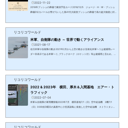
2022-11-22
2018年ブッシュの葬儀で粛清予告カード2018/12/5 ジョージ・H・W・ブッシュ
葬儀DS/カバールが勢ぞろいした第41代大統領ブッシュの葬儀で表の超大物達に封
筒が配られた。ワシントンからのメッセージ2020年12月から2021年3月まで動画で
伝えられたワシントンからのメッセージ5回目（2020/12/18）で説明された。2018
年の41代目のブッシュ大統領の国葬にブッシュJr，オバマ、クリントンなどの重鎮
リコリコワールド
にあるレターを渡しました。彼らはそれを見て顔色を変え、まるで自分たちの葬儀
のように帰路に着いた時は血の気がなくなっていたそうです。な...
米軍、自衛隊の動き ～ 世界で動くアライアンス
2021-08-17
在日米軍や自衛隊の動き2021年2月から上空の動きが活発化米軍ヘリは逮捕用レー
ダー非表示である米軍ヘリ, ブラックホーク（ロケット付）等は逮捕用と言われ、グ
アンタナモ収容所等への輸送と見られるチャーター機が6月までは2－3日に1－2
便、7月からは1日2－3便、米国本土、ハワイ、グアムの米軍基地と在日米軍横田基
地（岩国基地と嘉手納基地含む）を往復している。アラスカ州アンカレッジ、ワシ
ントン州シアトル、ハワイ州、沖縄、岩国の米軍基地との往復がレーダーで確認出
来る。米国と中国、韓国と台湾（横田経由もあり）間の機も...
リコリコワールド
2022 & 2023年 横田、厚木＆入間基地 エアー・ト
ラフィック
2022-07-04
米軍＆自衛隊の軍用機情報2023年7月 横田基地7/1（日）空中給油機 2機7/1
（日）0:00頃日曜日の真夜中に小笠原諸島に発進した空中給油機 ストラトタンカ
ーフライトログは2021/2/25が最後。ミッション中の多くの機は非表示。7/1 （日）
10時頃低空飛行で轟音を立てミッションから戻った空中給油機。レーダー非表示。2
023年6月6/30 厚木基地ー東南アジアーインド洋6月中旬に厚木基地から東南アジア
リコリコワールド
数か所に飛び、シンガポールからディエゴ・ガルシア付近へ。6/25 タスマニア航