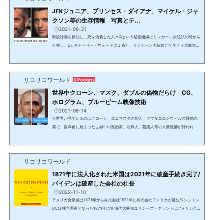
空アラスカ基地ー横田基地始めて見かけたタスマニア航空。...
JFKジュニア、プリンセス・ダイアナ、マイケル・ジャ
クソン等の生存情報 写真とテ...
2021-09-21
暗殺計画を察知し、死を偽装した人々Qという秘密組織はリンカーン大統領の時から
存在し、Dr. チャーリー・ウォードによると、リンカーン大統領とケネディ大統領の
時は8名。DS/カバールによる暗殺計画を傍受したQはクローンとのすり替えや偽装
工作により本人は救われたが、銀河連合のヘルプによるものだった。銀河連合につ
いては別記事でアップ予定。2023/3/23 アップデート：JFK Jrとキャロライン・べ
リコリコワールド
セット＝ケネディのテレグラムアカウントは数か月前から明らかに不審な情報を出
3 Pockets
し始めた上、Ｑの情報に詳しい詐欺師が運営していると...
世界中クローン、マスク、ダブルの偽物だらけ CG、
ホログラム、ブルービーム映像技術
2021-08-14
今世界が見ているのはクローン、ゴムマスクの別人、ダブルコロナウィルス騒動の
裏で、数年前に始まった世界中の政治家、財界人、芸能人等の大量逮捕が行われて
おり、今世界が見ている人達はクローン、声も複製出来るゴムマスクの別人やダブ
ルと呼ばれる偽物が殆ど。政治家は5－10体のクローンを持ち、スポーツ選手やハリ
ウッドでもクローンがおり、国内の芸能人はマスクやダブルを使うが、最近の報道
リコリコワールド
写真やニュースでは、政治家のマスクも多い。クローンクローンは5か月で成人し、
左目は勝手な行動を防止するためにモニタリング用のカ...
1871年に法人化された米国は2021年に破産手続き完了/
バイデンは破産した会社の社長
2022-11-10
アメリカ合衆国は1871年から株式会社1871年に株式会社アメリカが誕生ワシントン
DCは独立国家となった1871年に第18代大統領ユリシーズ・グラントはアメリカ合
衆国を破綻させた。1871年に米国議会はオーガニック・アウト・オブ・コロンビア