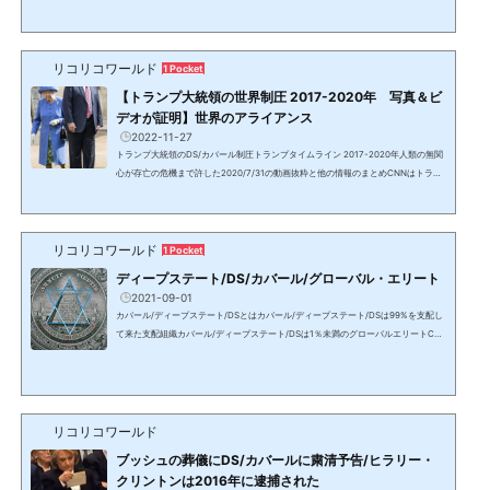
ン、スコット・マッケイ、Dr. チャーリー・ウォードやその他の情報からのまとめ。
動画とスクリーンショット引用元：マタタビの羅針盤 Ch2017年政権誕生直後に、
マイケル・フリン中将やスティーブ・バノン始め、政権中枢メンバーがほぼ総入れ
リコリコワールド
替わりとなったのはDS/カバールの抵抗によるもので、トランプ大統領はネオコンの
1 Pocket
DS/カバールに囲まれた。数百年～千年単位で世界を支配...
【トランプ大統領の世界制圧 2017-2020年 写真＆ビ
デオが証明】世界のアライアンス
2022-11-27
トランプ大統領のDS/カバール制圧トランプタイムライン 2017-2020年人類の無関
心が存亡の危機まで許した2020/7/31の動画抜粋と他の情報のまとめCNNはトラン
プによって完全にコントロールされている。ボリス・ジョンソンと英国政府はNSA
とQグループにコントロールされている。人類の眠りが深くなければ、このような不
幸は起きなかった。私達は自分達の過ちと罪を理解しなくてはならない。30－40年
リコリコワールド
前から、牛乳パックには行方不明になった子供達の情報が載せられていたが、問題
1 Pocket
にしてこなかった。毎年行方不明になる子供の数 米国80万人...
ディープステート/DS/カバール/グローバル・エリート
2021-09-01
カバール/ディープステート/DSとはカバール/ディープステート/DSは99%を支配し
て来た支配組織カバール/ディープステート/DSは1％未満のグローバルエリートCab
alカバール、Deep Stateディープ・ステート（影の政府）＝DS、グローバルエリー
ト人類史上初期から存在し、バビロニア文明の奴隷貨幣経済を通し、過去数千年に
渡り支配し、数百年単位で地球の全人口の99%以上を支配して来た集団を指す。中
枢はカナン人→ハザール/カザール人→フェニキア/フェニシア人→（ベネチアの）黒
い貴族と名前を変え、人類史上のありとあらゆる歴史的事件、...
リコリコワールド
ブッシュの葬儀にDS/カバールに粛清予告/ヒラリー・
クリントンは2016年に逮捕された