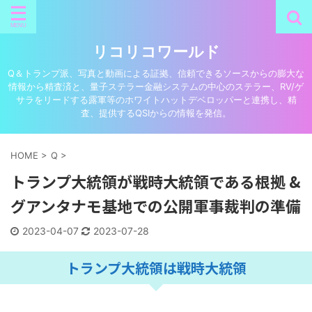
リコリコワールド
Q＆トランプ派、写真と動画による証拠、信頼できるソースからの膨大な
情報から精査済と、量子ステラー金融システムの中心のステラー、RV/ゲ
サラをリードする露軍等のホワイトハットデベロッパーと連携し、精
査、提供するQSIからの情報を発信。
HOME
>
Q
>
トランプ大統領が戦時大統領である根拠 &
グアンタナモ基地での公開軍事裁判の準備
2023-04-07
2023-07-28
トランプ大統領は戦時大統領