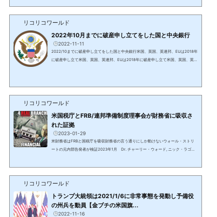
法案を決議。米国は一文無しでお金が必要だった。シティ・オブ・ロンドンのロス
チャイルドの中央銀行等は当時の大統領ユリシーズ・グラントを説得し、アメリカ
リコリコワールド
合衆国という法人を設立させ、これは米国を統治する目的で作られた。独立戦争に
勝利し独立国家であったアメリカ合衆国は、この時から他国(...
2022年10月までに破産申し立てをした国と中央銀行
2022-11-11
2022/10までに破産申し立てをした国と中央銀行米国、英国、英連邦、EUは2018年
に破産申し立て米国、英国、英連邦、EUは2018年に破産申し立て米国、英国、英国
と旧大英帝国の植民地55か国からなる英連邦/コモンウェルス（オーストラリア、カ
ナダ、ニュージーランド等）、欧州連合は2018年に破産申し立てを行い、2021年に
手続きが終了している。FRBを含む世界中の銀行はロスチャイルドの私有銀行で、
国立銀行ではない。https://www.amazon.co.jp/%E6%B0%91%E9%96%93%E3%
81%8C%E6%89%80%E6%9C%89%E3%81%99%E3%82%8B%E4%B8%AD%E
リコリコワールド
5%A4%AE%E9%...
米国税庁とFRB/連邦準備制度理事会が財務省に吸収さ
れた証拠
2023-01-29
米財務省はFRBと国税庁を吸収財務省の言う通りにしか動けないウォール・ストリ
ートの元内部告発者が検証2023年1月 Dr. チャーリー・ウォード, ニック・ラゴー
ン, エミリー・タン財務省がFRB/連邦準備制度理事会を吸収したかを、ウォールスト
リートで30年間勤務した元バンカーで有名な内部告発者が検証。財務省の廃止はネ
サラ・ゲサラの13番目の項目。わかり易い部分だけを抜粋。ニック：多くが既に知
リコリコワールド
っているが、どれだけ腐敗し邪悪で、百年程前からどれだけ全ての事を支配し、自
分達だけの富が絶え間なくどんどん増えるようにし、人...
トランプ大統領は2021/1/6に非常事態を発動し予備役
の州兵を動員【金ブチの米国旗...
2022-11-16