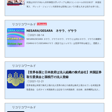
米国は2021/1/6から非常事態大手メディアも軍がコントロール2022/8/27 米退役
軍人 デレック・ジョンソン大統領令は陸地においての最も大きな効力を持つ法律
で、トランプ大統領は2018年から2020年に2年後に発効させるものを含め、複数の
大統領令に署名した。これらは2021/1/6と1/17に発動された国家非常事態に繋が
り、予備役の州兵等が動員され、この状態は現在も続いている。11/19情報：動員さ
リコリコワールド
れた州兵は100万人。要点 米国は2021年1月から非常事態に入り、トランプ大統領
1 Pocket
により全ての州で予備役の州兵が動員された これらは今も解...
NESARA/GESARA ネサラ、ゲサラ
2021-08-14
NESARA/GESARA ネサラ、ゲサラネサラ、ゲサラとは何かネサラ、ゲサラの概要N
ESARAネサラ/GESARAゲサラ（英語ではジェサラ）は世界平和を確立し、隠匿され
て来た6千以上の特許を解禁し、売上税以外の税金を撤廃し、全ての人に莫大な富の
分配等を行う法律。NESARAは米国、GESARAはその他の国で名称は異なり、日本は
JESARAジェサラとなる。ネサラ・ゲサラは日本を含む209の主権国家により署名さ
れており、国際法であるため各国憲法に優先する。しかし、DS/カバールによって法
人化された国家と言う名の株式市場に上場されている法人ではな...
リコリコワールド
【世界各国と日本政府は法人組織の株式会社】米国証券
取引委員会と国税庁の法人登録
2021-12-21
世界各国は米国で株式上場の法人世界の殆どの政府は株式上場されている米国証券
取委員会 公式サイト米国政府とほぼ全ての外国政府、自治体、政府機関は法人化
され、米国で上場されている。これがDS/カバールの支配体制であり、世界中の政府
がNWO/ニューワールドオーダーを進める理由。日本政府も法人として米国証券取
引委員会に登録されている日本政府の上場情報にジャンプイタリアカナダ株式上場
リコリコワールド
の際に用意される目論見書も存在。ウォールストリートの内部告発者のニック・ラ
ゴーンが公開。シンガポールキューバ数年前のデータ企業情...