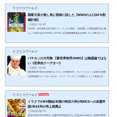
を発表。この新たな始まりは、現在の世界秩序の基盤およびルールを置き換え、作
リコリコワールド
り変えることにほかならない。彼らの見解によれば、現在の形態の資本主義は人々
の福祉に貢献していないため、環境を保護し、社会的不平等...
国家元首が楽し気に医師に話した【NWOの人口90％削
減計画】
2021-12-07
2003年 女性国家元首の発言リマ・ライボウ医師 大量虐殺への警告国家元首が漏
らした内容の証言2009年と2012年に証言動画概要薬品を使用しない治療を行うラ
イボウ医師の患者で、エリザベス女王、オランダのベアトリクス女王でもヘンリ
ー・キッシンジャーでもない、とある陽気なおしゃべりの国家元首が楽し気に医師
に伝えた。自分はビルダーバーグ会議の中のパワーエリート＝貴族であり、そろそ
リコリコワールド
ろグローバル・エリート/DS/カバールの天然資源を喰いつくす《無駄飯食い》を間
引きし、大量の90％の人口削減をする時がやってきた。奴隷と...
バチカンの大司教 【新世界秩序/NWO】は陰謀論ではな
い《世界的クーデター》
2021-12-01
新世界秩序/NWOを糾弾するバチカン大司教NWO、グレートリセットは長年の綿密
な地球規模のクーデターカルロ・マリア・ヴィガーノ大司教カトリック教会の大司
教 元駐米教皇大使元バチカン市国行政局次官 元バチカン市国総督府事務総長バチ
カンの腐敗を暴露 2012年にバチカンの財政的汚職を明らかにしたバチカンの文書を
流出 2018年に教皇フランシスコと他の教会指導者が当時の枢機卿セオドア・マカリ
リコリコワールド
ックへの性的虐待の申し立てを隠蔽したと書簡で非難グレートリセットやDSは陰謀
1 Pocket
論ではないグレートリセットグレートリセット計画は陰...
イラクでのRV開始/米国の特定の州がBRICSへの加盟申
請/米42州が売上税廃止
2023-02-11
米国の特定の州がBRICSへ加盟申請米国全体でなく特定州のみBRICSへ加盟申請BRI