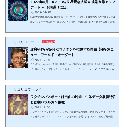
2023年6月 RV, EBS/世界緊急放送 & 戒厳令等アップ
デート ～ 予期通りには...
2023-06-30
EBS/世界緊急放送, RV, 戒厳令等 アップデートＱプランは壮大な心理作戦インテル
はQアノンや一般人向けではないことを理解しなければ、延々と期待と失望を繰り返
すことになる。↓9/9に公開EBS 世界緊急放送どこからも干渉を受けずに世界で緊
急放送＝EBS（Emergency Broadcasting System）が実施され、世界200ヶ国以上
で8時間のプログラムが1日3回、10日間放映され、DSが反撃不可能なレベルまで弱
リコリコワールド
体化され、安全が確保された時点で、表のシナリオであるトリガーイベントを起こ
2 Pockets
し、世界戒厳令を敷いた上で放送されると言われてきた。EBS...
政府やTVが危険なワクチンを推進する理由【NWO/ニ
ュー・ワールド・オーダー】
2021-12-01
ワクチンはカバールの計画の最終フェーズ長年の計画は順調に成功して来た陰謀な
どは存在しないと思わせることで推進ニュー・ワールド・オーダー/NWO(New Wor
ld Order)《NEW/ニュー・ワールド・オーダー》という言葉を見聞きするだけで「S
Fでもあるまいし」と思う人が大半のはずである。しかし、長年国家元首や同等レベ
ルの大物政治家、国際機関のトップ、王室、世界的大富豪や著名人達が堂々と公言
リコリコワールド
してきている事実がある。人々は日々の暮らしと楽しくて時間を費やす（盗み取
る）事柄に熱中させられ、あらゆることに疑問を抱き、探求す...
ワクチンパスポートは自由の終焉 生体データ取得特許
と強制バブルガン接種
2021-12-03
グレート・リセット脳へのインプラントは数年以内ダボス会議でグレート・リセッ
トを発表ワールド・エコノミック・フォーラム会長 クラウス・シュワブ元米国務
長官ヘンリー・キッシンジャーの教え子で世界経済フォーラム（WEF）の創設者。
2020年5月のダボス会議で、チャールズ英皇太子とともに《グレート・リセット》