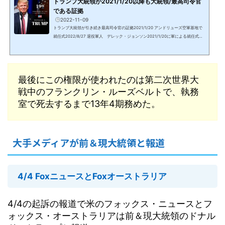
トランプ大統領が2021/1/20以降も大統領/最高司令官
である証拠
2022-11-09
トランプ大統領が引き続き最高司令官の証拠2021/1/20 アンドリューズ空軍基地で
就任式2022/8/27 退役軍人 デレック・ジョンソン2021/1/20に軍による就任式ト
ランプ大統領がホワイトハウスからMarine Oneマリーン・ワン（大統領専用ヘリ）
でアンドリューズ空軍基地に到着した時、憲法と軍規に則ったフルグレード（完全
な）の就任式典が行われた。マリーン・ワンから降りたトランプ大統領に、公式な
儀礼用砲兵隊でOld guardオールド・ガードとも呼ばれる第三歩兵隊によりHail to t
最後にこの権限が使われたのは第二次世界大
he chiefヘイル・トゥ・ザ・チーフ（大統領万歳）が演奏...
戦中のフランクリン・ルーズベルトで、執務
室で死去するまで13年4期務めた。
大手メディアが前＆現大統領と報道
4/4 FoxニュースとFoxオーストラリア
4/4の起訴の報道で米のフォックス・ニュースとフ
ォックス・オーストラリアは前＆現大統領のドナル