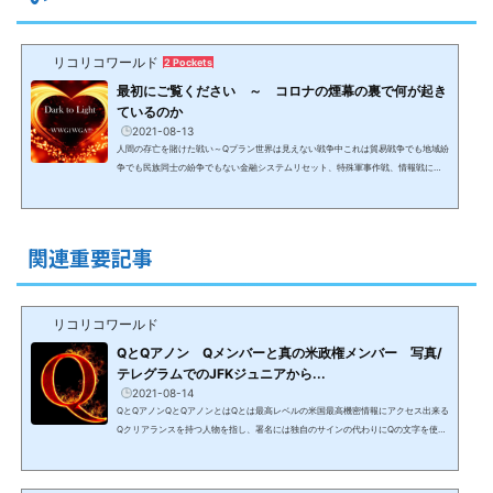
リコリコワールド
2 Pockets
最初にご覧ください ～ コロナの煙幕の裏で何が起き
ているのか
2021-08-13
人間の存亡を賭けた戦い～Qプラン世界は見えない戦争中これは貿易戦争でも地域紛
争でも民族同士の紛争でもない金融システムリセット、特殊軍事作戦、情報戦によ
るボーダーレスの見えない戦いであり、決して報道されることはないため、情報が
なければ認識出来ない戦争。コロナ騒動の煙幕の裏で、（最低）数千年前から人間
の99.99%以上を隷属化して搾取して来た0.1%未満の勢力と、数十年のプランにより
人間を解放し、黄金時代＆新地球に導く8千人からなるホワイトハット＆光側勢力と
関連重要記事
して動いている米軍特殊部隊を中心とする32か国のアラ...
リコリコワールド
QとQアノン Qメンバーと真の米政権メンバー 写真/
テレグラムでのJFKジュニアから...
2021-08-14
QとQアノンQとQアノンとはQとは最高レベルの米国最高機密情報にアクセス出来る
Qクリアランスを持つ人物を指し、署名には独自のサインの代わりにQの文字を使用
する。Q＝ジョン・F・ケネディ大統領の長男で1999年に亡くなったはずのJFKジュ
ニアと信じられ、Qが発信する情報を信じる人がQAnonQアノン（匿名のAnonymo
usアノニマスの略）と呼ばれている。2021年1月にJFK Jr本人が保守SNSのテレグ