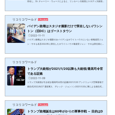
存在し、Dr. チャーリー・ウォードによると、リンカーン大統領とケネディ大統領の
時は8名。DS/カバールによる暗殺計画を傍受したQはクローンとのすり替えや偽装
工作により本人は救われたが、銀河連合のヘルプによるものだった。銀河連合につ
いては別記事でアップ予定。2023/3/23 アップデート：JFK Jrとキャロライン・べ
リコリコワールド
セット＝ケネディのテレグラムアカウントは数か月前から明らかに不審な情報を出
1 Pocket
し始めた上、Ｑの情報に詳しい詐欺師が運営していると...
バイデン政権はスタジオ撮影だけで実在しない/ワシン
トン（旧DC）はゴーストタウン
2022-11-11
バイデン政権はスタジオ撮影のみバイデンはホワイトハウスにいない前報道官ジェ
ン・サキも名言2022年に辞任したホワイトハウス報道官ジェン・サキは辞任前に
「バイデン大統領は多忙のため、ホワイトハウスの代わりにスタジオで撮影してい
る」と発言。ホワイトハウスも2021/1/20直後から軍事裁判と処刑場として使用さ
れている。2021/1/20からのスタジオ撮影提供：イーロン・マスク明らかなスタジ
リコリコワールド
オ撮影腕の毛が朝黒いバイデンホワイトハウスの構造と2階部分が異なる上：1階の
みで後ろに建物下：ホワイトハウスローズガーデンの後ろに建...
トランプ大統領が2021/1/20以降も大統領/最高司令官
である証拠
2022-11-09
トランプ大統領が引き続き最高司令官の証拠2021/1/20 アンドリューズ空軍基地で
就任式2022/8/27 退役軍人 デレック・ジョンソン2021/1/20に軍による就任式ト
ランプ大統領がホワイトハウスからMarine Oneマリーン・ワン（大統領専用ヘリ）
でアンドリューズ空軍基地に到着した時、憲法と軍規に則ったフルグレード（完全
な）の就任式典が行われた。マリーン・ワンから降りたトランプ大統領に、公式な
リコリコワールド
儀礼用砲兵隊でOld guardオールド・ガードとも呼ばれる第三歩兵隊によりHail to t
1 Pocket
he chiefヘイル・トゥ・ザ・チーフ（大統領万歳）が演奏...
トランプ政権誕生は60年がかりの軍事作戦 ～ 目的はD