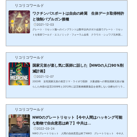
してきている事実がある。人々は日々の暮らしと楽しくて時間を費やす（盗み取
リコリコワールド
る）事柄に熱中させられ、あらゆることに疑問を抱き、探求す...
ワクチンパスポートは自由の終焉 生体データ取得特許
と強制バブルガン接種
2021-12-03
グレート・リセット脳へのインプラントは数年以内ダボス会議でグレート・リセッ
トを発表ワールド・エコノミック・フォーラム会長 クラウス・シュワブ元米国務
長官ヘンリー・キッシンジャーの教え子で世界経済フォーラム（WEF）の創設者。
2020年5月のダボス会議で、チャールズ英皇太子とともに《グレート・リセット》
を発表。この新たな始まりは、現在の世界秩序の基盤およびルールを置き換え、作
り変えることにほかならない。彼らの見解によれば、現在の形態の資本主義は人々
リコリコワールド
の福祉に貢献していないため、環境を保護し、社会的不平等...
国家元首が楽し気に医師に話した【NWOの人口90％削
減計画】
2021-12-07
2003年 女性国家元首の発言リマ・ライボウ医師 大量虐殺への警告国家元首が漏
らした内容の証言2009年と2012年に証言動画概要薬品を使用しない治療を行うラ
イボウ医師の患者で、エリザベス女王、オランダのベアトリクス女王でもヘンリ
ー・キッシンジャーでもない、とある陽気なおしゃべりの国家元首が楽し気に医師
に伝えた。自分はビルダーバーグ会議の中のパワーエリート＝貴族であり、そろそ
ろグローバル・エリート/DS/カバールの天然資源を喰いつくす《無駄飯食い》を間
リコリコワールド
引きし、大量の90％の人口削減をする時がやってきた。奴隷と...
NWOのグレートリセット【今や人間はハッキング可能
な動物で自由意思は終了】中共は...
2022-03-24
NWO グレートリセット 人間の自由意思は終了NWO グレートリセット 今や人