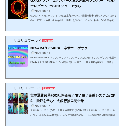
QとQアノン Qメンバーと真の米政権メンバー 写真/
テレグラムでのJFKジュニアから...
2021-08-14
QとQアノンQとQアノンとはQとは最高レベルの米国最高機密情報にアクセス出来る
Qクリアランスを持つ人物を指し、署名には独自のサインの代わりにQの文字を使用
する。Q＝ジョン・F・ケネディ大統領の長男で1999年に亡くなったはずのJFKジュ
ニアと信じられ、Qが発信する情報を信じる人がQAnonQアノン（匿名のAnonymo
usアノニマスの略）と呼ばれている。2021年1月にJFK Jr本人が保守SNSのテレグ
リコリコワールド
ラムにChを作りシニアメンバーを発表。噂通り、元国防情報局長官（DNI）でトラ
1 Pocket
ンプ政権で国家安全保障問題担当大統領補佐官となったが、ロシアゲ...
NESARA/GESARA ネサラ、ゲサラ
2021-08-14
NESARA/GESARA ネサラ、ゲサラネサラ、ゲサラとは何かネサラ、ゲサラの概要N
ESARAネサラ/GESARAゲサラ（英語ではジェサラ）は世界平和を確立し、隠匿され
て来た6千以上の特許を解禁し、売上税以外の税金を撤廃し、全ての人に莫大な富の
分配等を行う法律。NESARAは米国、GESARAはその他の国で名称は異なり、日本は
JESARAジェサラとなる。ネサラ・ゲサラは日本を含む209の主権国家により署名さ
れており、国際法であるため各国憲法に優先する。しかし、DS/カバールによって法
人化された国家と言う名の株式市場に上場されている法人ではな...
リコリコワールド
2 Pockets
世界通貨改革/GCR,評価替え/RV,量子金融システム/QF
S 日銀を含む中央銀行は民間企業
2021-08-15
量子金融システム（QFS）と世界通貨改革（GCR）QFS 量子金融システム Quantu
m Financial SystemQFSはハッキング不可能DS/カバールの米国FRB（連邦準備制
度理事会）の金融システムは、量子金融システム＝QFS（Quantum Financial Syst
em）に置き換えられ、各国の通貨が中央銀行が刷る紙切れから金、銀、コモディテ