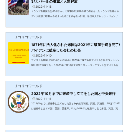
S/カバールの殲滅と人類解放
2022-11-18
トランプ政権誕生は60年がかりの軍事作戦軍事作戦で樹立されたトランプ政権ケネ
ディ大統領の暗殺から始まったQの世界を救う計画、退役軍人デレック・ジョンソ
ン、スコット・マッケイ、Dr. チャーリー・ウォードやその他の情報からのまとめ。
動画とスクリーンショット引用元：マタタビの羅針盤 Ch2017年政権誕生直後に、
マイケル・フリン中将やスティーブ・バノン始め、政権中枢メンバーがほぼ総入れ
リコリコワールド
替わりとなったのはDS/カバールの抵抗によるもので、トランプ大統領はネオコンの
DS/カバールに囲まれた。数百年～千年単位で世界を支配...
1871年に法人化された米国は2021年に破産手続き完了/
バイデンは破産した会社の社長
2022-11-10
アメリカ合衆国は1871年から株式会社1871年に株式会社アメリカが誕生ワシントン
DCは独立国家となった1871年に第18代大統領ユリシーズ・グラントはアメリカ合
衆国を破綻させた。1871年に米国議会はオーガニック・アウト・オブ・コロンビア
法案を決議。米国は一文無しでお金が必要だった。シティ・オブ・ロンドンのロス
チャイルドの中央銀行等は当時の大統領ユリシーズ・グラントを説得し、アメリカ
リコリコワールド
合衆国という法人を設立させ、これは米国を統治する目的で作られた。独立戦争に
勝利し独立国家であったアメリカ合衆国は、この時から他国(...
2022年10月までに破産申し立てをした国と中央銀行
2022-11-11
2022/10までに破産申し立てをした国と中央銀行米国、英国、英連邦、EUは2018年
に破産申し立て米国、英国、英連邦、EUは2018年に破産申し立て米国、英国、英国
と旧大英帝国の植民地55か国からなる英連邦/コモンウェルス（オーストラリア、カ
ナダ、ニュージーランド等）、欧州連合は2018年に破産申し立てを行い、2021年に
手続きが終了している。FRBを含む世界中の銀行はロスチャイルドの私有銀行で、
国立銀行ではない。https://www.amazon.co.jp/%E6%B0%91%E9%96%93%E3%