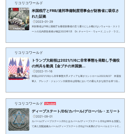
81%8C%E6%89%80%E6%9C%89%E3%81%99%E3%82%8B%E4%B8%AD%E
リコリコワールド
5%A4%AE%E9%...
米国税庁とFRB/連邦準備制度理事会が財務省に吸収さ
れた証拠
2023-01-29
米財務省はFRBと国税庁を吸収財務省の言う通りにしか動けないウォール・ストリ
ートの元内部告発者が検証2023年1月 Dr. チャーリー・ウォード, ニック・ラゴー
ン, エミリー・タン財務省がFRB/連邦準備制度理事会を吸収したかを、ウォールスト
リートで30年間勤務した元バンカーで有名な内部告発者が検証。財務省の廃止はネ
サラ・ゲサラの13番目の項目。わかり易い部分だけを抜粋。ニック：多くが既に知
リコリコワールド
っているが、どれだけ腐敗し邪悪で、百年程前からどれだけ全ての事を支配し、自
分達だけの富が絶え間なくどんどん増えるようにし、人...
トランプ大統領は2021/1/6に非常事態を発動し予備役
の州兵を動員【金ブチの米国旗...
2022-11-16
米国は2021/1/6から非常事態大手メディアも軍がコントロール2022/8/27 米退役
軍人 デレック・ジョンソン大統領令は陸地においての最も大きな効力を持つ法律
で、トランプ大統領は2018年から2020年に2年後に発効させるものを含め、複数の
大統領令に署名した。これらは2021/1/6と1/17に発動された国家非常事態に繋が
り、予備役の州兵等が動員され、この状態は現在も続いている。11/19情報：動員さ
れた州兵は100万人。要点 米国は2021年1月から非常事態に入り、トランプ大統領
リコリコワールド
1 Pocket
により全ての州で予備役の州兵が動員された これらは今も解...
ディープステート/DS/カバール/グローバル・エリート
2021-09-01
カバール/ディープステート/DSとはカバール/ディープステート/DSは99%を支配し
て来た支配組織カバール/ディープステート/DSは1％未満のグローバルエリートCab
alカバール、Deep Stateディープ・ステート（影の政府）＝DS、グローバルエリー