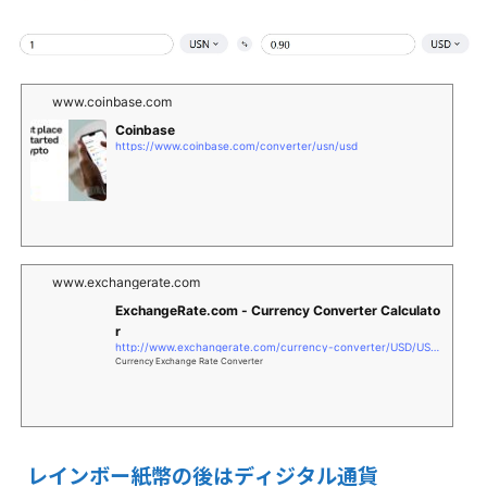
www.coinbase.com
Coinbase
https://www.coinbase.com/converter/usn/usd
www.exchangerate.com
ExchangeRate.com - Currency Converter Calculato
r
http://www.exchangerate.com/currency-converter/USD/USN/1.00/?XR
Currency Exchange Rate Converter
レインボー紙幣の後はディジタル通貨