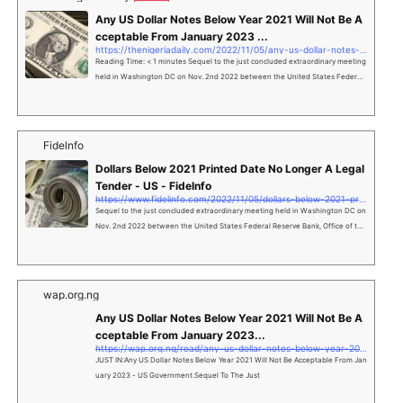
Any US Dollar Notes Below Year 2021 Will Not Be A
cceptable From January 2023 ...
https://thenigeriadaily.com/2022/11/05/any-us-dollar-notes-below-y
Reading Time: < 1 minutes Sequel to the just concluded extraordinary meeting
held in Washington DC on Nov. 2nd 2022 between the United States Federal
Reserve Bank, Office of the…
Fidelnfo
Dollars Below 2021 Printed Date No Longer A Legal
Tender - US - Fidelnfo
https://www.fidelinfo.com/2022/11/05/dollars-below-2021-printed-dat
Sequel to the just concluded extraordinary meeting held in Washington DC on
Nov. 2nd 2022 between the United States Federal Reserve Bank, Office of the
Comptroller of Currency, IMF, World-Bank and Governors of Africa’s Central Ba
nks, the United States Govt has set date for restriction on acceptable legal ten
der note of US Dollar which will …
wap.org.ng
Any US Dollar Notes Below Year 2021 Will Not Be A
cceptable From January 2023...
https://wap.org.ng/read/any-us-dollar-notes-below-year-2021-will-
JUST IN:Any US Dollar Notes Below Year 2021 Will Not Be Acceptable From Jan
uary 2023 - US Government.Sequel To The Just