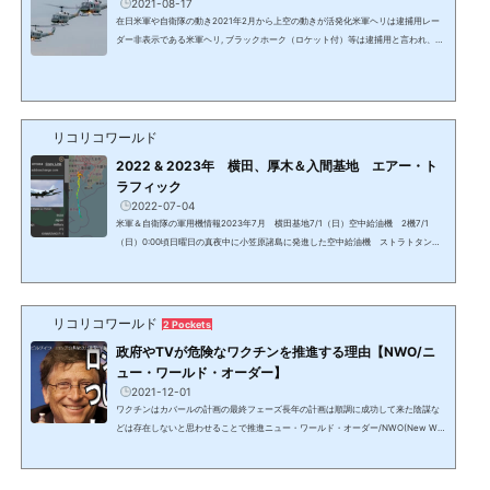
2021-08-17
在日米軍や自衛隊の動き2021年2月から上空の動きが活発化米軍ヘリは逮捕用レー
ダー非表示である米軍ヘリ, ブラックホーク（ロケット付）等は逮捕用と言われ、グ
アンタナモ収容所等への輸送と見られるチャーター機が6月までは2－3日に1－2
便、7月からは1日2－3便、米国本土、ハワイ、グアムの米軍基地と在日米軍横田基
地（岩国基地と嘉手納基地含む）を往復している。アラスカ州アンカレッジ、ワシ
ントン州シアトル、ハワイ州、沖縄、岩国の米軍基地との往復がレーダーで確認出
来る。米国と中国、韓国と台湾（横田経由もあり）間の機も...
リコリコワールド
2022 & 2023年 横田、厚木＆入間基地 エアー・ト
ラフィック
2022-07-04
米軍＆自衛隊の軍用機情報2023年7月 横田基地7/1（日）空中給油機 2機7/1
（日）0:00頃日曜日の真夜中に小笠原諸島に発進した空中給油機 ストラトタンカ
ーフライトログは2021/2/25が最後。ミッション中の多くの機は非表示。7/1 （日）
10時頃低空飛行で轟音を立てミッションから戻った空中給油機。レーダー非表示。2
023年6月6/30 厚木基地ー東南アジアーインド洋6月中旬に厚木基地から東南アジア
数か所に飛び、シンガポールからディエゴ・ガルシア付近へ。6/25 タスマニア航
リコリコワールド
2 Pockets
空アラスカ基地ー横田基地始めて見かけたタスマニア航空。...
政府やTVが危険なワクチンを推進する理由【NWO/ニ
ュー・ワールド・オーダー】
2021-12-01
ワクチンはカバールの計画の最終フェーズ長年の計画は順調に成功して来た陰謀な
どは存在しないと思わせることで推進ニュー・ワールド・オーダー/NWO(New Wor
ld Order)《NEW/ニュー・ワールド・オーダー》という言葉を見聞きするだけで「S
Fでもあるまいし」と思う人が大半のはずである。しかし、長年国家元首や同等レベ
ルの大物政治家、国際機関のトップ、王室、世界的大富豪や著名人達が堂々と公言