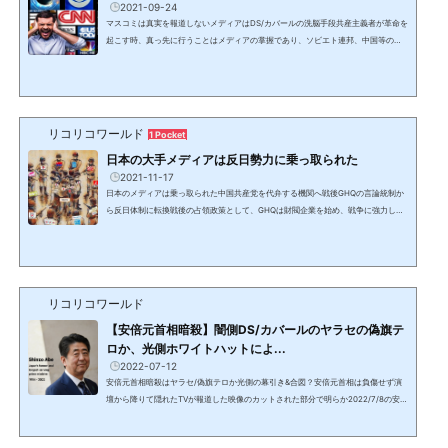
2021-09-24
マスコミは真実を報道しないメディアはDS/カバールの洗脳手段共産主義者が革命を
起こす時、真っ先に行うことはメディアの掌握であり、ソビエト連邦、中国等の共
産・社会主義体制が行って来た。そして今やDS/カバールが作った中国共産党がDS
と共に全世界のメディアを掌握している。これはビッグテックのGAFA(グーグル、
アップル、フェイスブック、アマゾン)も同じである。マイクロソフトを入れてGAF
AMとも呼ばれる2020年にトランプ大統領のアカウントを削除したツイッター、フ
ェイスブック、Youtube等のSNSは検閲を行い、一般人の無害な...
リコリコワールド
1 Pocket
日本の大手メディアは反日勢力に乗っ取られた
2021-11-17
日本のメディアは乗っ取られた中国共産党を代弁する機関へ戦後GHQの言論統制か
ら反日体制に転換戦後の占領政策として、GHQは財閥企業を始め、戦争に強力した
大企業や役所の部長以上のパージを行い、新聞社も総入れ替えされた。プレスコー
ドにより、それまでの日本を全否定するような言論しか許されなくなり、反日的な
左翼勢力に占領されその拠点となった。朝鮮戦争の勃発で米国が誤りに気付いた時
には取り返しがつかなくなっていた。中国＆在日資本に乗っ取られた日本のテレビ
局や新聞社ではなくなった日韓併合以前は朝鮮半島は中国の...
リコリコワールド
【安倍元首相暗殺】闇側DS/カバールのヤラセの偽旗テ
ロか、光側ホワイトハットによ...
2022-07-12
安倍元首相暗殺はヤラセ/偽旗テロか光側の幕引き&合図？安倍元首相は負傷せず演
壇から降りて隠れたTVが報道した映像のカットされた部分で明らか2022/7/8の安倍
元首相の暗殺事件。NHKは19時のニュースで1時間45分に渡り、全く同じ報道を3度
繰り返し、9回程襲撃の映像を流したが、肝心の2発目発砲以降はカットされた。現