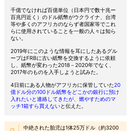
千億でなければ百億単位（日本円で数十兆ー
百兆円近く）のドル紙幣がウクライナ、台湾
等や多くのアフリカのならず者国家等でこれ
らに使用されていることを一般の人々は知ら
ない。
2019年にこのような情報を耳にしたあるグル
ープはFRBに古い紙幣を交換するように依頼
し、紙幣が変わった2018－2020年でなく、
2017年のものを入手しようと試みた。
4日前にある人物がアフリカに保管していた
20
億ドル分の100ドル紙幣をどこかの銀行に預け
入れたいと連絡してきたが、燃やすためのマ
ッチ1箱すら買えない
と伝えた。
中絶された胎児は1体25万ドル（約3200