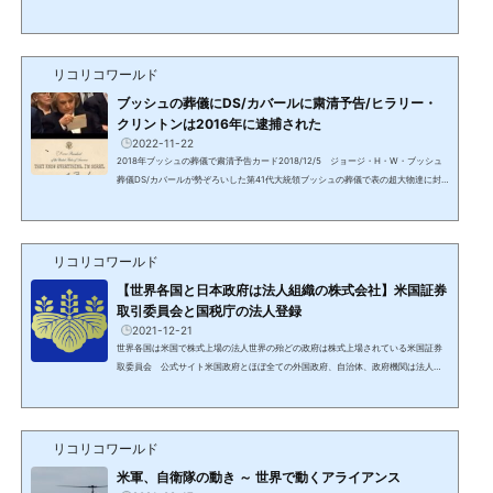
ト人類史上初期から存在し、バビロニア文明の奴隷貨幣経済を通し、過去数千年に
渡り支配し、数百年単位で地球の全人口の99%以上を支配して来た集団を指す。中
枢はカナン人→ハザール/カザール人→フェニキア/フェニシア人→（ベネチアの）黒
い貴族と名前を変え、人類史上のありとあらゆる歴史的事件、...
リコリコワールド
ブッシュの葬儀にDS/カバールに粛清予告/ヒラリー・
クリントンは2016年に逮捕された
2022-11-22
2018年ブッシュの葬儀で粛清予告カード2018/12/5 ジョージ・H・W・ブッシュ
葬儀DS/カバールが勢ぞろいした第41代大統領ブッシュの葬儀で表の超大物達に封
筒が配られた。ワシントンからのメッセージ2020年12月から2021年3月まで動画で
伝えられたワシントンからのメッセージ5回目（2020/12/18）で説明された。2018
年の41代目のブッシュ大統領の国葬にブッシュJr，オバマ、クリントンなどの重鎮
にあるレターを渡しました。彼らはそれを見て顔色を変え、まるで自分たちの葬儀
リコリコワールド
のように帰路に着いた時は血の気がなくなっていたそうです。な...
【世界各国と日本政府は法人組織の株式会社】米国証券
取引委員会と国税庁の法人登録
2021-12-21
世界各国は米国で株式上場の法人世界の殆どの政府は株式上場されている米国証券
取委員会 公式サイト米国政府とほぼ全ての外国政府、自治体、政府機関は法人化
され、米国で上場されている。これがDS/カバールの支配体制であり、世界中の政府
がNWO/ニューワールドオーダーを進める理由。日本政府も法人として米国証券取
引委員会に登録されている日本政府の上場情報にジャンプイタリアカナダ株式上場
の際に用意される目論見書も存在。ウォールストリートの内部告発者のニック・ラ
リコリコワールド
ゴーンが公開。シンガポールキューバ数年前のデータ企業情...
米軍、自衛隊の動き ～ 世界で動くアライアンス