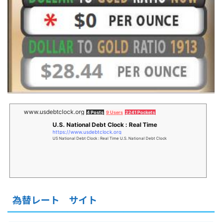
www.usdebtclock.org
4 Posts
9 Users
2241 Pockets
U.S. National Debt Clock : Real Time
https://www.usdebtclock.org
US National Debt Clock : Real Time U.S. National Debt Clock
為替レート サイト