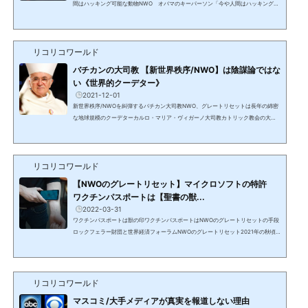
間はハッキング可能な動物NWO オバマのキーパーソン「今や人間はハッキング可
能な動物」ワールド・エコノミック・フォーラムのクラウス・シュワブのトップア
ドバイザーイスラエル人学者 ユヴァル・ノア・ハラリオバマが有名にし権威を与
えたバラック・オバマはCNNのインタビューでユヴァール・ノア・ハラリをキーマ
リコリコワールド
ンと呼び、著書を推薦したことで有名にした。CNNのインタビューで自分のキーパ
ーソンと紹介し著書を推奨『サピエンス：人類史』ワールド・エ...
バチカンの大司教 【新世界秩序/NWO】は陰謀論ではな
い《世界的クーデター》
2021-12-01
新世界秩序/NWOを糾弾するバチカン大司教NWO、グレートリセットは長年の綿密
な地球規模のクーデターカルロ・マリア・ヴィガーノ大司教カトリック教会の大司
教 元駐米教皇大使元バチカン市国行政局次官 元バチカン市国総督府事務総長バチ
カンの腐敗を暴露 2012年にバチカンの財政的汚職を明らかにしたバチカンの文書を
流出 2018年に教皇フランシスコと他の教会指導者が当時の枢機卿セオドア・マカリ
リコリコワールド
ックへの性的虐待の申し立てを隠蔽したと書簡で非難グレートリセットやDSは陰謀
論ではないグレートリセットグレートリセット計画は陰...
【NWOのグレートリセット】マイクロソフトの特許
ワクチンパスポートは【聖書の獣...
2022-03-31
ワクチンパスポートは獣の印ワクチンパスポートはNWOのグレートリセットの手段
ロックフェラー財団と世界経済フォーラムNWOのグレートリセット2021年の秋頃
の動画ワクチンパスポートなしではスーパーや学校や職場に行けないということが
フランスやニューヨーク等世界中で始まっている。米粒位のハイドロジェルのバイ
オセンサーを皮下に注射し、スマホと接続し蛍光色に光り、体温等の生理学的デー
タを送信し得る（ルシフェラーゼ）。ルシフェラーゼ/Luciferaseフシファーレイズ
リコリコワールド
＝Luciferフシファー+raseマイクロソフトの暗号通貨特許があ...
マスコミ/大手メディアが真実を報道しない理由