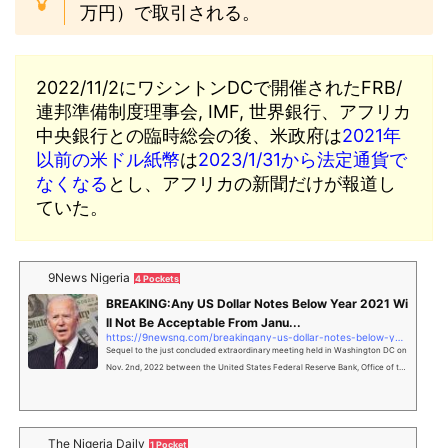
万円）で取引される。
2022/11/2にワシントンDCで開催されたFRB/
連邦準備制度理事会, IMF, 世界銀行、アフリカ
中央銀行との臨時総会の後、米政府は
2021年
以前の米ドル紙幣
は
2023/1/31から法定通貨で
なくなる
とし、アフリカの新聞だけが報道し
ていた。
9News Nigeria
4 Pockets
BREAKING:Any US Dollar Notes Below Year 2021 Wi
ll Not Be Acceptable From Janu...
https://9newsng.com/breakingany-us-dollar-notes-below-year-2021-
Sequel to the just concluded extraordinary meeting held in Washington DC on
Nov. 2nd, 2022 between the United States Federal Reserve Bank, Office of th
e
The Nigeria Daily
1 Pocket