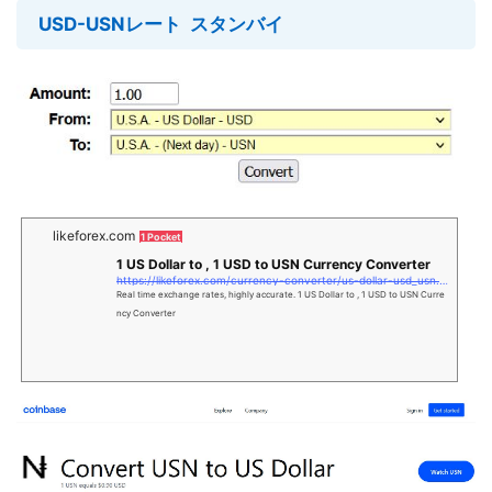
USD-USNレート スタンバイ
likeforex.com
1 Pocket
1 US Dollar to , 1 USD to USN Currency Converter
https://likeforex.com/currency-converter/us-dollar-usd_usn.htm/1
Real time exchange rates, highly accurate. 1 US Dollar to , 1 USD to USN Curre
ncy Converter