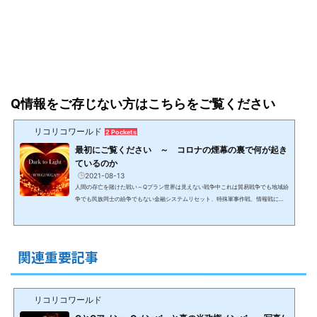
Q情報をご存じない方はこちらをご覧ください
リコリコワールド
2 Pockets
最初にご覧ください ～ コロナの煙幕の裏で何が起き
ているのか
2021-08-13
人間の存亡を賭けた戦い～Qプラン世界は見えない戦争中これは貿易戦争でも地域紛
争でも民族同士の紛争でもない金融システムリセット、特殊軍事作戦、情報戦によ
るボーダーレスの見えない戦いであり、決して報道されることはないため、情報が
なければ認識出来ない戦争。コロナ騒動の煙幕の裏で、（最低）数千年前から人間
の99.99%以上を隷属化して搾取して来た0.1%未満の勢力と、数十年のプランにより
人間を解放し、黄金時代＆新地球に導く8千人からなるホワイトハット＆光側勢力と
関連重要記事
して動いている米軍特殊部隊を中心とする32か国のアラ...
リコリコワールド