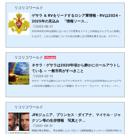
ィ等のアセットに裏付けされた通貨となる。世界通貨改革＝GCR（Global Currenc
リコリコワールド
y Reset）で承認された国の通貨は天然資源の保有量に応じて、正しい貨幣価値に設
定するための再評価＝RV（Revaluation）が行われる。これはNESAR...
ゲサラ ＆ RVをリードするロシア軍情報 - RVは2024－
2025年の見込み 「情報ソース...
2023-08-21
2023年8月のRVは絶対にないロシアが世界をリードこの内容はテレグラムに投稿し
たもので、これらの詳細についての次の記事にまだ時間を要するため、ステラー・
ロシアのベンと彼の情報が本物であることの証明として、RVが起こると噂されてい
る8/22(BRICSサミット)と8月末の前に概要だけを掲載するもの。ステラー・ロシア
ステラー・ロシアはロシア陸軍の中のゲサラに必要なステラー・アセット・トーク
リコリコワールド
ンのデベロッパー。8/7
ロシア陸軍 ベンジャミン・ハルデスレフ(Vlad)
...
1 Pocket
ネサラ・ゲサラは2020年頃から静かにロールアウトし
ている ～ 一般市民がすべきこと
2023-02-12
ネサラ・ゲサラは静かにロールアウト中ネサラ・ゲサラは2020年頃からロールアウ
ト2022年の複数のインタビュー情報Dr. チャーリー・ウォード、サイモン・パーク
ス、ニコラス・ヴェニアミンの複数のインタビュー情報のまとめ。ネサラ・ゲサラ
は2－3年前から静かにロールアウトしている。2023年1月になり、Dr. チャーリ
ー・ウォードも個々の事象ではなく初めて「ネサラ・ゲサラがロールアウトしてい
リコリコワールド
るのを見ている」と発言。既に実施されている項目 米国税庁とFRB/連邦準備理事会
の財務省への吸収（2020年3月） 米国でランダムな債務免...
JFKジュニア、プリンセス・ダイアナ、マイケル・ジャ
クソン等の生存情報 写真とテ...
2021-09-21
暗殺計画を察知し、死を偽装した人々Qという秘密組織はリンカーン大統領の時から