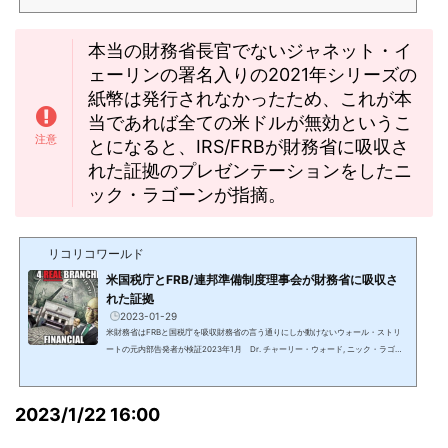
本当の財務省長官でないジャネット・イ
ェーリンの署名入りの2021年シリーズの
紙幣は発行されなかったため、これが本
当であれば全ての米ドルが無効というこ
とになると、IRS/FRBが財務省に吸収さ
れた証拠のプレゼンテーションをしたニ
ック・ラゴーンが指摘。
リコリコワールド
米国税庁とFRB/連邦準備制度理事会が財務省に吸収さ
れた証拠
2023-01-29
米財務省はFRBと国税庁を吸収財務省の言う通りにしか動けないウォール・ストリ
ートの元内部告発者が検証2023年1月 Dr. チャーリー・ウォード, ニック・ラゴー
ン, エミリー・タン財務省がFRB/連邦準備制度理事会を吸収したかを、ウォールスト
リートで30年間勤務した元バンカーで有名な内部告発者が検証。財務省の廃止はネ
サラ・ゲサラの13番目の項目。わかり易い部分だけを抜粋。ニック：多くが既に知
2023/1/22 16:00
っているが、どれだけ腐敗し邪悪で、百年程前からどれだけ全ての事を支配し、自
分達だけの富が絶え間なくどんどん増えるようにし、人...