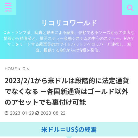
リコリコワールド
Q＆トランプ派、写真と動画による証拠、信頼できるソースからの膨大な
情報から精査済と、量子ステラー金融システムの中心のステラー、RV/ゲ
サラをリードする露軍等のホワイトハットデベロッパーと連携し、精
査、提供するQSIからの情報を発信。
HOME
>
Q
>
2023/2/1から米ドルは段階的に法定通貨
でなくなる ー各国新通貨はゴールド以外
のアセットでも裏付け可能
2023-01-29
2023-08-22
米ドル＝US$の終焉