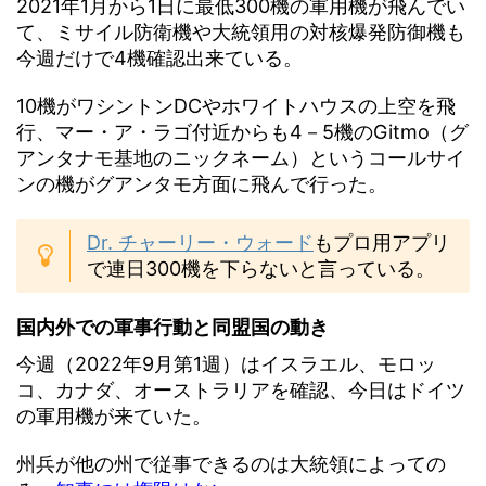
2021年1月から1日に最低300機の軍用機が飛んでい
て、ミサイル防衛機や大統領用の対核爆発防御機も
今週だけで4機確認出来ている。
10機がワシントンDCやホワイトハウスの上空を飛
行、マー・ア・ラゴ付近からも4－5機のGitmo（グ
アンタナモ基地のニックネーム）というコールサイ
ンの機がグアンタモ方面に飛んで行った。
Dr. チャーリー・ウォード
もプロ用アプリ
で連日300機を下らないと言っている。
国内外での軍事行動と同盟国の動き
今週（2022年9月第1週）はイスラエル、モロッ
コ、カナダ、オーストラリアを確認、今日はドイツ
の軍用機が来ていた。
州兵が他の州で従事できるのは大統領によっての