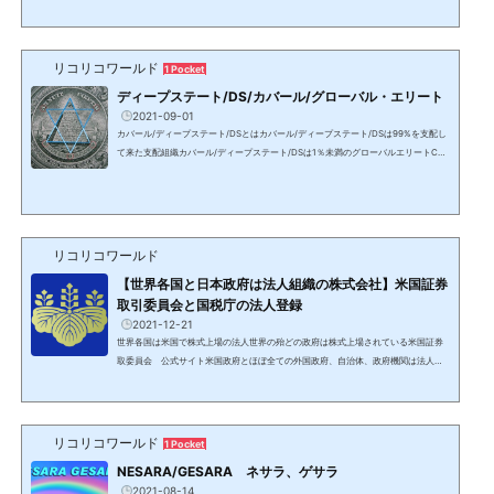
で、トランプ大統領は2018年から2020年に2年後に発効させるものを含め、複数の
大統領令に署名した。これらは2021/1/6と1/17に発動された国家非常事態に繋が
り、予備役の州兵等が動員され、この状態は現在も続いている。11/19情報：動員さ
れた州兵は100万人。要点 米国は2021年1月から非常事態に入り、トランプ大統領
リコリコワールド
1 Pocket
により全ての州で予備役の州兵が動員された これらは今も解...
ディープステート/DS/カバール/グローバル・エリート
2021-09-01
カバール/ディープステート/DSとはカバール/ディープステート/DSは99%を支配し
て来た支配組織カバール/ディープステート/DSは1％未満のグローバルエリートCab
alカバール、Deep Stateディープ・ステート（影の政府）＝DS、グローバルエリー
ト人類史上初期から存在し、バビロニア文明の奴隷貨幣経済を通し、過去数千年に
渡り支配し、数百年単位で地球の全人口の99%以上を支配して来た集団を指す。中
枢はカナン人→ハザール/カザール人→フェニキア/フェニシア人→（ベネチアの）黒
い貴族と名前を変え、人類史上のありとあらゆる歴史的事件、...
リコリコワールド
【世界各国と日本政府は法人組織の株式会社】米国証券
取引委員会と国税庁の法人登録
2021-12-21
世界各国は米国で株式上場の法人世界の殆どの政府は株式上場されている米国証券
取委員会 公式サイト米国政府とほぼ全ての外国政府、自治体、政府機関は法人化
され、米国で上場されている。これがDS/カバールの支配体制であり、世界中の政府
がNWO/ニューワールドオーダーを進める理由。日本政府も法人として米国証券取
引委員会に登録されている日本政府の上場情報にジャンプイタリアカナダ株式上場
の際に用意される目論見書も存在。ウォールストリートの内部告発者のニック・ラ
リコリコワールド
1 Pocket
ゴーンが公開。シンガポールキューバ数年前のデータ企業情...
NESARA/GESARA ネサラ、ゲサラ
2021-08-14