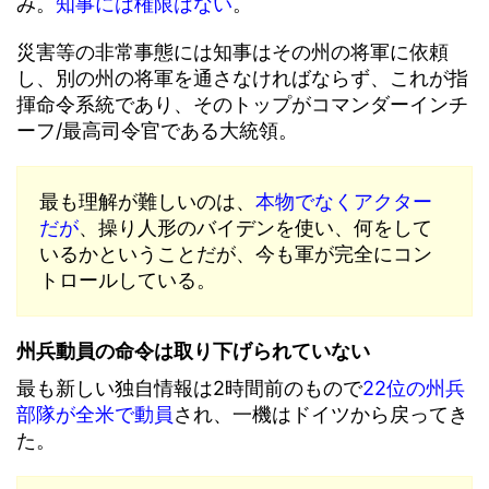
み。
知事には権限はない
。
災害等の非常事態には知事はその州の将軍に依頼
し、別の州の将軍を通さなければならず、これが指
揮命令系統であり、そのトップがコマンダーインチ
ーフ/最高司令官である大統領。
最も理解が難しいのは、
本物でなくアクター
だが
、操り人形のバイデンを使い、何をして
いるかということだが、今も軍が完全にコン
トロールしている。
州兵動員の命令は取り下げられていない
最も新しい独自情報は2時間前のもので
22位の州兵
部隊が全米で動員
され、一機はドイツから戻ってき
た。