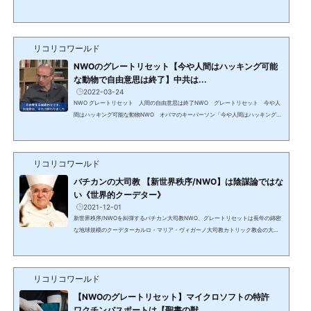
イボウ医師の患者で、エリザベス女王、オランダのベアトリクス女王でもヘンリ
ー・キッシンジャーでもない、とある陽気なおしゃべりの国家元首が楽し気に医師
に伝えた。自分はビルダーバーグ会議の中のパワーエリート＝貴族であり、そろそ
ろグローバル・エリート/DS/カバールの天然資源を喰いつくす《無駄飯食い》を間
リコリコワールド
引きし、大量の90％の人口削減をする時がやってきた。奴隷と...
NWOのグレートリセット【今や人間はハッキング可能
な動物で自由意思は終了】中共は...
2022-03-24
NWO グレートリセット 人間の自由意思は終了NWO グレートリセット 今や人
間はハッキング可能な動物NWO オバマのキーパーソン「今や人間はハッキング可
能な動物」ワールド・エコノミック・フォーラムのクラウス・シュワブのトップア
ドバイザーイスラエル人学者 ユヴァル・ノア・ハラリオバマが有名にし権威を与
えたバラック・オバマはCNNのインタビューでユヴァール・ノア・ハラリをキーマ
リコリコワールド
ンと呼び、著書を推薦したことで有名にした。CNNのインタビューで自分のキーパ
ーソンと紹介し著書を推奨『サピエンス：人類史』ワールド・エ...
バチカンの大司教 【新世界秩序/NWO】は陰謀論ではな
い《世界的クーデター》
2021-12-01
新世界秩序/NWOを糾弾するバチカン大司教NWO、グレートリセットは長年の綿密
な地球規模のクーデターカルロ・マリア・ヴィガーノ大司教カトリック教会の大司
教 元駐米教皇大使元バチカン市国行政局次官 元バチカン市国総督府事務総長バチ
カンの腐敗を暴露 2012年にバチカンの財政的汚職を明らかにしたバチカンの文書を
流出 2018年に教皇フランシスコと他の教会指導者が当時の枢機卿セオドア・マカリ
リコリコワールド
ックへの性的虐待の申し立てを隠蔽したと書簡で非難グレートリセットやDSは陰謀
論ではないグレートリセットグレートリセット計画は陰...
【NWOのグレートリセット】マイクロソフトの特許
ワクチンパスポートは【聖書の獣...