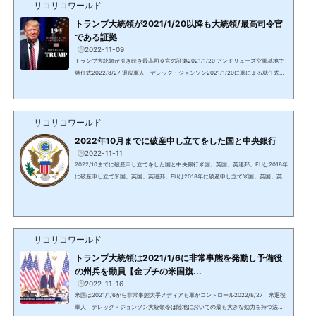
リコリコワールド
オ撮影腕の毛が朝黒いバイデンホワイトハウスの構造と2階部分が異なる上：1階の
みで後ろに建物下：ホワイトハウスローズガーデンの後ろに建...
トランプ大統領が2021/1/20以降も大統領/最高司令官
である証拠
2022-11-09
トランプ大統領が引き続き最高司令官の証拠2021/1/20 アンドリューズ空軍基地で
就任式2022/8/27 退役軍人 デレック・ジョンソン2021/1/20に軍による就任式ト
ランプ大統領がホワイトハウスからMarine Oneマリーン・ワン（大統領専用ヘリ）
でアンドリューズ空軍基地に到着した時、憲法と軍規に則ったフルグレード（完全
な）の就任式典が行われた。マリーン・ワンから降りたトランプ大統領に、公式な
リコリコワールド
儀礼用砲兵隊でOld guardオールド・ガードとも呼ばれる第三歩兵隊によりHail to t
he chiefヘイル・トゥ・ザ・チーフ（大統領万歳）が演奏...
2022年10月までに破産申し立てをした国と中央銀行
2022-11-11
2022/10までに破産申し立てをした国と中央銀行米国、英国、英連邦、EUは2018年
に破産申し立て米国、英国、英連邦、EUは2018年に破産申し立て米国、英国、英国
と旧大英帝国の植民地55か国からなる英連邦/コモンウェルス（オーストラリア、カ
ナダ、ニュージーランド等）、欧州連合は2018年に破産申し立てを行い、2021年に
手続きが終了している。FRBを含む世界中の銀行はロスチャイルドの私有銀行で、
国立銀行ではない。https://www.amazon.co.jp/%E6%B0%91%E9%96%93%E3%
81%8C%E6%89%80%E6%9C%89%E3%81%99%E3%82%8B%E4%B8%AD%E
リコリコワールド
5%A4%AE%E9%...
トランプ大統領は2021/1/6に非常事態を発動し予備役
の州兵を動員【金ブチの米国旗...
2022-11-16
米国は2021/1/6から非常事態大手メディアも軍がコントロール2022/8/27 米退役
軍人 デレック・ジョンソン大統領令は陸地においての最も大きな効力を持つ法律