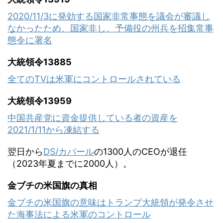
2020/11/3に発効する国家非常事態を議会が審議し
なかったため、国家非し、予備役の州兵を招集常事
態令に署名
大統領令13885
全てのTVは米軍にコントロールされている
大統領令13959
中国共産党に資金提供している者の資産を
2021/1/11から凍結する
翌日から
DS/カバール
の1300人のCEOが退任
（2023年夏までに2000人）。
金ブチの米国旗の真相
金ブチの米国旗の意味はトランプ大統領が発令させ
た海事法による米軍のコントロール