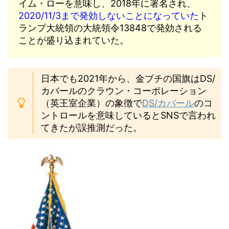
イム・ローを意味し、2018年に署名され、
2020/11/3まで発効しないことになっていた
ト
ランプ大統領の大統領令13848で発効される
ことが盛り込まれていた。
日本でも2021年から、金ブチの国旗はDS/
カバールのクラウン・コーポレーション
（英王室企業）の象徴で
DS/カバール
のコ
ントロールを意味しているとSNSで言われ
てきたが誤推測だった。