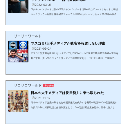
2022-03-31
ワクチンパスポートは獣の印ワクチンパスポートはNWOのグレートリセットの手段
ロックフェラー財団と世界経済フォーラムNWOのグレートリセット2021年の秋頃
の動画ワクチンパスポートなしではスーパーや学校や職場に行けないということが
フランスやニューヨーク等世界中で始まっている。米粒位のハイドロジェルのバイ
オセンサーを皮下に注射し、スマホと接続し蛍光色に光り、体温等の生理学的デー
タを送信し得る（ルシフェラーゼ）。ルシフェラーゼ/Luciferaseフシファーレイズ
リコリコワールド
＝Luciferフシファー+raseマイクロソフトの暗号通貨特許があ...
マスコミ/大手メディアが真実を報道しない理由
2021-09-24
マスコミは真実を報道しないメディアはDS/カバールの洗脳手段共産主義者が革命を
起こす時、真っ先に行うことはメディアの掌握であり、ソビエト連邦、中国等の共
産・社会主義体制が行って来た。そして今やDS/カバールが作った中国共産党がDS
と共に全世界のメディアを掌握している。これはビッグテックのGAFA(グーグル、
アップル、フェイスブック、アマゾン)も同じである。マイクロソフトを入れてGAF
AMとも呼ばれる2020年にトランプ大統領のアカウントを削除したツイッター、フ
ェイスブック、Youtube等のSNSは検閲を行い、一般人の無害な...
リコリコワールド
1 Pocket
日本の大手メディアは反日勢力に乗っ取られた
2021-11-17
日本のメディアは乗っ取られた中国共産党を代弁する機関へ戦後GHQの言論統制か
ら反日体制に転換戦後の占領政策として、GHQは財閥企業を始め、戦争に強力した
大企業や役所の部長以上のパージを行い、新聞社も総入れ替えされた。プレスコー
ドにより、それまでの日本を全否定するような言論しか許されなくなり、反日的な
左翼勢力に占領されその拠点となった。朝鮮戦争の勃発で米国が誤りに気付いた時
には取り返しがつかなくなっていた。中国＆在日資本に乗っ取られた日本のテレビ