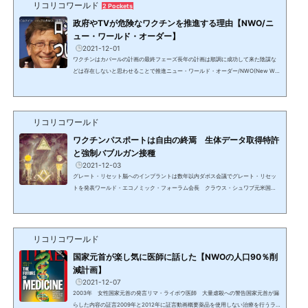
数か所に飛び、シンガポールからディエゴ・ガルシア付近へ。6/25 タスマニア航
リコリコワールド
2 Pockets
空アラスカ基地ー横田基地始めて見かけたタスマニア航空。...
政府やTVが危険なワクチンを推進する理由【NWO/ニ
ュー・ワールド・オーダー】
2021-12-01
ワクチンはカバールの計画の最終フェーズ長年の計画は順調に成功して来た陰謀な
どは存在しないと思わせることで推進ニュー・ワールド・オーダー/NWO(New Wor
ld Order)《NEW/ニュー・ワールド・オーダー》という言葉を見聞きするだけで「S
Fでもあるまいし」と思う人が大半のはずである。しかし、長年国家元首や同等レベ
ルの大物政治家、国際機関のトップ、王室、世界的大富豪や著名人達が堂々と公言
してきている事実がある。人々は日々の暮らしと楽しくて時間を費やす（盗み取
リコリコワールド
る）事柄に熱中させられ、あらゆることに疑問を抱き、探求す...
ワクチンパスポートは自由の終焉 生体データ取得特許
と強制バブルガン接種
2021-12-03
グレート・リセット脳へのインプラントは数年以内ダボス会議でグレート・リセッ
トを発表ワールド・エコノミック・フォーラム会長 クラウス・シュワブ元米国務
長官ヘンリー・キッシンジャーの教え子で世界経済フォーラム（WEF）の創設者。
2020年5月のダボス会議で、チャールズ英皇太子とともに《グレート・リセット》
を発表。この新たな始まりは、現在の世界秩序の基盤およびルールを置き換え、作
り変えることにほかならない。彼らの見解によれば、現在の形態の資本主義は人々
リコリコワールド
の福祉に貢献していないため、環境を保護し、社会的不平等...
国家元首が楽し気に医師に話した【NWOの人口90％削
減計画】
2021-12-07
2003年 女性国家元首の発言リマ・ライボウ医師 大量虐殺への警告国家元首が漏
らした内容の証言2009年と2012年に証言動画概要薬品を使用しない治療を行うラ