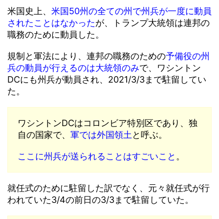
米国史上、
米国50州の全ての州で州兵が一度に動員
されたことはなかった
が、トランプ大統領は連邦の
職務のために動員した。
規制と軍法により、連邦の職務のための
予備役の州
兵の動員が行えるのは大統領のみ
で、ワシントン
DCにも州兵が動員され、2021/3/3まで駐留してい
た。
ワシントンDCはコロンビア特別区であり、独
自の国家で、
軍では外国領土
と呼ぶ。
ここに州兵が送られることはすごいこと
。
就任式のために駐留した訳でなく、元々就任式が行
われていた3/4の前日の3/3まで駐留していた。