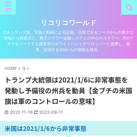
リコリコワールド
Q＆トランプ派、写真と動画による証拠、信頼できるソースからの膨大な
情報から精査済と、量子ステラー金融システムの中心のステラー、RV/ゲ
サラをリードする露軍等のホワイトハットデベロッパーと連携し、精
査、提供するQSIからの情報を発信。
HOME
>
Q
>
トランプ大統領は2021/1/6に非常事態を
発動し予備役の州兵を動員【金ブチの米国
旗は軍のコントロールの意味】
2022-11-16
2023-09-11
米国は2021/1/6から非常事態