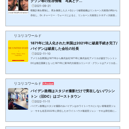
クソン等の生存情報 写真とテ...
2021-09-21
暗殺計画を察知し、死を偽装した人々Qという秘密組織はリンカーン大統領の時から
存在し、Dr. チャーリー・ウォードによると、リンカーン大統領とケネディ大統領の
時は8名。DS/カバールによる暗殺計画を傍受したQはクローンとのすり替えや偽装
工作により本人は救われたが、銀河連合のヘルプによるものだった。銀河連合につ
いては別記事でアップ予定。2023/3/23 アップデート：JFK Jrとキャロライン・べ
リコリコワールド
セット＝ケネディのテレグラムアカウントは数か月前から明らかに不審な情報を出
し始めた上、Ｑの情報に詳しい詐欺師が運営していると...
1871年に法人化された米国は2021年に破産手続き完了/
バイデンは破産した会社の社長
2022-11-10
アメリカ合衆国は1871年から株式会社1871年に株式会社アメリカが誕生ワシントン
DCは独立国家となった1871年に第18代大統領ユリシーズ・グラントはアメリカ合
衆国を破綻させた。1871年に米国議会はオーガニック・アウト・オブ・コロンビア
法案を決議。米国は一文無しでお金が必要だった。シティ・オブ・ロンドンのロス
チャイルドの中央銀行等は当時の大統領ユリシーズ・グラントを説得し、アメリカ
リコリコワールド
合衆国という法人を設立させ、これは米国を統治する目的で作られた。独立戦争に
1 Pocket
勝利し独立国家であったアメリカ合衆国は、この時から他国(...
バイデン政権はスタジオ撮影だけで実在しない/ワシン
トン（旧DC）はゴーストタウン
2022-11-11
バイデン政権はスタジオ撮影のみバイデンはホワイトハウスにいない前報道官ジェ
ン・サキも名言2022年に辞任したホワイトハウス報道官ジェン・サキは辞任前に
「バイデン大統領は多忙のため、ホワイトハウスの代わりにスタジオで撮影してい
る」と発言。ホワイトハウスも2021/1/20直後から軍事裁判と処刑場として使用さ
れている。2021/1/20からのスタジオ撮影提供：イーロン・マスク明らかなスタジ