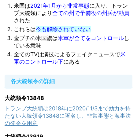
米国は
2021年1月から非常事態
に入り、トラン
プ大統領により
全ての州で予備役の州兵が動員
された
これらは
今も解除されていない
金ブチの米国旗は
米軍が全てをコントロール
し
ている意味
全てのTVは演技によるフェイクニュースで
米
軍のコントロール下
にある
各大統領令の詳細
大統領令13848
トランプ大統領は2018年に2020/11/3まで効力を持
たない大統領令13848に署名し、非常事態と海事法
の発令を用意
大統領令13919