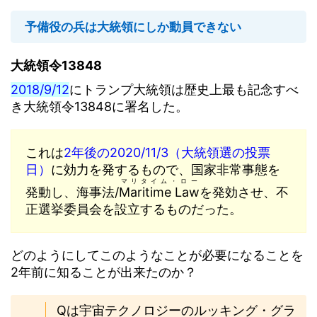
予備役の兵は大統領にしか動員できない
大統領令13848
2018/9/12
にトランプ大統領は歴史上最も記念すべ
き大統領令13848に署名した。
これは
2年後の2020/11/3（大統領選の投票
日）
に効力を発するもので、国家非常事態を
マリタイム・ロー
発動し、海事法/
Maritime Law
を発効させ、不
正選挙委員会を設立するものだった。
どのようにしてこのようなことが必要になることを
2年前に知ることが出来たのか？
Qは宇宙テクノロジーのルッキング・グラ