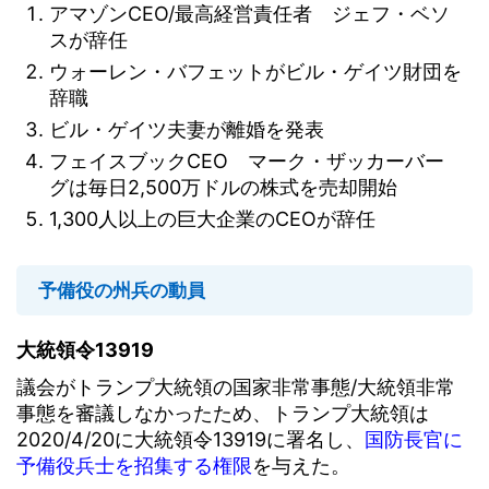
アマゾンCEO/最高経営責任者 ジェフ・ベソ
スが辞任
ウォーレン・バフェットがビル・ゲイツ財団を
辞職
ビル・ゲイツ夫妻が離婚を発表
フェイスブックCEO マーク・ザッカーバー
グは毎日2,500万ドルの株式を売却開始
1,300人以上の巨大企業のCEOが辞任
予備役の州兵の動員
大統領令13919
議会がトランプ大統領の国家非常事態/大統領非常
事態を審議しなかったため、トランプ大統領は
2020/4/20に大統領令13919に署名し、
国防長官に
予備役兵士を招集する権限
を与えた。