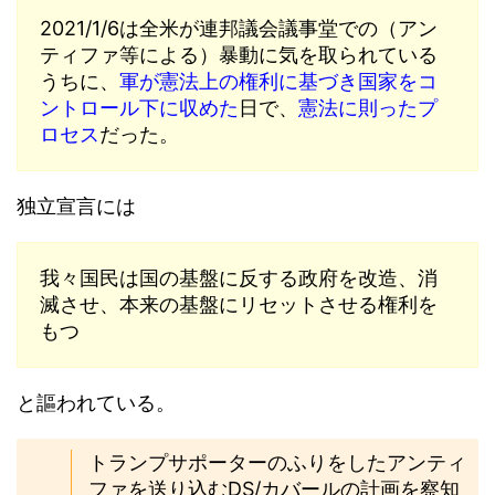
2021/1/6は全米が連邦議会議事堂での（アン
ティファ等による）暴動に気を取られている
うちに、
軍が憲法上の権利に基づき国家をコ
ントロール下に収めた
日で、
憲法に則ったプ
ロセス
だった。
独立宣言には
我々国民は国の基盤に反する政府を改造、消
滅させ、本来の基盤にリセットさせる権利を
もつ
と謳われている。
トランプサポーターのふりをしたアンティ
ファを送り込むDS/カバールの計画を察知