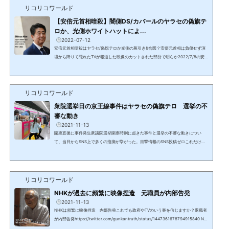
局や新聞社ではなくなった日韓併合以前は朝鮮半島は中国の...
リコリコワールド
【安倍元首相暗殺】闇側DS/カバールのヤラセの偽旗テ
ロか、光側ホワイトハットによ...
2022-07-12
安倍元首相暗殺はヤラセ/偽旗テロか光側の幕引き&合図？安倍元首相は負傷せず演
壇から降りて隠れたTVが報道した映像のカットされた部分で明らか2022/7/8の安倍
元首相の暗殺事件。NHKは19時のニュースで1時間45分に渡り、全く同じ報道を3度
繰り返し、9回程襲撃の映像を流したが、肝心の2発目発砲以降はカットされた。現
場で撮影された動画がSNSで流れ、報道でカットされた部分を見ると負傷しておら
リコリコワールド
ず、演壇から降りて、演壇の後ろに身を隠したことが見て取れる。別の映像2日前と
1か月前にもニュース速報事件の2日前と1か月前にYahoo...
衆院選挙日の京王線事件はヤラセの偽旗テロ 選挙の不
審な動き
2021-11-13
開票直後に事件発生衆議院選挙開票時刻に起きた事件と選挙の不審な動きについ
て、当日からSNS上で多くの指摘が挙がった。目撃情報のSNS投稿ゼロこれだけの
若者が乗車していながら、目撃情報ツイート等のSNS情報は報道で使用されたもの
しか存在しない。2つの駅で同じ時刻に別々の映像午後８時８分、犯人確保午後８時
10分、国領駅で避難指示です。1. 火災が発生した車内画像 (動画) をアップしたのは
午後８時４分の調布駅2. 窓から逃げる人たちの画像 (動画) をアップしたのは午後８
リコリコワールド
時４分の国領駅駅わかりますか？同時刻に、別の場所でt...
NHKが過去に頻繁に映像捏造 元職員が内部告発
2021-11-13
NHKは頻繁に映像捏造 内部告発これでも政府やTVのいう事を信じますか？退職者
が内部告発https://twitter.com/gunkantruth/status/1447361678794915840 NH
Kには中国共産党組織NHKの給与の異常な高水準公共放送でありながら、世界のCN