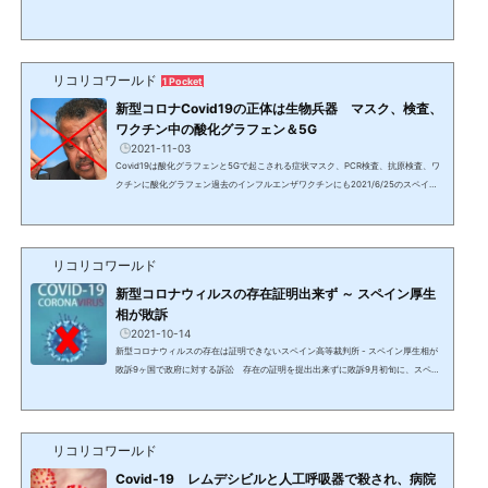
NやBBCの3倍近い収益はどこから来るのか？紛れもなく受信料ではずである。そし
てヤクザまがいの執拗で強引な徴収方法は警察に通報してもよいという基準が出来
るほどである。報道内容の信憑性日本は農薬、添加物大国ヨーロッパの基準の数千
倍の農薬、水道水への過剰な塩素投入等、身体に害のあることを...
リコリコワールド
1 Pocket
新型コロナCovid19の正体は生物兵器 マスク、検査、
ワクチン中の酸化グラフェン＆5G
2021-11-03
Covid19は酸化グラフェンと5Gで起こされる症状マスク、PCR検査、抗原検査、ワ
クチンに酸化グラフェン過去のインフルエンザワクチンにも2021/6/25のスペイン
グループの動画発表スペインの国立大学で使用されている電子顕微鏡や分光法等の
技術による分析結果酸化グラフェンが含まれているもの メディアが販売停止を報道
したものだけでなく、全てのマスク PCR検査と抗原検査の両方で使用されている綿
棒 新型コロナワクチンに相当量のナノ粒子（アストラゼネカ、ファイザー、モデル
リコリコワールド
ナ、シノバック、ヤンセンファーマ、ジョンソン＆ジョ...
新型コロナウィルスの存在証明出来ず ～ スペイン厚生
相が敗訴
2021-10-14
新型コロナウィルスの存在は証明できないスペイン高等裁判所 - スペイン厚生相が
敗訴9ヶ国で政府に対する訴訟 存在の証明を提出出来ずに敗訴9月初旬に、スペイ
ンで弁護士と医師団が新型コロナウィルスの存在を証明するよう厚生相に対する訴
訟を起こし、被告は証拠を提出できず高等裁判所で敗訴した。既に多くの証拠から
証明がなされているが、これによりコロナは存在はするがウィルスとして存在はし
ないことが正式に明らかになった。新型コロナウィルスは特許登録されている人工
リコリコワールド
のものであり、生物兵器である。弁護士と医師団は大手メ...
Covid-19 レムデシビルと人工呼吸器で殺され、病院