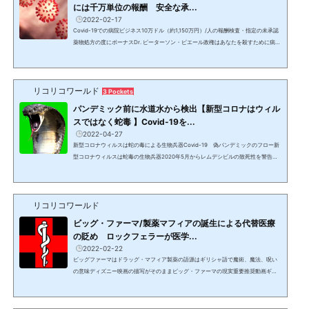
には千万単位の報酬 安全な承...
2022-02-17
Covid-19での病院ビジネス10万ドル（約1,150万円）/人の報酬検査・指定の未承認
薬物処方の度にボーナスDr. ピーターソン・ピエール政権はあなたを殺すために病院
に大金を払っている。Covid検査、陽性診断、入院、レムデシビル、人工呼吸器、原
因が異なってもCovid-19の死亡診断書にすることでボーナスが支払われ、検視官に
まで報酬が支払われる。一人の患者につき10万ドル（約1,150万円）と言われてい
リコリコワールド
る。!function(r,u,m,b,l,e){r._Rumble=b,r||(r=function(){(r._=r._||).push(argumen
3 Pockets
ts);if(r._.length==1){l=u.createElement(m),e=...
パンデミック前に水道水から検出【新型コロナはウィル
スではなく蛇毒 】Covid-19を...
2022-04-27
新型コロナウィルスは蛇の毒による生物兵器Covid-19 偽パンデミックのフロー新
型コロナウィルスは蛇毒の生物兵器2020年5月からレムデシビルの致死性を警告を
してきたDr. ブライアン・アーディスが2020/4/11に暴露した内容と、軍事＆金融リ
セット情報のインテル発信者であるDr. チャーリー・ウォードが繰り返し発言してき
た情報を総合すると、Covid-19の全体像が見える。2020年12月13日から2021年3
リコリコワールド
月までYoutubeで伝えられた【ワシントンからのメッセージ】でも、新型コロナウ
ィルスは生物兵器であり、主に白人種をターゲットにしたも...
ビッグ・ファーマ/製薬マフィアの誕生による代替医療
の貶め ロックフェラーが医学...
2022-02-22
ビッグファーマはドラッグ・マフィア製薬の語源はギリシャ語で魔術、魔法、呪い
の意味ディズニー映画の描写がそのままビッグ・ファーマの現実重要推奨動画ギリ
シャ語のファーマキア/Pharmakeiaから派生した製薬、薬剤師等がある。 薬、ドラ
ッグ、呪いの使用 毒を盛ること 魔術聖書のコンコルダンスにも同様の記載 使用また
はドラッグの提供 毒を盛ること 魔術、魔法、多くの場合偶像崇拝と関係する 偶像礼