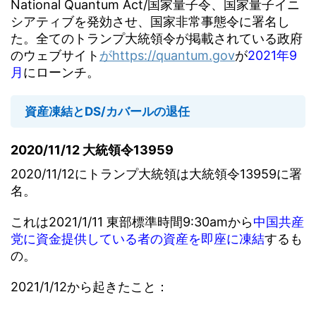
National Quantum Act/国家量子令、国家量子イニ
シアティブを発効させ、国家非常事態令に署名し
た。全てのトランプ大統領令が掲載されている政府
のウェブサイト
がhttps://quantum.gov
が
2021年9
月
にローンチ。
資産凍結とDS/カバールの退任
2020/11/12 大統領令13959
2020/11/12にトランプ大統領は大統領令13959に署
名。
これは2021/1/11 東部標準時間9:30amから
中国共産
党に資金提供している者の資産を即座に凍結
するも
の。
2021/1/12から起きたこと：