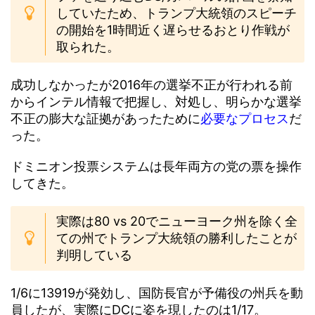
していたため、トランプ大統領のスピーチ
の開始を1時間近く遅らせるおとり作戦が
取られた。
成功しなかったが2016年の選挙不正が行われる前
からインテル情報で把握し、対処し、明らかな選挙
不正の膨大な証拠があったために
必要なプロセス
だ
った。
ドミニオン投票システムは長年両方の党の票を操作
してきた。
実際は80 vs 20でニューヨーク州を除く全
ての州でトランプ大統領の勝利したことが
判明している
1/6に13919が発効し、国防長官が予備役の州兵を動
員したが、実際にDCに姿を現したのは1/17。