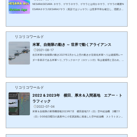
NESARA/GESARA ネサラ、ゲサラネサラ、ゲサラとは何かネサラ、ゲサラの概要N
ESARAネサラ/GESARAゲサラ（英語ではジェサラ）は世界平和を確立し、隠匿され
て来た6千以上の特許を解禁し、売上税以外の税金を撤廃し、全ての人に莫大な富の
分配等を行う法律。NESARAは米国、GESARAはその他の国で名称は異なり、日本は
JESARAジェサラとなる。ネサラ・ゲサラは日本を含む209の主権国家により署名さ
れており、国際法であるため各国憲法に優先する。しかし、DS/カバールによって法
人化された国家と言う名の株式市場に上場されている法人ではな...
リコリコワールド
米軍、自衛隊の動き ～ 世界で動くアライアンス
2021-08-17
在日米軍や自衛隊の動き2021年2月から上空の動きが活発化米軍ヘリは逮捕用レー
ダー非表示である米軍ヘリ, ブラックホーク（ロケット付）等は逮捕用と言われ、グ
アンタナモ収容所等への輸送と見られるチャーター機が6月までは2－3日に1－2
便、7月からは1日2－3便、米国本土、ハワイ、グアムの米軍基地と在日米軍横田基
地（岩国基地と嘉手納基地含む）を往復している。アラスカ州アンカレッジ、ワシ
ントン州シアトル、ハワイ州、沖縄、岩国の米軍基地との往復がレーダーで確認出
来る。米国と中国、韓国と台湾（横田経由もあり）間の機も...
リコリコワールド
2022 & 2023年 横田、厚木＆入間基地 エアー・ト
ラフィック
2022-07-04
米軍＆自衛隊の軍用機情報2023年7月 横田基地7/1（日）空中給油機 2機7/1
（日）0:00頃日曜日の真夜中に小笠原諸島に発進した空中給油機 ストラトタンカ
ーフライトログは2021/2/25が最後。ミッション中の多くの機は非表示。7/1 （日）
10時頃低空飛行で轟音を立てミッションから戻った空中給油機。レーダー非表示。2
023年6月6/30 厚木基地ー東南アジアーインド洋6月中旬に厚木基地から東南アジア