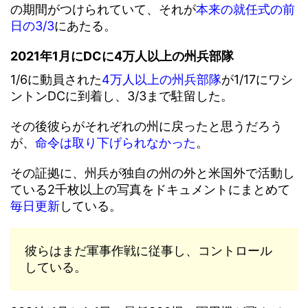
の期間がつけられていて、それが
本来の就任式の前
日の3/3
にあたる。
2021年1月にDCに4万人以上の州兵部隊
1/6に動員された
4万人以上の州兵部隊
が1/17にワシ
ントンDCに到着し、3/3まで駐留した。
その後彼らがそれぞれの州に戻ったと思うだろう
が、
命令は取り下げられなかった
。
その証拠に、州兵が独自の州の外と米国外で活動し
ている2千枚以上の写真をドキュメントにまとめて
毎日更新
している。
彼らはまだ軍事作戦に従事し、コントロール
している。