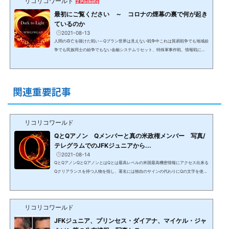
リコリコワールド
2 Pockets
最初にご覧ください ～ コロナの煙幕の裏で何が起き
ているのか
2021-08-13
人間の存亡を賭けた戦い～Qプラン世界は見えない戦争中これは貿易戦争でも地域紛
争でも民族同士の紛争でもない金融システムリセット、特殊軍事作戦、情報戦によ
るボーダーレスの見えない戦いであり、決して報道されることはないため、情報が
なければ認識出来ない戦争。コロナ騒動の煙幕の裏で、（最低）数千年前から人間
の99.99%以上を隷属化して搾取して来た0.1%未満の勢力と、数十年のプランにより
人間を解放し、黄金時代＆新地球に導く8千人からなるホワイトハット＆光側勢力と
関連重要記事
して動いている米軍特殊部隊を中心とする32か国のアラ...
リコリコワールド
QとQアノン Qメンバーと真の米政権メンバー 写真/
テレグラムでのJFKジュニアから...
2021-08-14
QとQアノンQとQアノンとはQとは最高レベルの米国最高機密情報にアクセス出来る
Qクリアランスを持つ人物を指し、署名には独自のサインの代わりにQの文字を使用
する。Q＝ジョン・F・ケネディ大統領の長男で1999年に亡くなったはずのJFKジュ
ニアと信じられ、Qが発信する情報を信じる人がQAnonQアノン（匿名のAnonymo
usアノニマスの略）と呼ばれている。2021年1月にJFK Jr本人が保守SNSのテレグ
リコリコワールド
ラムにChを作りシニアメンバーを発表。噂通り、元国防情報局長官（DNI）でトラ
ンプ政権で国家安全保障問題担当大統領補佐官となったが、ロシアゲ...
JFKジュニア、プリンセス・ダイアナ、マイケル・ジャ