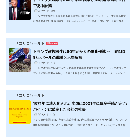
である証拠
2022-11-09
トランプ大統領が引き続き最高司令官の証拠2021/1/20 アンドリューズ空軍基地で
就任式2022/8/27 退役軍人 デレック・ジョンソン2021/1/20に軍による就任式ト
ランプ大統領がホワイトハウスからMarine Oneマリーン・ワン（大統領専用ヘリ）
でアンドリューズ空軍基地に到着した時、憲法と軍規に則ったフルグレード（完全
な）の就任式典が行われた。マリーン・ワンから降りたトランプ大統領に、公式な
リコリコワールド
儀礼用砲兵隊でOld guardオールド・ガードとも呼ばれる第三歩兵隊によりHail to t
1 Pocket
he chiefヘイル・トゥ・ザ・チーフ（大統領万歳）が演奏...
トランプ政権誕生は60年がかりの軍事作戦 ～ 目的はD
S/カバールの殲滅と人類解放
2022-11-18
トランプ政権誕生は60年がかりの軍事作戦軍事作戦で樹立されたトランプ政権ケネ
ディ大統領の暗殺から始まったQの世界を救う計画、退役軍人デレック・ジョンソ
ン、スコット・マッケイ、Dr. チャーリー・ウォードやその他の情報からのまとめ。
動画とスクリーンショット引用元：マタタビの羅針盤 Ch2017年政権誕生直後に、
マイケル・フリン中将やスティーブ・バノン始め、政権中枢メンバーがほぼ総入れ
リコリコワールド
替わりとなったのはDS/カバールの抵抗によるもので、トランプ大統領はネオコンの
DS/カバールに囲まれた。数百年～千年単位で世界を支配...
1871年に法人化された米国は2021年に破産手続き完了/
バイデンは破産した会社の社長
2022-11-10
アメリカ合衆国は1871年から株式会社1871年に株式会社アメリカが誕生ワシントン
DCは独立国家となった1871年に第18代大統領ユリシーズ・グラントはアメリカ合
衆国を破綻させた。1871年に米国議会はオーガニック・アウト・オブ・コロンビア
法案を決議。米国は一文無しでお金が必要だった。シティ・オブ・ロンドンのロス