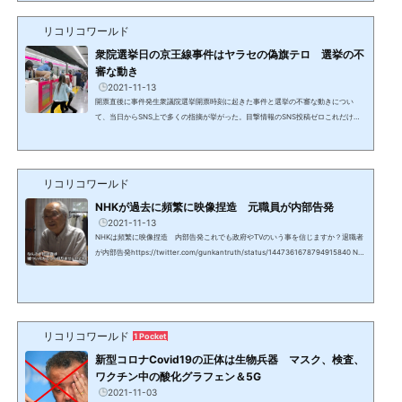
場で撮影された動画がSNSで流れ、報道でカットされた部分を見ると負傷しておら
リコリコワールド
ず、演壇から降りて、演壇の後ろに身を隠したことが見て取れる。別の映像2日前と
1か月前にもニュース速報事件の2日前と1か月前にYahoo...
衆院選挙日の京王線事件はヤラセの偽旗テロ 選挙の不
審な動き
2021-11-13
開票直後に事件発生衆議院選挙開票時刻に起きた事件と選挙の不審な動きについ
て、当日からSNS上で多くの指摘が挙がった。目撃情報のSNS投稿ゼロこれだけの
若者が乗車していながら、目撃情報ツイート等のSNS情報は報道で使用されたもの
しか存在しない。2つの駅で同じ時刻に別々の映像午後８時８分、犯人確保午後８時
10分、国領駅で避難指示です。1. 火災が発生した車内画像 (動画) をアップしたのは
午後８時４分の調布駅2. 窓から逃げる人たちの画像 (動画) をアップしたのは午後８
リコリコワールド
時４分の国領駅駅わかりますか？同時刻に、別の場所でt...
NHKが過去に頻繁に映像捏造 元職員が内部告発
2021-11-13
NHKは頻繁に映像捏造 内部告発これでも政府やTVのいう事を信じますか？退職者
が内部告発https://twitter.com/gunkantruth/status/1447361678794915840 NH
Kには中国共産党組織NHKの給与の異常な高水準公共放送でありながら、世界のCN
NやBBCの3倍近い収益はどこから来るのか？紛れもなく受信料ではずである。そし
てヤクザまがいの執拗で強引な徴収方法は警察に通報してもよいという基準が出来
るほどである。報道内容の信憑性日本は農薬、添加物大国ヨーロッパの基準の数千
倍の農薬、水道水への過剰な塩素投入等、身体に害のあることを...
リコリコワールド
1 Pocket
新型コロナCovid19の正体は生物兵器 マスク、検査、
ワクチン中の酸化グラフェン＆5G
2021-11-03