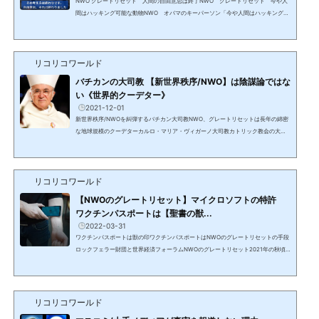
NWO グレートリセット 人間の自由意思は終了NWO グレートリセット 今や人
間はハッキング可能な動物NWO オバマのキーパーソン「今や人間はハッキング可
能な動物」ワールド・エコノミック・フォーラムのクラウス・シュワブのトップア
ドバイザーイスラエル人学者 ユヴァル・ノア・ハラリオバマが有名にし権威を与
えたバラック・オバマはCNNのインタビューでユヴァール・ノア・ハラリをキーマ
リコリコワールド
ンと呼び、著書を推薦したことで有名にした。CNNのインタビューで自分のキーパ
ーソンと紹介し著書を推奨『サピエンス：人類史』ワールド・エ...
バチカンの大司教 【新世界秩序/NWO】は陰謀論ではな
い《世界的クーデター》
2021-12-01
新世界秩序/NWOを糾弾するバチカン大司教NWO、グレートリセットは長年の綿密
な地球規模のクーデターカルロ・マリア・ヴィガーノ大司教カトリック教会の大司
教 元駐米教皇大使元バチカン市国行政局次官 元バチカン市国総督府事務総長バチ
カンの腐敗を暴露 2012年にバチカンの財政的汚職を明らかにしたバチカンの文書を
流出 2018年に教皇フランシスコと他の教会指導者が当時の枢機卿セオドア・マカリ
リコリコワールド
ックへの性的虐待の申し立てを隠蔽したと書簡で非難グレートリセットやDSは陰謀
論ではないグレートリセットグレートリセット計画は陰...
【NWOのグレートリセット】マイクロソフトの特許
ワクチンパスポートは【聖書の獣...
2022-03-31
ワクチンパスポートは獣の印ワクチンパスポートはNWOのグレートリセットの手段
ロックフェラー財団と世界経済フォーラムNWOのグレートリセット2021年の秋頃
の動画ワクチンパスポートなしではスーパーや学校や職場に行けないということが
フランスやニューヨーク等世界中で始まっている。米粒位のハイドロジェルのバイ
オセンサーを皮下に注射し、スマホと接続し蛍光色に光り、体温等の生理学的デー
タを送信し得る（ルシフェラーゼ）。ルシフェラーゼ/Luciferaseフシファーレイズ
リコリコワールド
＝Luciferフシファー+raseマイクロソフトの暗号通貨特許があ...