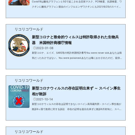
Covid19は酸化グラフェンと5Gで起こされる症状マスク、PCR検査、抗原検査、ワ
クチンに酸化グラフェン過去のインフルエンザワクチンにも2021/6/25のスペイン
グループの動画発表スペインの国立大学で使用されている電子顕微鏡や分光法等の
技術による分析結果酸化グラフェンが含まれているもの メディアが販売停止を報道
したものだけでなく、全てのマスク PCR検査と抗原検査の両方で使用されている綿
棒 新型コロナワクチンに相当量のナノ粒子（アストラゼネカ、ファイザー、モデル
リコリコワールド
ナ、シノバック、ヤンセンファーマ、ジョンソン＆ジョ...
新型コロナと致命的ウィルスは特許取得された生物兵
器 米国特許商標庁情報
2023-01-08
新型コロナ、エイズ、SARS等の特許米国特許番号You were never sick.あなたは病
気だったわけではない。You were poisoned.あなたは毒におかされたのだ。提供：
テレグラム Red Trump Q17 (Truth Socialアカウントと同じと思われる発信元のア
カウント）エドワード・スノーデン情報エイズ米国特許 5676977H1N1 インフル
エンザ米国特許 8835624エボラ出血熱米国特許 20120251502豚インフルエンザ
米国特許 CA2741523 A1BSE 牛海綿状脳症（狂牛病）米国特許 0070031450 A1ZIK
リコリコワールド
A ジカ熱ATTC VR-84ロックフェラー財団SARS米国特許 7897744 &...
新型コロナウィルスの存在証明出来ず ～ スペイン厚生
相が敗訴
2021-10-14
新型コロナウィルスの存在は証明できないスペイン高等裁判所 - スペイン厚生相が
敗訴9ヶ国で政府に対する訴訟 存在の証明を提出出来ずに敗訴9月初旬に、スペイ
ンで弁護士と医師団が新型コロナウィルスの存在を証明するよう厚生相に対する訴
訟を起こし、被告は証拠を提出できず高等裁判所で敗訴した。既に多くの証拠から
証明がなされているが、これによりコロナは存在はするがウィルスとして存在はし
ないことが正式に明らかになった。新型コロナウィルスは特許登録されている人工
リコリコワールド
のものであり、生物兵器である。弁護士と医師団は大手メ...