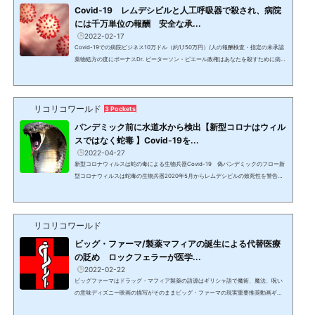
Covid-19 レムデシビルと人工呼吸器で殺され、病院
には千万単位の報酬 安全な承...
2022-02-17
Covid-19での病院ビジネス10万ドル（約1,150万円）/人の報酬検査・指定の未承認
薬物処方の度にボーナスDr. ピーターソン・ピエール政権はあなたを殺すために病院
に大金を払っている。Covid検査、陽性診断、入院、レムデシビル、人工呼吸器、原
因が異なってもCovid-19の死亡診断書にすることでボーナスが支払われ、検視官に
まで報酬が支払われる。一人の患者につき10万ドル（約1,150万円）と言われてい
リコリコワールド
る。!function(r,u,m,b,l,e){r._Rumble=b,r||(r=function(){(r._=r._||).push(argumen
3 Pockets
ts);if(r._.length==1){l=u.createElement(m),e=...
パンデミック前に水道水から検出【新型コロナはウィル
スではなく蛇毒 】Covid-19を...
2022-04-27
新型コロナウィルスは蛇の毒による生物兵器Covid-19 偽パンデミックのフロー新
型コロナウィルスは蛇毒の生物兵器2020年5月からレムデシビルの致死性を警告を
してきたDr. ブライアン・アーディスが2020/4/11に暴露した内容と、軍事＆金融リ
セット情報のインテル発信者であるDr. チャーリー・ウォードが繰り返し発言してき
た情報を総合すると、Covid-19の全体像が見える。2020年12月13日から2021年3
リコリコワールド
月までYoutubeで伝えられた【ワシントンからのメッセージ】でも、新型コロナウ
ィルスは生物兵器であり、主に白人種をターゲットにしたも...
ビッグ・ファーマ/製薬マフィアの誕生による代替医療
の貶め ロックフェラーが医学...
2022-02-22
ビッグファーマはドラッグ・マフィア製薬の語源はギリシャ語で魔術、魔法、呪い
の意味ディズニー映画の描写がそのままビッグ・ファーマの現実重要推奨動画ギリ
シャ語のファーマキア/Pharmakeiaから派生した製薬、薬剤師等がある。 薬、ドラ