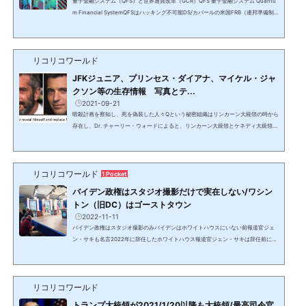
量子金融システム（QFS）と世界通貨改革（GCR）QFS 量子金融システム Quantu
m Financial SystemQFSはハッキング不可能DS/カバールの米国FRB（連邦準備制
度理事会）の金融システムは、量子金融システム＝QFS（Quantum Financial Syst
em）に置き換えられ、各国の通貨が中央銀行が刷る紙切れから金、銀、コモディテ
ィ等のアセットに裏付けされた通貨となる。世界通貨改革＝GCR（Global Currenc
リコリコワールド
y Reset）で承認された国の通貨は天然資源の保有量に応じて、正しい貨幣価値に設
定するための再評価＝RV（Revaluation）が行われる。これはNESAR...
JFKジュニア、プリンセス・ダイアナ、マイケル・ジャ
クソン等の生存情報 写真とテ...
2021-09-21
暗殺計画を察知し、死を偽装した人々Qという秘密組織はリンカーン大統領の時から
存在し、Dr. チャーリー・ウォードによると、リンカーン大統領とケネディ大統領の
時は8名。DS/カバールによる暗殺計画を傍受したQはクローンとのすり替えや偽装
工作により本人は救われたが、銀河連合のヘルプによるものだった。銀河連合につ
いては別記事でアップ予定。2023/3/23 アップデート：JFK Jrとキャロライン・べ
リコリコワールド
セット＝ケネディのテレグラムアカウントは数か月前から明らかに不審な情報を出
1 Pocket
し始めた上、Ｑの情報に詳しい詐欺師が運営していると...
バイデン政権はスタジオ撮影だけで実在しない/ワシン
トン（旧DC）はゴーストタウン
2022-11-11
バイデン政権はスタジオ撮影のみバイデンはホワイトハウスにいない前報道官ジェ
ン・サキも名言2022年に辞任したホワイトハウス報道官ジェン・サキは辞任前に
「バイデン大統領は多忙のため、ホワイトハウスの代わりにスタジオで撮影してい
る」と発言。ホワイトハウスも2021/1/20直後から軍事裁判と処刑場として使用さ
れている。2021/1/20からのスタジオ撮影提供：イーロン・マスク明らかなスタジ
リコリコワールド
オ撮影腕の毛が朝黒いバイデンホワイトハウスの構造と2階部分が異なる上：1階の
みで後ろに建物下：ホワイトハウスローズガーデンの後ろに建...
トランプ大統領が2021/1/20以降も大統領/最高司令官