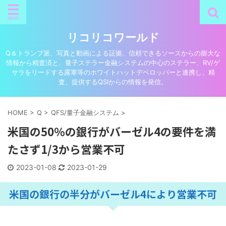
リコリコワールド
Q＆トランプ派、写真と動画による証拠、信頼できるソースからの膨大な
情報から精査済と、量子ステラー金融システムの中心のステラー、RV/ゲ
サラをリードする露軍等のホワイトハットデベロッパーと連携し、精
査、提供するQSIからの情報を発信。
HOME
>
Q
>
QFS/量子金融システム
>
米国の50％の銀行がバーゼル4の要件を満
たさず1/3から営業不可
2023-01-08
2023-01-29
米国の銀行の半分がバーゼル4により営業不可