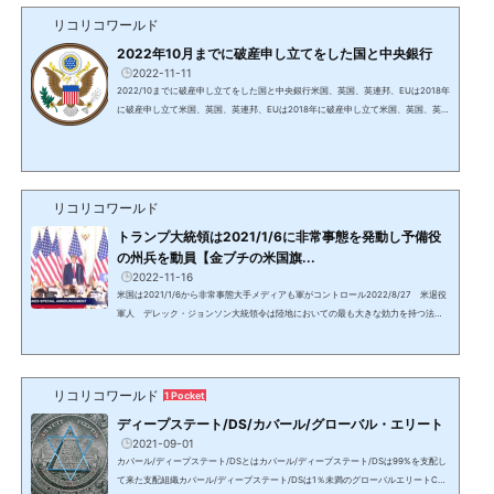
チャイルドの中央銀行等は当時の大統領ユリシーズ・グラントを説得し、アメリカ
リコリコワールド
合衆国という法人を設立させ、これは米国を統治する目的で作られた。独立戦争に
勝利し独立国家であったアメリカ合衆国は、この時から他国(...
2022年10月までに破産申し立てをした国と中央銀行
2022-11-11
2022/10までに破産申し立てをした国と中央銀行米国、英国、英連邦、EUは2018年
に破産申し立て米国、英国、英連邦、EUは2018年に破産申し立て米国、英国、英国
と旧大英帝国の植民地55か国からなる英連邦/コモンウェルス（オーストラリア、カ
ナダ、ニュージーランド等）、欧州連合は2018年に破産申し立てを行い、2021年に
手続きが終了している。FRBを含む世界中の銀行はロスチャイルドの私有銀行で、
国立銀行ではない。https://www.amazon.co.jp/%E6%B0%91%E9%96%93%E3%
81%8C%E6%89%80%E6%9C%89%E3%81%99%E3%82%8B%E4%B8%AD%E
リコリコワールド
5%A4%AE%E9%...
トランプ大統領は2021/1/6に非常事態を発動し予備役
の州兵を動員【金ブチの米国旗...
2022-11-16
米国は2021/1/6から非常事態大手メディアも軍がコントロール2022/8/27 米退役
軍人 デレック・ジョンソン大統領令は陸地においての最も大きな効力を持つ法律
で、トランプ大統領は2018年から2020年に2年後に発効させるものを含め、複数の
大統領令に署名した。これらは2021/1/6と1/17に発動された国家非常事態に繋が
り、予備役の州兵等が動員され、この状態は現在も続いている。11/19情報：動員さ
れた州兵は100万人。要点 米国は2021年1月から非常事態に入り、トランプ大統領
リコリコワールド
1 Pocket
により全ての州で予備役の州兵が動員された これらは今も解...
ディープステート/DS/カバール/グローバル・エリート
2021-09-01
カバール/ディープステート/DSとはカバール/ディープステート/DSは99%を支配し
て来た支配組織カバール/ディープステート/DSは1％未満のグローバルエリートCab