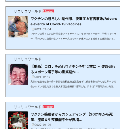
ッグ、呪いの使用 毒を盛ること 魔術聖書のコンコルダンスにも同様の記載 使用また
はドラッグの提供 毒を盛ること 魔術、魔法、多くの場合偶像崇拝と関係する 偶像礼
リコリコワールド
拝の欺瞞と誘惑聖書にも3回記載聖書にも魔術と魔法として3回の記載ガリテア魔術
1 Pocket
はドラッグの使用を肉の欲望と記述黙示録バ...
ワクチンの恐ろしい副作用、後遺症＆有害事象/Advers
e events of Covid-19 vaccines
2021-09-04
ワクチンの恐ろしい副作用発疹ファイザーアストラゼネカメーカー 不明 ファイザ
ー 手のひらに血性の水ファイザー又はモデルナ痛みのある発疹と皮膚損傷ジョン
ソン＆ジョンソン 痛みを伴う発疹 皮膚が剥がれた 米国アストラゼネカ 胸部
と腕に皮下出血 死亡モデルナ 米国ジョンソン＆ジョンソン皮膚と唇が腐るファ
イザー 米国顔面の腫れモデルナ 接種2日後 頭痛と吐き気等顔の歪みファイザー
リコリコワールド
接種後に口が歪んだ PFIZERベル麻痺（顔面筋肉の麻痺) 記者会見中に顔面麻痺
オーストラリア閣僚手足の切断アストラゼネカ英国...
【動画】コロナを恐れワクチンを打つ前に ～ 突然倒れ
るスポーツ選手等の重篤副作...
2021-12-17
実際の被害者は数十倍～数百倍規模政府は認定せずに被害者数を抑える世界中で報
告されている数だけでも膨大米国は接種後2週間以内、日本は72時間以内に発症、
死亡しなければ、ワクチンとの関連はなしとされている上、関連と認定されるケー
スは非常に少ない。英国の葬儀社が語る死亡増加と死因驚くほど死者が増えてい
て、1年で過去14年で見たことがない数。政府は国民を守るはずなのに関心がない。
リコリコワールド
12/16 Dr. チャーリー・ウォード & マイケル・ジェイコ/Michael Jaco米国だけで50
1 Pocket
万人が死亡。イタリア 死亡した家族の写真を手に抗...
ワクチン接種者からのシェディング 【2021年から死
産、流産＆生殖機能不全が激増...
2022-04-01