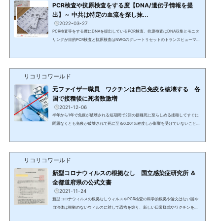
PCR検査や抗原検査をする度【DNA/遺伝子情報を提
出】～ 中共は特定の血流を探し抹...
2022-03-27
PCR検査等をする度にDNAを提出しているPCR検査、抗原検査はDNA収集とモニタ
リングが目的PCR検査と抗原検査はNWOのグレートリセットのトランスヒューマニ
ズムに貢献2/1 Dr. チャーリー・ウォード, クレイ・クラーク＆アーロン・アンティ
ス5:45 PCRと抗原検査をする度にDNA/遺伝子情報を繰り返し提出し、（NWO/グレ
ートリセットの）トランスヒューマニズムの創造に貢献することになる。中国共産
党がDNAで特定の血流を探し、抹殺しようとしていると聞いた。それが善の血流か
リコリコワールド
悪の血流かは知らないが、これで彼らがどれだけ邪悪かがわかる。...
元ファイザー職員 ワクチンは自己免疫を破壊する 各
国で接種後に死者数激増
2021-12-06
半年から1年で免疫が破壊される短期間で2回の接種死に至らしめる接種してすぐに
問題なくとも免疫が破壊されて死に至る0.001%程度しか影響を受けていないことを
パンデミックと呼び、憲法まで変えさせるのは別も目的がある。ワクチンは不妊に
される。女性は畑がダメになり、男性は種がダメにされる。これは戦争。交通事故
でも何でもコロナ死にカウントされる。PCR検査も詐欺でパパイヤや他の物でも陽
性になる。メディア等では本当の情報は出てこないため、どこの情報にアクセスで
リコリコワールド
きるているかで命に関わる。自分で考えず、多数と同じ方向...
新型コロナウィルスの根拠なし 国立感染症研究所 ＆
全都道府県の公式文書
2021-11-24
新型コロナウィルスの根拠なしウィルスやPCR検査の科学的根拠や論文はない国や
自治体は根拠のないウィルスに対して恐怖を煽り、新しい日常様式やワクチンを押
し付けている。根拠がないため非開示決定通知書国立感染症研究所科学的根拠、論