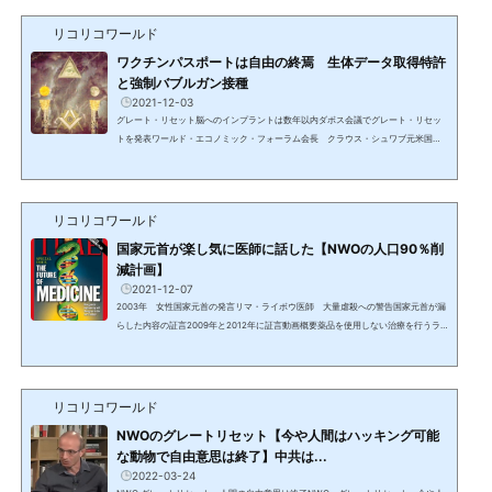
ルの大物政治家、国際機関のトップ、王室、世界的大富豪や著名人達が堂々と公言
してきている事実がある。人々は日々の暮らしと楽しくて時間を費やす（盗み取
リコリコワールド
る）事柄に熱中させられ、あらゆることに疑問を抱き、探求す...
ワクチンパスポートは自由の終焉 生体データ取得特許
と強制バブルガン接種
2021-12-03
グレート・リセット脳へのインプラントは数年以内ダボス会議でグレート・リセッ
トを発表ワールド・エコノミック・フォーラム会長 クラウス・シュワブ元米国務
長官ヘンリー・キッシンジャーの教え子で世界経済フォーラム（WEF）の創設者。
2020年5月のダボス会議で、チャールズ英皇太子とともに《グレート・リセット》
を発表。この新たな始まりは、現在の世界秩序の基盤およびルールを置き換え、作
り変えることにほかならない。彼らの見解によれば、現在の形態の資本主義は人々
リコリコワールド
の福祉に貢献していないため、環境を保護し、社会的不平等...
国家元首が楽し気に医師に話した【NWOの人口90％削
減計画】
2021-12-07
2003年 女性国家元首の発言リマ・ライボウ医師 大量虐殺への警告国家元首が漏
らした内容の証言2009年と2012年に証言動画概要薬品を使用しない治療を行うラ
イボウ医師の患者で、エリザベス女王、オランダのベアトリクス女王でもヘンリ
ー・キッシンジャーでもない、とある陽気なおしゃべりの国家元首が楽し気に医師
に伝えた。自分はビルダーバーグ会議の中のパワーエリート＝貴族であり、そろそ
ろグローバル・エリート/DS/カバールの天然資源を喰いつくす《無駄飯食い》を間
リコリコワールド
引きし、大量の90％の人口削減をする時がやってきた。奴隷と...
NWOのグレートリセット【今や人間はハッキング可能
な動物で自由意思は終了】中共は...
2022-03-24