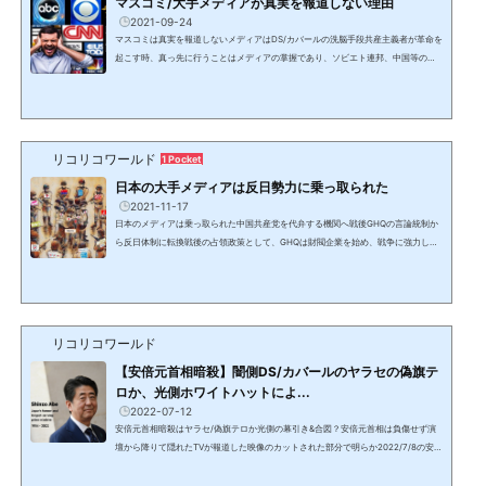
マスコミ/大手メディアが真実を報道しない理由
2021-09-24
マスコミは真実を報道しないメディアはDS/カバールの洗脳手段共産主義者が革命を
起こす時、真っ先に行うことはメディアの掌握であり、ソビエト連邦、中国等の共
産・社会主義体制が行って来た。そして今やDS/カバールが作った中国共産党がDS
と共に全世界のメディアを掌握している。これはビッグテックのGAFA(グーグル、
アップル、フェイスブック、アマゾン)も同じである。マイクロソフトを入れてGAF
AMとも呼ばれる2020年にトランプ大統領のアカウントを削除したツイッター、フ
ェイスブック、Youtube等のSNSは検閲を行い、一般人の無害な...
リコリコワールド
1 Pocket
日本の大手メディアは反日勢力に乗っ取られた
2021-11-17
日本のメディアは乗っ取られた中国共産党を代弁する機関へ戦後GHQの言論統制か
ら反日体制に転換戦後の占領政策として、GHQは財閥企業を始め、戦争に強力した
大企業や役所の部長以上のパージを行い、新聞社も総入れ替えされた。プレスコー
ドにより、それまでの日本を全否定するような言論しか許されなくなり、反日的な
左翼勢力に占領されその拠点となった。朝鮮戦争の勃発で米国が誤りに気付いた時
には取り返しがつかなくなっていた。中国＆在日資本に乗っ取られた日本のテレビ
局や新聞社ではなくなった日韓併合以前は朝鮮半島は中国の...
リコリコワールド
【安倍元首相暗殺】闇側DS/カバールのヤラセの偽旗テ
ロか、光側ホワイトハットによ...
2022-07-12
安倍元首相暗殺はヤラセ/偽旗テロか光側の幕引き&合図？安倍元首相は負傷せず演
壇から降りて隠れたTVが報道した映像のカットされた部分で明らか2022/7/8の安倍
元首相の暗殺事件。NHKは19時のニュースで1時間45分に渡り、全く同じ報道を3度
繰り返し、9回程襲撃の映像を流したが、肝心の2発目発砲以降はカットされた。現