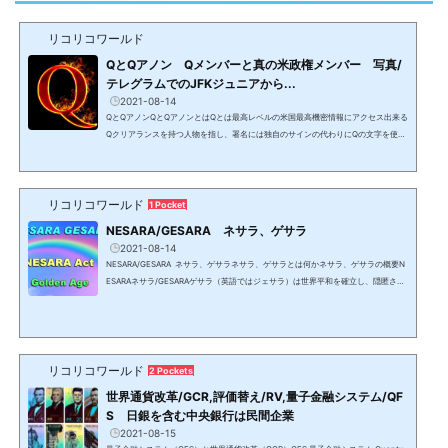
リコリコワールド
QとQアノン Qメンバーと真の米政権メンバー 写真/
テレグラムでのJFKジュニアから...
2021-08-14
QとQアノンQとQアノンとはQとは最高レベルの米国最高機密情報にアクセス出来る
Qクリアランスを持つ人物を指し、署名には独自のサインの代わりにQの文字を使用
する。Q＝ジョン・F・ケネディ大統領の長男で1999年に亡くなったはずのJFKジュ
ニアと信じられ、Qが発信する情報を信じる人がQAnonQアノン（匿名のAnonymo
usアノニマスの略）と呼ばれている。2021年1月にJFK Jr本人が保守SNSのテレグ
リコリコワールド
ラムにChを作りシニアメンバーを発表。噂通り、元国防情報局長官（DNI）でトラ
1 Pocket
ンプ政権で国家安全保障問題担当大統領補佐官となったが、ロシアゲ...
NESARA/GESARA ネサラ、ゲサラ
2021-08-14
NESARA/GESARA ネサラ、ゲサラネサラ、ゲサラとは何かネサラ、ゲサラの概要N
ESARAネサラ/GESARAゲサラ（英語ではジェサラ）は世界平和を確立し、隠匿され
て来た6千以上の特許を解禁し、売上税以外の税金を撤廃し、全ての人に莫大な富の
分配等を行う法律。NESARAは米国、GESARAはその他の国で名称は異なり、日本は
JESARAジェサラとなる。ネサラ・ゲサラは日本を含む209の主権国家により署名さ
れており、国際法であるため各国憲法に優先する。しかし、DS/カバールによって法
人化された国家と言う名の株式市場に上場されている法人ではな...
リコリコワールド
2 Pockets
世界通貨改革/GCR,評価替え/RV,量子金融システム/QF
S 日銀を含む中央銀行は民間企業
2021-08-15