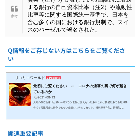
する銀行の自己資本比率（注2）や流動性
比率等に関する国際統一基準で、日本を
含む多くの国における銀行規制で、スイ
スのバーゼルで署名された。
Q情報をご存じない方はこちらをご覧くださ
い
リコリコワールド
2 Pockets
最初にご覧ください ～ コロナの煙幕の裏で何が起き
ているのか
2021-08-13
人間の存亡を賭けた戦い～Qプラン世界は見えない戦争中これは貿易戦争でも地域紛
争でも民族同士の紛争でもない金融システムリセット、特殊軍事作戦、情報戦によ
るボーダーレスの見えない戦いであり、決して報道されることはないため、情報が
なければ認識出来ない戦争。コロナ騒動の煙幕の裏で、（最低）数千年前から人間
の99.99%以上を隷属化して搾取して来た0.1%未満の勢力と、数十年のプランにより
人間を解放し、黄金時代＆新地球に導く8千人からなるホワイトハット＆光側勢力と
関連重要記事
して動いている米軍特殊部隊を中心とする32か国のアラ...