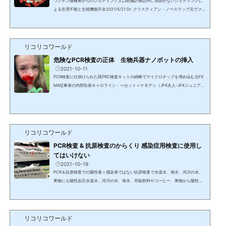
ワクチン接種者からのシェディング人口削減計画以外に理由がないシェディングに
よる生理不順と生殖機能不全2021/5/21 Dr. クリスティアン・ノースラップ元ヴァー
モント大学医学部産婦人科の臨床教授2013年にリーダーズ・ダイジェスト誌で米国
で最も信頼される100名に選出された。ニューヨークタイムズの3冊のベストセラ
ー 著者。公共テレビのために数億ドルの寄付を集めた。2021年現在はDr. シェリ
ー・テンペニーと共に12名の偽情報発信者のレッテルを貼られている。インターネ
リコリコワールド
ットでのワクチンについて70％の偽情報として非難さえて...
危険なPCR検査の正体 生物兵器ナノボットの挿入
2021-10-11
PCR検査に仕掛けられた罠PRC検査キットの綿棒でマイクロチップを埋め込む元FE
MA従事者の内部告発キャロライン・べセット＝ケネディ（JFK夫人-JFKジュニアは
1/30からJFK）PCRテストはマイクロチップを埋め込むためであり、テストのため
ではなかった。ナンティーズ（Nanties）と呼ばれ、DNAを採取する生物兵器のナ
ノボットを入れていた。PCR綿棒は目がある額と鼻の後ろの鼻咽頭に直接入れられ
る。これは血液の脳関門にあり、松果腺の隣にある。この生物兵器で感覚を鈍化さ
せ直感を殺し、彼らが何をしているかを認知出来ないようにしてい...
リコリコワールド
PCR検査 & 抗原検査のからくり 感染症用検査に使用し
てはいけない
2021-10-19
PCR＆抗原検査での陽性者＝感染者ではない抗原検査で水道水、海水、河川の水、
果物にも陽性反応水道水、河川の水、海水、市販飲料やコーヒー、果物から陽性反
応。車の排気ガスも陽性なんてこった... 丸々2週間は車なしか! （隔離のため^^）
Sh*t... No car for whole 2 weeks!抗原検査キット急速抗原検査/Rapid Antigen Tes
tの表示B型肝炎、C型肝炎の検査を始め、ブドウ糖球菌等、あらゆるウィルス検査は
病院から検査機関に送られ、結果が出るまで数日かかる。即結果が出るものはPCR
リコリコワールド
や抗原検査以外は皆無。PCR検査はウィルス検知用で...