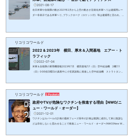
2021-08-17
在日米軍や自衛隊の動き2021年2月から上空の動きが活発化米軍ヘリは逮捕用レー
ダー非表示である米軍ヘリ, ブラックホーク（ロケット付）等は逮捕用と言われ、グ
アンタナモ収容所等への輸送と見られるチャーター機が6月までは2－3日に1－2
便、7月からは1日2－3便、米国本土、ハワイ、グアムの米軍基地と在日米軍横田基
地（岩国基地と嘉手納基地含む）を往復している。アラスカ州アンカレッジ、ワシ
ントン州シアトル、ハワイ州、沖縄、岩国の米軍基地との往復がレーダーで確認出
来る。米国と中国、韓国と台湾（横田経由もあり）間の機も...
リコリコワールド
2022 & 2023年 横田、厚木＆入間基地 エアー・ト
ラフィック
2022-07-04
米軍＆自衛隊の軍用機情報2023年7月 横田基地7/1（日）空中給油機 2機7/1
（日）0:00頃日曜日の真夜中に小笠原諸島に発進した空中給油機 ストラトタンカ
ーフライトログは2021/2/25が最後。ミッション中の多くの機は非表示。7/1 （日）
10時頃低空飛行で轟音を立てミッションから戻った空中給油機。レーダー非表示。2
023年6月6/30 厚木基地ー東南アジアーインド洋6月中旬に厚木基地から東南アジア
数か所に飛び、シンガポールからディエゴ・ガルシア付近へ。6/25 タスマニア航
リコリコワールド
2 Pockets
空アラスカ基地ー横田基地始めて見かけたタスマニア航空。...
政府やTVが危険なワクチンを推進する理由【NWO/ニ
ュー・ワールド・オーダー】
2021-12-01
ワクチンはカバールの計画の最終フェーズ長年の計画は順調に成功して来た陰謀な
どは存在しないと思わせることで推進ニュー・ワールド・オーダー/NWO(New Wor
ld Order)《NEW/ニュー・ワールド・オーダー》という言葉を見聞きするだけで「S
Fでもあるまいし」と思う人が大半のはずである。しかし、長年国家元首や同等レベ