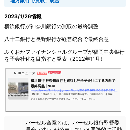
地方銀行で買収、統合
2023/1/26情報
横浜銀行が神奈川銀行の買収の最終調整
八十二銀行と長野銀行が経営統合で最終合意
ふくおかファイナンシャルグループが福岡中央銀行
を子会社化を目指すと発表（2022年11月）
NHKニュース
2 Users
4 Pockets
横浜銀行 神奈川銀行を買収し完全子会社にする方向で
最終調整 | NHK
https://www3.nhk.or.jp/news/html/20230126/k10013961021000.html
【NHK】「横浜銀行」は、同じ神奈川県内に本店を置く「神奈川銀行」を買収し、
完全子会社にする方向で最終調整に入ったことがわかりまし…
バーゼル合意とは、バーゼル銀行監督委
員会（注1）が公表している国際的に活動