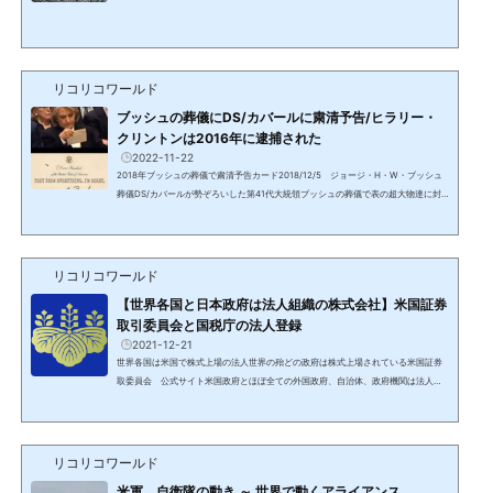
alカバール、Deep Stateディープ・ステート（影の政府）＝DS、グローバルエリー
ト人類史上初期から存在し、バビロニア文明の奴隷貨幣経済を通し、過去数千年に
渡り支配し、数百年単位で地球の全人口の99%以上を支配して来た集団を指す。中
枢はカナン人→ハザール/カザール人→フェニキア/フェニシア人→（ベネチアの）黒
い貴族と名前を変え、人類史上のありとあらゆる歴史的事件、...
リコリコワールド
ブッシュの葬儀にDS/カバールに粛清予告/ヒラリー・
クリントンは2016年に逮捕された
2022-11-22
2018年ブッシュの葬儀で粛清予告カード2018/12/5 ジョージ・H・W・ブッシュ
葬儀DS/カバールが勢ぞろいした第41代大統領ブッシュの葬儀で表の超大物達に封
筒が配られた。ワシントンからのメッセージ2020年12月から2021年3月まで動画で
伝えられたワシントンからのメッセージ5回目（2020/12/18）で説明された。2018
年の41代目のブッシュ大統領の国葬にブッシュJr，オバマ、クリントンなどの重鎮
にあるレターを渡しました。彼らはそれを見て顔色を変え、まるで自分たちの葬儀
リコリコワールド
のように帰路に着いた時は血の気がなくなっていたそうです。な...
【世界各国と日本政府は法人組織の株式会社】米国証券
取引委員会と国税庁の法人登録
2021-12-21
世界各国は米国で株式上場の法人世界の殆どの政府は株式上場されている米国証券
取委員会 公式サイト米国政府とほぼ全ての外国政府、自治体、政府機関は法人化
され、米国で上場されている。これがDS/カバールの支配体制であり、世界中の政府
がNWO/ニューワールドオーダーを進める理由。日本政府も法人として米国証券取
引委員会に登録されている日本政府の上場情報にジャンプイタリアカナダ株式上場
の際に用意される目論見書も存在。ウォールストリートの内部告発者のニック・ラ
リコリコワールド
ゴーンが公開。シンガポールキューバ数年前のデータ企業情...
米軍、自衛隊の動き ～ 世界で動くアライアンス