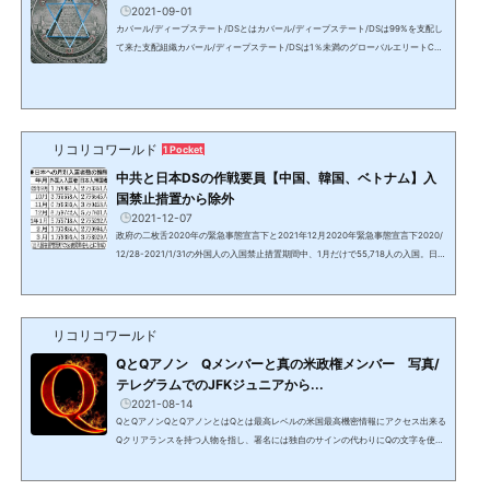
2021-09-01
カバール/ディープステート/DSとはカバール/ディープステート/DSは99%を支配し
て来た支配組織カバール/ディープステート/DSは1％未満のグローバルエリートCab
alカバール、Deep Stateディープ・ステート（影の政府）＝DS、グローバルエリー
ト人類史上初期から存在し、バビロニア文明の奴隷貨幣経済を通し、過去数千年に
渡り支配し、数百年単位で地球の全人口の99%以上を支配して来た集団を指す。中
枢はカナン人→ハザール/カザール人→フェニキア/フェニシア人→（ベネチアの）黒
い貴族と名前を変え、人類史上のありとあらゆる歴史的事件、...
リコリコワールド
1 Pocket
中共と日本DSの作戦要員【中国、韓国、ベトナム】入
国禁止措置から除外
2021-12-07
政府の二枚舌2020年の緊急事態宣言下と2021年12月2020年緊急事態宣言下2020/
12/28-2021/1/31の外国人の入国禁止措置期間中、1月だけで55,718人の入国。日本
人帰国者よりも多い外国人入国者数殆どは中国、韓国、ベトナム籍で、中華系人。
（出入国管理局データ）2021年11月 オミクロン株による入国制限の実態全世界か
らの入国禁止の中、中国、韓国、ベトナムは対象国から除外。中国国籍は複数の国
籍を認可しており、ベトナム国籍であっても実質は中国籍も持つ中華系が殆どの場
リコリコワールド
合が多い。インドネシア、マレーシア、ベトナム、タイ、ミャ...
QとQアノン Qメンバーと真の米政権メンバー 写真/
テレグラムでのJFKジュニアから...
2021-08-14
QとQアノンQとQアノンとはQとは最高レベルの米国最高機密情報にアクセス出来る
Qクリアランスを持つ人物を指し、署名には独自のサインの代わりにQの文字を使用
する。Q＝ジョン・F・ケネディ大統領の長男で1999年に亡くなったはずのJFKジュ
ニアと信じられ、Qが発信する情報を信じる人がQAnonQアノン（匿名のAnonymo