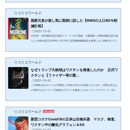
2020年5月のダボス会議で、チャールズ英皇太子とともに《グレート・リセット》
を発表。この新たな始まりは、現在の世界秩序の基盤およびルールを置き換え、作
り変えることにほかならない。彼らの見解によれば、現在の形態の資本主義は人々
リコリコワールド
の福祉に貢献していないため、環境を保護し、社会的不平等...
国家元首が楽し気に医師に話した【NWOの人口90％削
減計画】
2021-12-07
2003年 女性国家元首の発言リマ・ライボウ医師 大量虐殺への警告国家元首が漏
らした内容の証言2009年と2012年に証言動画概要薬品を使用しない治療を行うラ
イボウ医師の患者で、エリザベス女王、オランダのベアトリクス女王でもヘンリ
ー・キッシンジャーでもない、とある陽気なおしゃべりの国家元首が楽し気に医師
に伝えた。自分はビルダーバーグ会議の中のパワーエリート＝貴族であり、そろそ
ろグローバル・エリート/DS/カバールの天然資源を喰いつくす《無駄飯食い》を間
リコリコワールド
引きし、大量の90％の人口削減をする時がやってきた。奴隷と...
なぜトランプ大統領はワクチンを推進したのか 正式ワ
クチンと【ファイザー等の緊...
2021-10-01
この情報はQやカバールの実態をご存知の方向けの内容となります。※世界は見えな
い戦争中なぜトランプ大統領はワクチンを推進したのかトランプワクチンと《治験
中の遺伝子操作療法》は異なるオペレーション・ワープスピードはワクチン開発を
意味しないトランプ大統領がワクチン接種を開始し、ラリーでも成果として言及す
ることについて、Qアノン＝トランプ大統領のサポーターの中でも不信感を招き、意
見の対立を起こしている。”闇側に妥協した”、”癒着がある"、"自分が投与された抗
リコリコワールド
1 Pocket
体カクテル（点滴）を指す"等とも言わ...
新型コロナCovid19の正体は生物兵器 マスク、検査、
ワクチン中の酸化グラフェン＆5G
2021-11-03