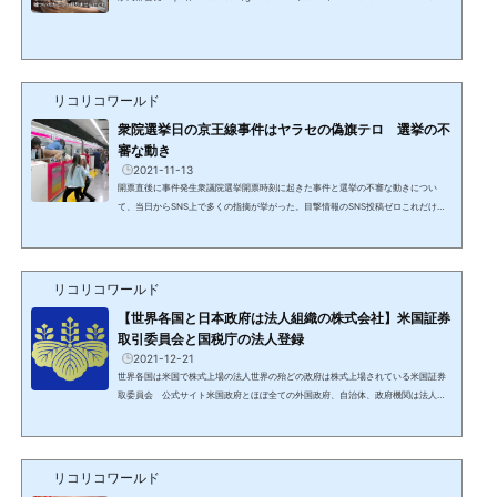
Kには中国共産党組織NHKの給与の異常な高水準公共放送でありながら、世界のCN
NやBBCの3倍近い収益はどこから来るのか？紛れもなく受信料ではずである。そし
てヤクザまがいの執拗で強引な徴収方法は警察に通報してもよいという基準が出来
るほどである。報道内容の信憑性日本は農薬、添加物大国ヨーロッパの基準の数千
倍の農薬、水道水への過剰な塩素投入等、身体に害のあることを...
リコリコワールド
衆院選挙日の京王線事件はヤラセの偽旗テロ 選挙の不
審な動き
2021-11-13
開票直後に事件発生衆議院選挙開票時刻に起きた事件と選挙の不審な動きについ
て、当日からSNS上で多くの指摘が挙がった。目撃情報のSNS投稿ゼロこれだけの
若者が乗車していながら、目撃情報ツイート等のSNS情報は報道で使用されたもの
しか存在しない。2つの駅で同じ時刻に別々の映像午後８時８分、犯人確保午後８時
10分、国領駅で避難指示です。1. 火災が発生した車内画像 (動画) をアップしたのは
午後８時４分の調布駅2. 窓から逃げる人たちの画像 (動画) をアップしたのは午後８
リコリコワールド
時４分の国領駅駅わかりますか？同時刻に、別の場所でt...
【世界各国と日本政府は法人組織の株式会社】米国証券
取引委員会と国税庁の法人登録
2021-12-21
世界各国は米国で株式上場の法人世界の殆どの政府は株式上場されている米国証券
取委員会 公式サイト米国政府とほぼ全ての外国政府、自治体、政府機関は法人化
され、米国で上場されている。これがDS/カバールの支配体制であり、世界中の政府
がNWO/ニューワールドオーダーを進める理由。日本政府も法人として米国証券取
引委員会に登録されている日本政府の上場情報にジャンプイタリアカナダ株式上場
の際に用意される目論見書も存在。ウォールストリートの内部告発者のニック・ラ
リコリコワールド
ゴーンが公開。シンガポールキューバ数年前のデータ企業情...