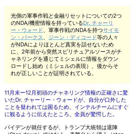
光側の軍事作戦と金融リセットについての2つ
のNDA/機密情報を持っている
Dr. チャーリ
ー・ウォード
、軍事作戦のNDAを持つ
サイモ
ン・パークス
、
ジーン・ディコード
等の人々
がNDAによりほとんど真実を話せないため
に、2年前から突然スピリチュアルソースがチ
ャネリングを通じてミシェルに情報をダウン
ロードし始め（ミシェルの表現）、後からそ
れが正しいことが証明されている。
11月末ー12月初頭のチャネリング情報の正確さに驚
いたDr. チャーリー・ウォードが、自分が口外した
ことを疑われては困るため、インテルチームにすぐ
に観るように伝えたところ、全員が驚愕した。
バイデンが就任するが、トランプ大統領は退陣