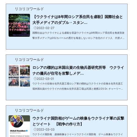
はなく、本当の意味での技術者であり、米軍の殆どの部隊はポーランド又はバルト
三国に行った。誰もウクライナのことでロシアと戦争をする国はない。今日（2/1
リコリコワールド
1）に米国国土安全保障省と（国務省を含む）いくつかの省...
【ウクライナは8年間ロシア系住民を虐殺】国際社会と
大手メディアのダブル・スタン...
2022-02-27
国際社会はウクライナによる虐殺を容認ウクライナは8年間ロシア系住民を無差別攻
撃大手メディアはDS/カバールの悪行を報道しないロシア在住のドイツ人 代替メデ
ィア・ジャーナリスト視聴推奨大手メディアは邪悪なロシアがウクライナを攻撃し
ているというが、ウクライナ政権は8年間ロシア系住民を虐殺してきた。ロシアは8
年間、何度もウクライナにミンスク合意を順守するよう促してきたが、ウクライナ
リコリコワールド
はドンバス共和国の首脳と会って歩み寄ることをせず、8年間郊外を攻撃してきた。
完全に破壊された家屋に住む市民を撃ち殺し、子供を含...
ロシアの標的は米国出資の生物兵器研究所等 ウクライ
ナの傭兵が住宅を攻撃しメデ...
2022-03-01
ウクライナの生物＆化学兵器工場ロシア軍の標的はウクライナの生物＆化学兵器工
場米国出資のウクライナの生物＆化学兵器工場は武漢と連携2/25 Dr. チャーリー・
ウォード & サイモン・パークスDr. チャーリー：現地からの報告でロシア軍に攻撃さ
れたのは生物兵器と化学兵器工場と確認。X22 Reportには今ウクライナで何が起こ
っているか明確に説明されており、多くのインテル情報も詰まっているので視聴を
リコリコワールド
推奨。X22 Report ウェブサイトとビデオ（英語）自分の言う事を信じる必要はない
ので、独自にリサーチすることだが簡単ではなく...
ウクライナ国防相がゲームの映像をウクライナ軍の反撃
とツイート 【戦争の作り方】
2022-03-03
ウクライナ国防相 虚偽映像をツイートウクライナ国防相 ゲーム映像をウクライ