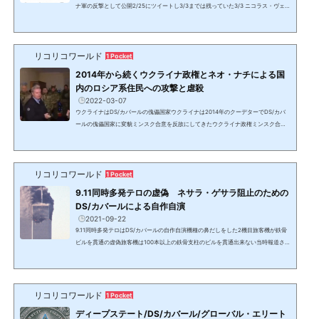
ナ軍の反撃として公開2/25にツイートし3/3までは残っていた3/3 ニコラス・ヴェニ
アミン Ch デローラ・オブライエンEagle Dynamics社の戦争ゲームウクライナの
国防大臣は2/25に認証済みのツイッターアカウントからウクライナ軍の戦闘機がミ
サイル搭載のロシア軍用機SU35を撃墜したと15秒の映像をアップ。しかし、それは
リコリコワールド
イーグル・ダイナミクス社の戦争ゲームの15秒の映像だった。25:20米国の映像も
1 Pocket
ウクライナとして報道2020年12月にBLMが破壊した米国都市...
2014年から続くウクライナ政権とネオ・ナチによる国
内のロシア系住民への攻撃と虐殺
2022-03-07
ウクライナはDS/カバールの傀儡国家ウクライナは2014年のクーデターでDS/カバ
ールの傀儡国家に変貌ミンスク合意を反故にしてきたウクライナ政権ミンスク合意
を反故にしているのはネオ・ナチのウクライナのDS/カバール傀儡政権。プーチン大
統領は外交でウクライナに住むロシア語圏の人々の虐殺を止めるるように何年も交
渉し続けた。2022年2月にロシア軍が来た時、ドンバスの人々はようやく虐殺から
リコリコワールド
解放されると歓喜した。DS/カバールは、2020年の米国での大統領選挙不正、BL
1 Pocket
M、アンティファ、平和的抗議への弾圧等をウクライナで実験的...
9.11同時多発テロの虚偽 ネサラ・ゲサラ阻止のための
DS/カバールによる自作自演
2021-09-22
9.11同時多発テロはDS/カバールの自作自演機種の鼻だしをした2機目旅客機が鉄骨
ビルを貫通の虚偽旅客機は100本以上の鉄骨支柱のビルを貫通出来ない当時報道され
た支柱がなく壁面だけで支えられていたというのは虚偽であり、日本人技術者の設
計により100本以上の鉄骨支柱があった。激突しても爆発が起きないビルを貫通し機
種が出ている機種が出た後に爆発が起きる映像で検証世界が見たのはCG映像世界貿
易センターに激突したはずの航空機左：元映像 右：報道されたCGI映像レポーター
リコリコワールド
1 Pocket
「ビルに激突したと言われるのはどんなタイプの航空機...
ディープステート/DS/カバール/グローバル・エリート