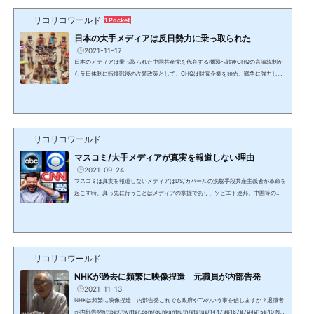
usアノニマスの略）と呼ばれている。2021年1月にJFK Jr本人が保守SNSのテレグ
ラムにChを作りシニアメンバーを発表。噂通り、元国防情報局長官（DNI）でトラ
リコリコワールド
1 Pocket
ンプ政権で国家安全保障問題担当大統領補佐官となったが、ロシアゲ...
日本の大手メディアは反日勢力に乗っ取られた
2021-11-17
日本のメディアは乗っ取られた中国共産党を代弁する機関へ戦後GHQの言論統制か
ら反日体制に転換戦後の占領政策として、GHQは財閥企業を始め、戦争に強力した
大企業や役所の部長以上のパージを行い、新聞社も総入れ替えされた。プレスコー
ドにより、それまでの日本を全否定するような言論しか許されなくなり、反日的な
左翼勢力に占領されその拠点となった。朝鮮戦争の勃発で米国が誤りに気付いた時
には取り返しがつかなくなっていた。中国＆在日資本に乗っ取られた日本のテレビ
局や新聞社ではなくなった日韓併合以前は朝鮮半島は中国の...
リコリコワールド
マスコミ/大手メディアが真実を報道しない理由
2021-09-24
マスコミは真実を報道しないメディアはDS/カバールの洗脳手段共産主義者が革命を
起こす時、真っ先に行うことはメディアの掌握であり、ソビエト連邦、中国等の共
産・社会主義体制が行って来た。そして今やDS/カバールが作った中国共産党がDS
と共に全世界のメディアを掌握している。これはビッグテックのGAFA(グーグル、
アップル、フェイスブック、アマゾン)も同じである。マイクロソフトを入れてGAF
AMとも呼ばれる2020年にトランプ大統領のアカウントを削除したツイッター、フ
ェイスブック、Youtube等のSNSは検閲を行い、一般人の無害な...
リコリコワールド
NHKが過去に頻繁に映像捏造 元職員が内部告発
2021-11-13
NHKは頻繁に映像捏造 内部告発これでも政府やTVのいう事を信じますか？退職者
が内部告発https://twitter.com/gunkantruth/status/1447361678794915840 NH