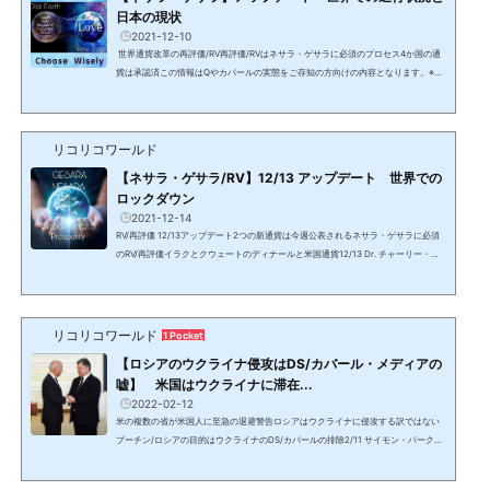
日本の現状
2021-12-10
世界通貨改革の再評価/RV再評価/RVはネサラ・ゲサラに必須のプロセス4か国の通
貨は承認済この情報はQやカバールの実態をご存知の方向けの内容となります。※世
界は見えない戦争中日本のアライアンス情報イラク、イスラエル、タイ、米国は既
に世界通貨改革の再評価 GCR/RV & ネサラ・ゲサラが承認され、エストニアは承
認に近い状態。日本を含むネサラ・ゲサラに署名し申請中の他の国々は承認待機中
リコリコワールド
だが、要件を満たさなければ承認はされない。ネサラ・ゲサラは米国で始まり、日
本で終わるプランで変更なし。しかし、人々の覚醒と行...
【ネサラ・ゲサラ/RV】12/13 アップデート 世界での
ロックダウン
2021-12-14
RV/再評価 12/13アップデート2つの新通貨は今週公表されるネサラ・ゲサラに必須
のRV/再評価イラクとクウェートのディナールと米国通貨12/13 Dr. チャーリー・ウ
ォード個人的に12/19の週から1月1週に大事なことが起こると期待・予想している。
概要7:48史上最大のカバーアップされた極秘の軍事作戦が展開中。金融面では水面
下で非常に大きな事柄が進んでいる。人々のモラルを保つことが大事だが、最後の
泥沼の水抜きのために世界中で完全なロックダウンが行われようとしている。ロッ
リコリコワールド
1 Pocket
クダウンのための様々な異なる言い訳が出されるだろう...
【ロシアのウクライナ侵攻はDS/カバール・メディアの
嘘】 米国はウクライナに滞在...
2022-02-12
米の複数の省が米国人に至急の退避警告ロシアはウクライナに侵攻する訳ではない
プーチン/ロシアの目的はウクライナのDS/カバールの排除2/11 サイモン・パークス
反対意見が多いが、ウクライナには技術者を除いて米軍部隊はいない。これは技術
者やスペシャリストと称して旧ソビエト連邦時代の数千の部隊を送るようなもので