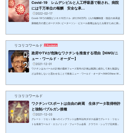
Covid-19 レムデシビルと人工呼吸器で殺され、病院
には千万単位の報酬 安全な承...
2022-02-17
Covid-19での病院ビジネス10万ドル（約1,150万円）/人の報酬検査・指定の未承認
薬物処方の度にボーナスDr. ピーターソン・ピエール政権はあなたを殺すために病院
に大金を払っている。Covid検査、陽性診断、入院、レムデシビル、人工呼吸器、原
因が異なってもCovid-19の死亡診断書にすることでボーナスが支払われ、検視官に
まで報酬が支払われる。一人の患者につき10万ドル（約1,150万円）と言われてい
る。!function(r,u,m,b,l,e){r._Rumble=b,r||(r=function(){(r._=r._||).push(argumen
リコリコワールド
2 Pockets
ts);if(r._.length==1){l=u.createElement(m),e=...
政府やTVが危険なワクチンを推進する理由【NWO/ニ
ュー・ワールド・オーダー】
2021-12-01
ワクチンはカバールの計画の最終フェーズ長年の計画は順調に成功して来た陰謀な
どは存在しないと思わせることで推進ニュー・ワールド・オーダー/NWO(New Wor
ld Order)《NEW/ニュー・ワールド・オーダー》という言葉を見聞きするだけで「S
Fでもあるまいし」と思う人が大半のはずである。しかし、長年国家元首や同等レベ
ルの大物政治家、国際機関のトップ、王室、世界的大富豪や著名人達が堂々と公言
してきている事実がある。人々は日々の暮らしと楽しくて時間を費やす（盗み取
リコリコワールド
る）事柄に熱中させられ、あらゆることに疑問を抱き、探求す...
ワクチンパスポートは自由の終焉 生体データ取得特許
と強制バブルガン接種
2021-12-03
グレート・リセット脳へのインプラントは数年以内ダボス会議でグレート・リセッ
トを発表ワールド・エコノミック・フォーラム会長 クラウス・シュワブ元米国務
長官ヘンリー・キッシンジャーの教え子で世界経済フォーラム（WEF）の創設者。