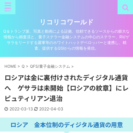
リコリコワールド
Q＆トランプ派、写真と動画による証拠、信頼できるソースからの膨大な
情報から精査済と、量子ステラー金融システムの中心のステラー、RV/ゲ
サラをリードする露軍等のホワイトハットデベロッパーと連携し、精
査、提供するQSIからの情報を発信。
HOME
>
Q
>
QFS/量子金融システム
>
ロシアは金に裏付けされたディジタル通貨
へ ゲサラは未開始【ロシアの紋章】にレ
ピュティリアン退治
2022-03-13
2022-04-03
ロシア 金本位制のディジタル通貨の用意