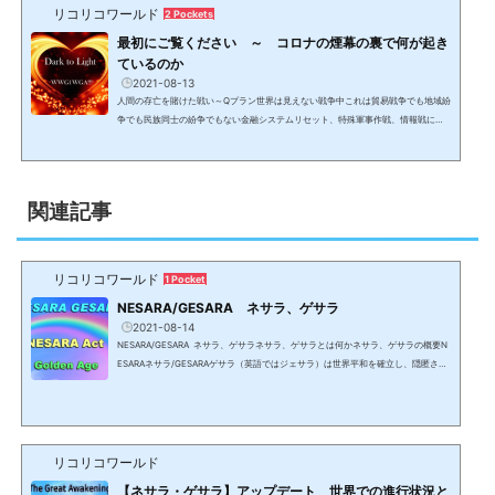
リコリコワールド
2 Pockets
最初にご覧ください ～ コロナの煙幕の裏で何が起き
ているのか
2021-08-13
人間の存亡を賭けた戦い～Qプラン世界は見えない戦争中これは貿易戦争でも地域紛
争でも民族同士の紛争でもない金融システムリセット、特殊軍事作戦、情報戦によ
るボーダーレスの見えない戦いであり、決して報道されることはないため、情報が
なければ認識出来ない戦争。コロナ騒動の煙幕の裏で、（最低）数千年前から人間
の99.99%以上を隷属化して搾取して来た0.1%未満の勢力と、数十年のプランにより
人間を解放し、黄金時代＆新地球に導く8千人からなるホワイトハット＆光側勢力と
関連記事
して動いている米軍特殊部隊を中心とする32か国のアラ...
リコリコワールド
1 Pocket
NESARA/GESARA ネサラ、ゲサラ
2021-08-14
NESARA/GESARA ネサラ、ゲサラネサラ、ゲサラとは何かネサラ、ゲサラの概要N
ESARAネサラ/GESARAゲサラ（英語ではジェサラ）は世界平和を確立し、隠匿され
て来た6千以上の特許を解禁し、売上税以外の税金を撤廃し、全ての人に莫大な富の
分配等を行う法律。NESARAは米国、GESARAはその他の国で名称は異なり、日本は
JESARAジェサラとなる。ネサラ・ゲサラは日本を含む209の主権国家により署名さ
れており、国際法であるため各国憲法に優先する。しかし、DS/カバールによって法
人化された国家と言う名の株式市場に上場されている法人ではな...
リコリコワールド
【ネサラ・ゲサラ】アップデート 世界での進行状況と