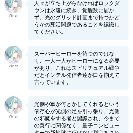
人々が立ち上がらなければロックダ
ウンは永遠に続き、覚醒数に届か
Vivian
ず、光のグリッド計画まで持つかど
うかの死活問題であることを認識し
てください。
スーパーヒーローを待つのではな
く、一人一人がヒーローになる必要
Vivian
があり、これはスピリチュアル戦争
だとインテル発信者達が口を揃えて
言っています。
光側や軍が何とかしてくれるという
依存心が光側の足を引っ張り、光側
Vivian
の邪魔をする者と認識され、今まで
の善行に関係なく、量子コンピュー
ターで新地球に行けない判定をされ