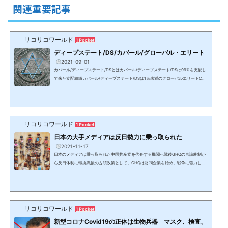
人間を解放し、黄金時代＆新地球に導く8千人からなるホワイトハット＆光側勢力と
関連重要記事
して動いている米軍特殊部隊を中心とする32か国のアラ...
リコリコワールド
1 Pocket
ディープステート/DS/カバール/グローバル・エリート
2021-09-01
カバール/ディープステート/DSとはカバール/ディープステート/DSは99%を支配し
て来た支配組織カバール/ディープステート/DSは1％未満のグローバルエリートCab
alカバール、Deep Stateディープ・ステート（影の政府）＝DS、グローバルエリー
ト人類史上初期から存在し、バビロニア文明の奴隷貨幣経済を通し、過去数千年に
渡り支配し、数百年単位で地球の全人口の99%以上を支配して来た集団を指す。中
枢はカナン人→ハザール/カザール人→フェニキア/フェニシア人→（ベネチアの）黒
い貴族と名前を変え、人類史上のありとあらゆる歴史的事件、...
リコリコワールド
1 Pocket
日本の大手メディアは反日勢力に乗っ取られた
2021-11-17
日本のメディアは乗っ取られた中国共産党を代弁する機関へ戦後GHQの言論統制か
ら反日体制に転換戦後の占領政策として、GHQは財閥企業を始め、戦争に強力した
大企業や役所の部長以上のパージを行い、新聞社も総入れ替えされた。プレスコー
ドにより、それまでの日本を全否定するような言論しか許されなくなり、反日的な
左翼勢力に占領されその拠点となった。朝鮮戦争の勃発で米国が誤りに気付いた時
には取り返しがつかなくなっていた。中国＆在日資本に乗っ取られた日本のテレビ
局や新聞社ではなくなった日韓併合以前は朝鮮半島は中国の...
リコリコワールド
1 Pocket
新型コロナCovid19の正体は生物兵器 マスク、検査、