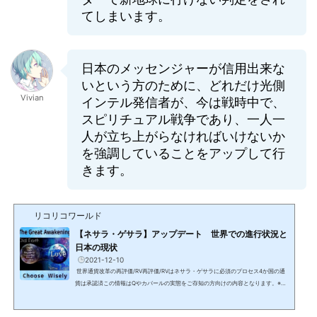
てしまいます。
日本のメッセンジャーが信用出来な
いという方のために、どれだけ光側
Vivian
インテル発信者が、今は戦時中で、
スピリチュアル戦争であり、一人一
人が立ち上がらなければいけないか
を強調していることをアップして行
きます。
リコリコワールド
【ネサラ・ゲサラ】アップデート 世界での進行状況と
日本の現状
2021-12-10
世界通貨改革の再評価/RV再評価/RVはネサラ・ゲサラに必須のプロセス4か国の通
貨は承認済この情報はQやカバールの実態をご存知の方向けの内容となります。※世
界は見えない戦争中日本のアライアンス情報イラク、イスラエル、タイ、米国は既
に世界通貨改革の再評価 GCR/RV & ネサラ・ゲサラが承認され、エストニアは承