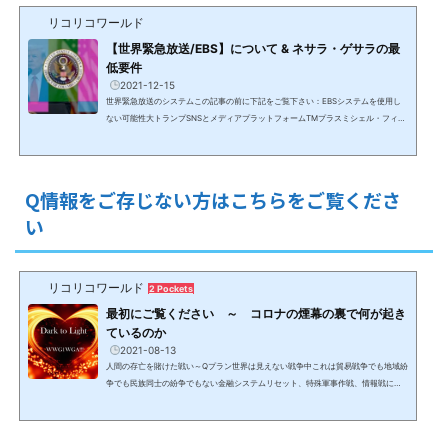
認に近い状態。日本を含むネサラ・ゲサラに署名し申請中の他の国々は承認待機中
リコリコワールド
だが、要件を満たさなければ承認はされない。ネサラ・ゲサラは米国で始まり、日
本で終わるプランで変更なし。しかし、人々の覚醒と行...
【世界緊急放送/EBS】について & ネサラ・ゲサラの最
低要件
2021-12-15
世界緊急放送のシステムこの記事の前に下記をご覧下さい：EBSシステムを使用し
ない可能性大トランプSNSとメディアプラットフォームTMプラスミシェル・フィー
ルディングのチャネリング11/23と12/3の情報スターリンクがない1年前に緊急放送
が行われたとしたら、世界中で戒厳令を敷き、闇の10日間としてメディア、インタ
ーネット、SNSをダウンさせ、EBS/Emmergency Broadcasting Systemをアクテ
ィベートする必要があっただろうが、今は不要というメッセージが来ている。トラ
Q情報をご存じない方はこちらをご覧くださ
ンプ大統領のSNSのTruth SocialとメディアプラットフォームのTM...
い
リコリコワールド
2 Pockets
最初にご覧ください ～ コロナの煙幕の裏で何が起き
ているのか
2021-08-13
人間の存亡を賭けた戦い～Qプラン世界は見えない戦争中これは貿易戦争でも地域紛
争でも民族同士の紛争でもない金融システムリセット、特殊軍事作戦、情報戦によ
るボーダーレスの見えない戦いであり、決して報道されることはないため、情報が
なければ認識出来ない戦争。コロナ騒動の煙幕の裏で、（最低）数千年前から人間
の99.99%以上を隷属化して搾取して来た0.1%未満の勢力と、数十年のプランにより