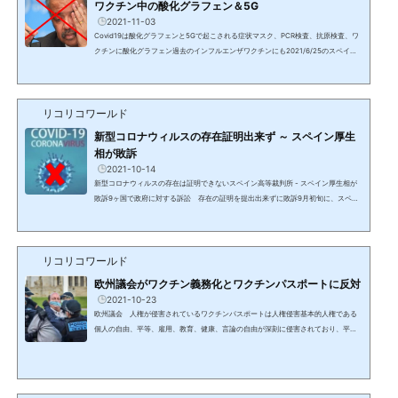
ワクチン中の酸化グラフェン＆5G
2021-11-03
Covid19は酸化グラフェンと5Gで起こされる症状マスク、PCR検査、抗原検査、ワ
クチンに酸化グラフェン過去のインフルエンザワクチンにも2021/6/25のスペイン
グループの動画発表スペインの国立大学で使用されている電子顕微鏡や分光法等の
技術による分析結果酸化グラフェンが含まれているもの メディアが販売停止を報道
したものだけでなく、全てのマスク PCR検査と抗原検査の両方で使用されている綿
リコリコワールド
棒 新型コロナワクチンに相当量のナノ粒子（アストラゼネカ、ファイザー、モデル
ナ、シノバック、ヤンセンファーマ、ジョンソン＆ジョ...
新型コロナウィルスの存在証明出来ず ～ スペイン厚生
相が敗訴
2021-10-14
新型コロナウィルスの存在は証明できないスペイン高等裁判所 - スペイン厚生相が
敗訴9ヶ国で政府に対する訴訟 存在の証明を提出出来ずに敗訴9月初旬に、スペイ
ンで弁護士と医師団が新型コロナウィルスの存在を証明するよう厚生相に対する訴
訟を起こし、被告は証拠を提出できず高等裁判所で敗訴した。既に多くの証拠から
証明がなされているが、これによりコロナは存在はするがウィルスとして存在はし
リコリコワールド
ないことが正式に明らかになった。新型コロナウィルスは特許登録されている人工
のものであり、生物兵器である。弁護士と医師団は大手メ...
欧州議会がワクチン義務化とワクチンパスポートに反対
2021-10-23
欧州議会 人権が侵害されているワクチンパスポートは人権侵害基本的人権である
個人の自由、平等、雇用、教育、健康、言論の自由が深刻に侵害されており、平和
的な抗議デモが暴力により抑圧されている。イタリアを始め、欧州各国は公共の場
所への立ち入りや国内移動や雇用、大学教育等でワクチンパスポートを強制しよう
としているが、これは深刻な人権侵害である。ワクチンを接種しなければ、仕事を
失う等の人権差別を受けている。医療問題が民主主義の問題に発展している。多く