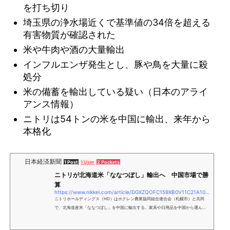
を打ち切り
埼玉県の浄水場近くで基準値の34倍を超える
有害物質が確認された
米や牛肉や酒の大量輸出
インフルエンザ発生とし、豚や鳥を大量に殺
処分
米の備蓄を輸出している疑い（日本のアライ
アンス情報）
ニトリは54トンの米を中国に輸出、来年から
本格化
日本経済新聞
1 Post
1 User
2 Pockets
ニトリが北海道米「ななつぼし」輸出へ 中国市場で勝
算
https://www.nikkei.com/article/DGXZQOFC159XB0V11C21A1000000/
ニトリホールディングス（HD）はホクレン農業協同組合連合会（札幌市）と共同
で、北海道産米「ななつぼし」を中国に輸出する。家具や日用品を中国から運んだ
船便の空きコンテナを活用し、価格が現地産米の10倍ともされるブランド米で中国
市場を開拓する。第1弾として小樽港から年内に60トン弱を輸出する。ニトリHDは