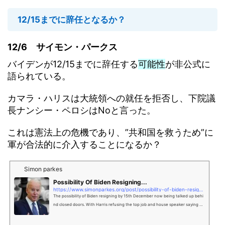
12/15までに辞任となるか？
12/6 サイモン・パークス
バイデンが12/15までに辞任する
可能性
が非公式に
語られている。
カマラ・ハリスは大統領への就任を拒否し、下院議
長ナンシー・ペロシはNoと言った。
これは憲法上の危機であり、”共和国を救うため”に
軍が合法的に介入することになるか？
Simon parkes
Possibility Of Biden Resigning...
https://www.simonparkes.org/post/possibility-of-biden-resigning
The possibility of Biden resigning by 15th December now being talked up behi
nd closed doors. With Harris refusing the top job and house speaker saying n
o. This starts a constitutional crisis, perhaps one that the military can legitimat
ely step into to 'save the Republic'