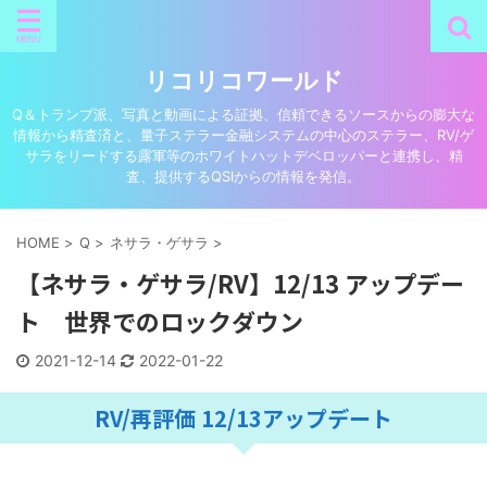
リコリコワールド
Q＆トランプ派、写真と動画による証拠、信頼できるソースからの膨大な
情報から精査済と、量子ステラー金融システムの中心のステラー、RV/ゲ
サラをリードする露軍等のホワイトハットデベロッパーと連携し、精
査、提供するQSIからの情報を発信。
HOME
>
Q
>
ネサラ・ゲサラ
>
【ネサラ・ゲサラ/RV】12/13 アップデー
ト 世界でのロックダウン
2021-12-14
2022-01-22
RV/再評価 12/13アップデート