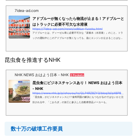
7idea-ad.com
アドブルーが無くなったら物流が止まる！アドブルーと
はトラックに必要不可欠な水溶液
https://7idea-ad.com/news/adblue-fusoku.html
アドブルーとは、ディーゼル車に必要不可欠な『尿素水（水溶液）』のこと。トラ
ックの運転中にこのアドブルーが無くなっても、急にエンジンが止まることはない
のですが、そのままエンジンを切ってしまうとエンジンの再始動ができなくなりま
す。そして、この尿
昆虫食を推進するNHK
NHK NEWS おはよう日本 - NHK
2 Pockets
昆虫食にビジネスチャンスあり！ NEWS おはよう日本
- NHK
https://www.nhk.jp/p/ohayou/ts/QLP4RZ8ZY3/blog/bl/pX6P8EQjK4/b
「昆虫食」がビジネスチャンスに!？食料問題の解決にもつながるのではないかと注
目される中、「こおろぎ」の加工に参入した自動車部品メーカーも。
数十万の破壊工作要員