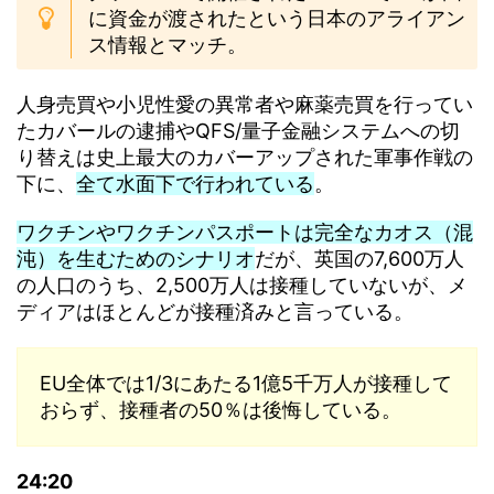
に資金が渡されたという日本のアライアン
ス情報とマッチ。
人身売買や小児性愛の異常者や麻薬売買を行ってい
たカバールの逮捕やQFS/量子金融システムへの切
り替えは史上最大のカバーアップされた軍事作戦の
下に、
全て水面下で行われている
。
ワクチンやワクチンパスポートは完全なカオス（混
沌）を生むためのシナリオ
だが、英国の7,600万人
の人口のうち、2,500万人は接種していないが、メ
ディアはほとんどが接種済みと言っている。
EU全体では1/3にあたる1億5千万人が接種して
おらず、接種者の50％は後悔している。
24:20