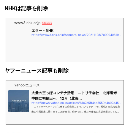
既にミネラルウオーターや日本酒の中国輸出で実績があり、農産品の輸出拡大を目
NHKは記事を削除
指す農林水産省からの
www3.nhk.or.jp
3 Users
エラー - NHK
https://www3.nhk.or.jp/sapporo-news/20211128/7000040619.html
ヤフーニュース記事も削除
Yahoo!ニュース
大量の空っぽコンテナ活用 ニトリ子会社 北海道米
中国に初輸出へ 12月（北海...
https://news.yahoo.co.jp/articles/8107e5ff4ea5559b4a02d45971a9d4
ニトリホールディングス傘下の広告業ニトリパブリック（PB、札幌）が北海道産
米の中国輸出に乗り出すことが18日、分かった。農林水産省の実証事業として12月
末ごろに54トンを初輸出し、来年度以降は自前