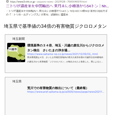
埼玉県で基準値の34倍の有害物質ジクロロメタン
埼玉新聞
環境基準の３４倍、埼玉・川越の麦生川からジクロロメ
タン検出 さいたまの浄水場...
https://www.saitama-np.co.jp/news/2021/12/05/03_.html
県水環境課は４日、さいたま市桜区宿地内の県大久保浄水場や川越市古谷本郷地内
の麦生川から有害物質「ジクロロメタン」が検出されたと発表した。県によると２
日午後３時ごろ同浄水場の取水口から１リットル当たり…
埼玉県
荒川での有害物質の検出について（最終報）
https://www.pref.saitama.lg.jp/a0505/news/page/news2021121401.htm