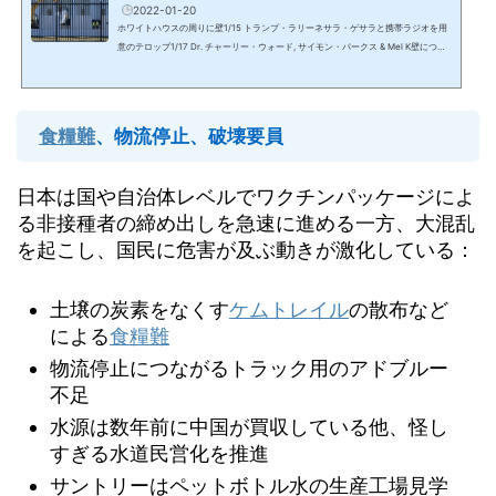
2022-01-20
ホワイトハウスの周りに壁1/15 トランプ・ラリーネサラ・ゲサラと携帯ラジオを用
意のテロップ1/17 Dr. チャーリー・ウォード, サイモン・パークス & Mel K壁につい
ては、1/13のDr. チャーリー・ウォードの動画でも言及。ホワイトハウスの周りには
2.4mのコンクリートの壁が立てられ、41の州では州兵/ナショナル・ガード（正規
軍のバックアップ）のコントロール下にある。1/15のトランプラリーの画面下のテ
ロップに人の名前と共に、【ネサラ・ゲサラ】と【携帯ラジオの用意を準備してお
食糧難
、物流停止、破壊要員
くように】が流れた。2022/2/21にTruth Social/...
日本は国や自治体レベルでワクチンパッケージによ
る非接種者の締め出しを急速に進める一方、大混乱
を起こし、国民に危害が及ぶ動きが激化している：
土壌の炭素をなくす
ケムトレイル
の散布など
による
食糧難
物流停止につながるトラック用のアドブルー
不足
水源は数年前に中国が買収している他、怪し
すぎる水道民営化を推進
サントリーはペットボトル水の生産工場見学