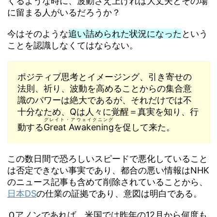
くるような時に、波動さえ上げれば大丈夫とその場
に留まる人がいるだろうか？
今はそのような
追い詰められた状況になった
という
ことを認識しなくてはならない。
ポジティブ思考とイメージング、引き寄せの
法則、祈り、波動を高めることからの集合意
識のパワーは絶大であるが、それだけでは不
十分なため、Qは人々に覚醒＝真実を知り、行
グレイト・アウェイクニング
動する
Great Awakening
を促して来た。
この数日間で恐ろしいスピードで悪化していること
は否定できない事実であり、都合の悪い情報はNHK
のニュース記事も含めて削除されていることから、
日本DS
の仕業の証拠であり、意図は明白である。
Ｑアノンであれば、米国では昨年の12月から何度も