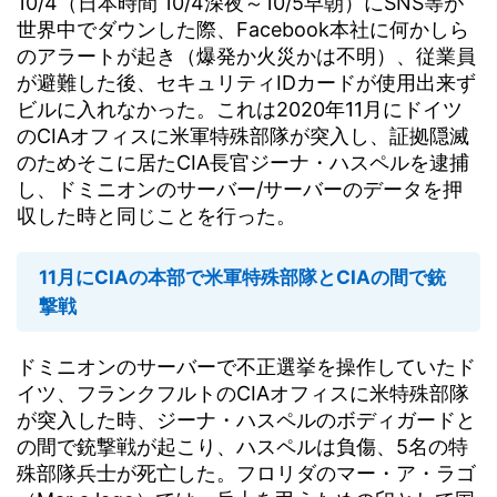
10/4（日本時間 10/4深夜～10/5早朝）にSNS等が
世界中でダウンした際、Facebook本社に何かしら
のアラートが起き（爆発か火災かは不明）、従業員
が避難した後、セキュリティIDカードが使用出来ず
ビルに入れなかった。これは2020年11月にドイツ
のCIAオフィスに米軍特殊部隊が突入し、証拠隠滅
のためそこに居たCIA長官ジーナ・ハスペルを逮捕
し、ドミニオンのサーバー/サーバーのデータを押
収した時と同じことを行った。
11月にCIAの本部で米軍特殊部隊とCIAの間で銃
撃戦
ドミニオンのサーバーで不正選挙を操作していたド
イツ、フランクフルトのCIAオフィスに米特殊部隊
が突入した時、ジーナ・ハスペルのボディガードと
の間で銃撃戦が起こり、ハスペルは負傷、5名の特
殊部隊兵士が死亡した。フロリダのマー・ア・ラゴ