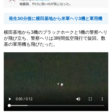
発生30分後に横田基地から米軍ヘリ3機と軍用機
横田基地から3機のブラックホークと1機の警察ヘリ
が飛び立ち、警察ヘリは3時間低空飛行で旋回。数
基の軍用機も飛びたった。