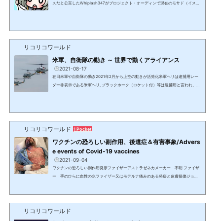
スだと公言したWhiplash347がプロジェクト・オーディンで現在のモサド（イスラ
エル諜報部）のインターネットからスターリンクの新しい量子インターネットに切
り替える際、データは戻ってこないのでバックアップ要と喚起し、下記のQドロップ
も何度もポスティングしているため、SNSデータのバックアップ推奨。2023/3/14
アップデート2022年後半からの動きと、ミシェル・フィールディングのチャネリン
グの「全てのSNSは浄化されてTruth Socialという1つのアプ...
リコリコワールド
米軍、自衛隊の動き ～ 世界で動くアライアンス
2021-08-17
在日米軍や自衛隊の動き2021年2月から上空の動きが活発化米軍ヘリは逮捕用レー
ダー非表示である米軍ヘリ, ブラックホーク（ロケット付）等は逮捕用と言われ、グ
アンタナモ収容所等への輸送と見られるチャーター機が6月までは2－3日に1－2
便、7月からは1日2－3便、米国本土、ハワイ、グアムの米軍基地と在日米軍横田基
地（岩国基地と嘉手納基地含む）を往復している。アラスカ州アンカレッジ、ワシ
ントン州シアトル、ハワイ州、沖縄、岩国の米軍基地との往復がレーダーで確認出
来る。米国と中国、韓国と台湾（横田経由もあり）間の機も...
リコリコワールド
1 Pocket
ワクチンの恐ろしい副作用、後遺症＆有害事象/Advers
e events of Covid-19 vaccines
2021-09-04
ワクチンの恐ろしい副作用発疹ファイザーアストラゼネカメーカー 不明 ファイザ
ー 手のひらに血性の水ファイザー又はモデルナ痛みのある発疹と皮膚損傷ジョン
ソン＆ジョンソン 痛みを伴う発疹 皮膚が剥がれた 米国アストラゼネカ 胸部
と腕に皮下出血 死亡モデルナ 米国ジョンソン＆ジョンソン皮膚と唇が腐るファ
イザー 米国顔面の腫れモデルナ 接種2日後 頭痛と吐き気等顔の歪みファイザー
リコリコワールド
接種後に口が歪んだ PFIZERベル麻痺（顔面筋肉の麻痺) 記者会見中に顔面麻痺
オーストラリア閣僚手足の切断アストラゼネカ英国...