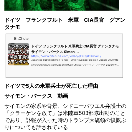
ドイツ フランクフルト 米軍 CIA長官 グアン
タナモ
BitChute
ドイツ フランクフルト 米軍兵士 CIA長官 グアンタナモ
サイモン・パークス Simon ...
https://www.bitchute.com/video/glBKgsOKwkwL/
Japanese SubtitlesSimon Parkes - 29th November Election Update 2020http
s://www.bitchute.com/video/PKMJqwLM39uH/サイモン・パークス 2020年大統
領選選挙 アップデート情報この方が何者なのかわからなかったのですが、信頼でき
る人だろうと判断し日本語字幕を付けました約1か月前の動画ですが、ドイツのフラ
ンクフルトでドミニオンのサーバーを押収した時に5人の米軍兵…
ドイツで5人の米軍兵士が死亡した理由
サイモン・パークス 動画
サイモンの家系や背景、シドニーパウエル弁護士の
「クラーケンを放て」は米陸軍503部隊出動のこと
であり、訃報が入った時のトランプ大統領の憤慨ぶ
りについても話されている