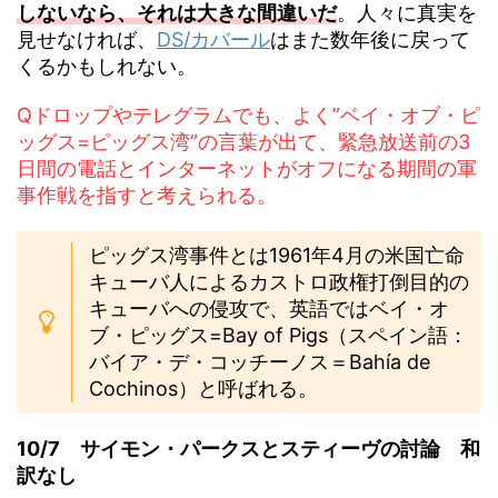
しないなら、それは大きな間違いだ
。人々に真実を
見せなければ、
DS/カバール
はまた数年後に戻って
くるかもしれない。
Qドロップやテレグラムでも、よく”ベイ・オブ・ピ
ッグス=ピッグス湾”の言葉が出て、緊急放送前の3
日間の電話とインターネットがオフになる期間の軍
事作戦を指す
と考えられる。
ピッグス湾事件とは1961年4月の米国亡命
キューバ人によるカストロ政権打倒目的の
キューバへの侵攻で、英語ではベイ・オ
ブ・ピッグス=Bay of Pigs（スペイン語：
バイア・デ・コッチーノス＝Bahía de
Cochinos）と呼ばれる。
10/7 サイモン・パークスとスティーヴの討論 和
訳なし