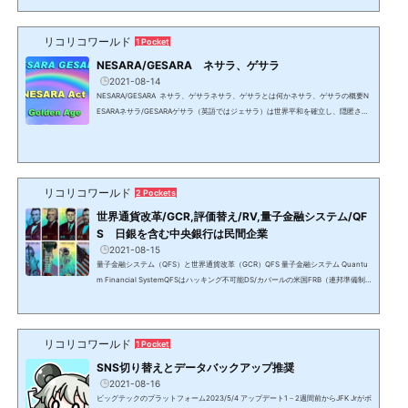
塞破壊作戦の最中。 逮捕・粛清対象者の本人やクローン、マスク等にはGPSが装着
されている2023/6/30 緊急放送等 アップデートQプランは壮大な心理戦2023/7/
9 緊急放送もホワイトハットの心理戦の一部であり、サイモ...
リコリコワールド
1 Pocket
NESARA/GESARA ネサラ、ゲサラ
2021-08-14
NESARA/GESARA ネサラ、ゲサラネサラ、ゲサラとは何かネサラ、ゲサラの概要N
ESARAネサラ/GESARAゲサラ（英語ではジェサラ）は世界平和を確立し、隠匿され
て来た6千以上の特許を解禁し、売上税以外の税金を撤廃し、全ての人に莫大な富の
分配等を行う法律。NESARAは米国、GESARAはその他の国で名称は異なり、日本は
JESARAジェサラとなる。ネサラ・ゲサラは日本を含む209の主権国家により署名さ
れており、国際法であるため各国憲法に優先する。しかし、DS/カバールによって法
人化された国家と言う名の株式市場に上場されている法人ではな...
リコリコワールド
2 Pockets
世界通貨改革/GCR,評価替え/RV,量子金融システム/QF
S 日銀を含む中央銀行は民間企業
2021-08-15
量子金融システム（QFS）と世界通貨改革（GCR）QFS 量子金融システム Quantu
m Financial SystemQFSはハッキング不可能DS/カバールの米国FRB（連邦準備制
度理事会）の金融システムは、量子金融システム＝QFS（Quantum Financial Syst
em）に置き換えられ、各国の通貨が中央銀行が刷る紙切れから金、銀、コモディテ
ィ等のアセットに裏付けされた通貨となる。世界通貨改革＝GCR（Global Currenc
リコリコワールド
y Reset）で承認された国の通貨は天然資源の保有量に応じて、正しい貨幣価値に設
1 Pocket
定するための再評価＝RV（Revaluation）が行われる。これはNESAR...
SNS切り替えとデータバックアップ推奨
2021-08-16
ビッグテックのプラットフォーム2023/5/4 アップデート1－2週間前からJFK Jrがボ