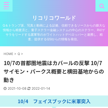
リコリコワールド
Q＆トランプ派、写真と動画による証拠、信頼できるソースからの膨大な
情報から精査済と、量子ステラー金融システムの中心のステラー、RV/ゲ
サラをリードする露軍等のホワイトハットデベロッパーと連携し、精
査、提供するQSIからの情報を発信。
HOME
>
Q
>
10/7の首都圏地震はカバールの反撃 10/7
サイモン・パークス概要と横田基地からの
動き
2021-10-08
2022-01-14
10/4 フェイスブックに米軍突入