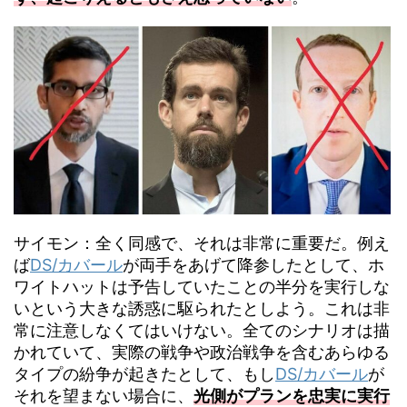
サイモン：全く同感で、それは非常に重要だ。例え
ば
DS/カバール
が両手をあげて降参したとして、ホ
ワイトハットは予告していたことの半分を実行しな
いという大きな誘惑に駆られたとしよう。これは非
常に注意しなくてはいけない。全てのシナリオは描
かれていて、実際の戦争や政治戦争を含むあらゆる
タイプの紛争が起きたとして、もし
DS/カバール
が
それを望まない場合に、
光側がプランを忠実に実行