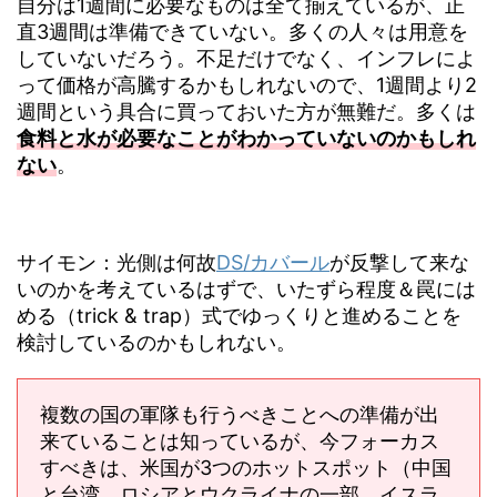
自分は1週間に必要なものは全て揃えているが、正
直3週間は準備できていない。多くの人々は用意を
していないだろう。不足だけでなく、インフレによ
って価格が高騰するかもしれないので、1週間より2
週間という具合に買っておいた方が無難だ。多くは
食料と水が必要なことがわかっていないのかもしれ
ない
。
サイモン：光側は何故
DS/カバール
が反撃して来な
いのかを考えているはずで、いたずら程度＆罠には
める（trick & trap）式でゆっくりと進めることを
検討しているのかもしれない。
複数の国の軍隊も行うべきことへの準備が出
来ていることは知っているが、今フォーカス
すべきは、米国が3つのホットスポット（中国
と台湾、ロシアとウクライナの一部、イスラ