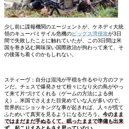
少し前に諜報機関のエージェントが、ケネディ大統
領のキューバミサイル危機の
ピッグス湾侵攻
が3日
間で失敗したことに触れていたが、この3日間は米
国を巻き込む興味深い国際政治が拘わって来て、そ
の後落ち着くのかもしれない。
スティーヴ：自分は混沌が平穏を作るやり方のファ
ンだ。チェスで爆発させて粉々になり火の鳥がやっ
て来て片づけてくれる（ゲームの方法による例
え）。米国でさえまた目覚めていな人が多いので、
世界的にショッキングな事が起きれば、人々が慌て
ふためいて真実を見るようになるだろう。
今のまま
ではまだまだ手ぬるくて、眠ったままで準備も出来
ず、起こりえるともさえ思っていない
。