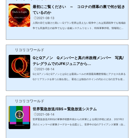
最初にご覧ください ～ コロナの煙幕の裏で何が起き
ているのか
2021-08-13
人間の存亡を賭けた戦い～Qプラン世界は見えない戦争中これは貿易戦争でも地域紛
争でも民族同士の紛争でもない金融システムリセット、特殊軍事作戦、情報戦によ
るボーダーレスの見えない戦いであり、決して報道されることはないため、情報が
なければ認識出来ない戦争。コロナ騒動の煙幕の裏で、（最低）数千年前から人間
の99.99%以上を隷属化して搾取して来た0.1%未満の勢力と、数十年のプランにより
リコリコワールド
人間を解放し、黄金時代＆新地球に導く8千人からなるホワイトハット＆光側勢力と
して動いている米軍特殊部隊を中心とする32か国のアラ...
QとQアノン Qメンバーと真の米政権メンバー 写真/
テレグラムでのJFKジュニアから...
2021-08-14
QとQアノンQとQアノンとはQとは最高レベルの米国最高機密情報にアクセス出来る
Qクリアランスを持つ人物を指し、署名には独自のサインの代わりにQの文字を使用
する。Q＝ジョン・F・ケネディ大統領の長男で1999年に亡くなったはずのJFKジュ
ニアと信じられ、Qが発信する情報を信じる人がQAnonQアノン（匿名のAnonymo
usアノニマスの略）と呼ばれている。2021年1月にJFK Jr本人が保守SNSのテレグ
リコリコワールド
ラムにChを作りシニアメンバーを発表。噂通り、元国防情報局長官（DNI）でトラ
ンプ政権で国家安全保障問題担当大統領補佐官となったが、ロシアゲ...
世界緊急放送/EBS＝緊急放送システム
2021-08-14
世界緊急放送/EBSQの軍事作戦数年前からの米軍による掃討作戦に続き、2021年2
月のミャンマーの軍事クーデターを合図とし、世界中のQのアライアンス軍隊（自衛
隊含む）によるDS/カバールの大規模掃討作戦が行われ、大量逮捕が行われている。
上層部は2020年頃までに排除され、残党の中間層以下の残党の逮捕・殲滅、地下要