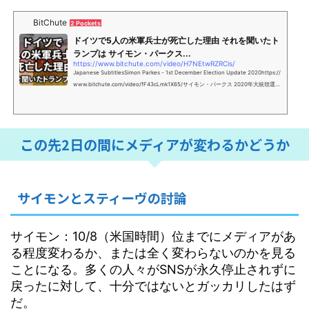
BitChute
2 Pockets
ドイツで5人の米軍兵士が死亡した理由 それを聞いたト
ランプは サイモン・パークス...
https://www.bitchute.com/video/H7NEtwRZRCis/
Japanese SubtitlesSimon Parkes - 1st December Election Update 2020https://
www.bitchute.com/video/fF43cLmk1X65/サイモン・パークス 2020年大統領選選
挙 アップデート情報ドイツで5人の米軍兵士が死亡した理由それを聞いたトランプ
は、、、------------------------マタタビの羅針盤主にアメリカの気になるニュ
ースに日本語字幕を付…
この先2日の間にメディアが変わるかどうか
サイモンとスティーヴの討論
サイモン：10/8（米国時間）位までにメディアがあ
る程度変わるか、または全く変わらないのかを見る
ことになる。多くの人々がSNSが永久停止されずに
戻ったに対して、十分ではないとガッカリしたはず
だ。