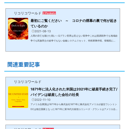
リコリコワールド
2 Pockets
最初にご覧ください ～ コロナの煙幕の裏で何が起き
ているのか
2021-08-13
人間の存亡を賭けた戦い～Qプラン世界は見えない戦争中これは貿易戦争でも地域紛
争でも民族同士の紛争でもない金融システムリセット、特殊軍事作戦、情報戦によ
るボーダーレスの見えない戦いであり、決して報道されることはないため、情報が
なければ認識出来ない戦争。コロナ騒動の煙幕の裏で、（最低）数千年前から人間
の99.99%以上を隷属化して搾取して来た0.1%未満の勢力と、数十年のプランにより
人間を解放し、黄金時代＆新地球に導く8千人からなるホワイトハット＆光側勢力と
関連重要記事
して動いている米軍特殊部隊を中心とする32か国のアラ...
リコリコワールド
1871年に法人化された米国は2021年に破産手続き完了/
バイデンは破産した会社の社長
2022-11-10
アメリカ合衆国は1871年から株式会社1871年に株式会社アメリカが誕生ワシントン
DCは独立国家となった1871年に第18代大統領ユリシーズ・グラントはアメリカ合
衆国を破綻させた。1871年に米国議会はオーガニック・アウト・オブ・コロンビア
法案を決議。米国は一文無しでお金が必要だった。シティ・オブ・ロンドンのロス
チャイルドの中央銀行等は当時の大統領ユリシーズ・グラントを説得し、アメリカ
合衆国という法人を設立させ、これは米国を統治する目的で作られた。独立戦争に