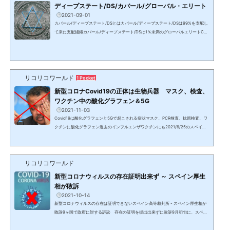
ディープステート/DS/カバール/グローバル・エリート
2021-09-01
カバール/ディープステート/DSとはカバール/ディープステート/DSは99%を支配し
て来た支配組織カバール/ディープステート/DSは1％未満のグローバルエリートCab
alカバール、Deep Stateディープ・ステート（影の政府）＝DS、グローバルエリー
ト人類史上初期から存在し、バビロニア文明の奴隷貨幣経済を通し、過去数千年に
渡り支配し、数百年単位で地球の全人口の99%以上を支配して来た集団を指す。中
枢はカナン人→ハザール/カザール人→フェニキア/フェニシア人→（ベネチアの）黒
い貴族と名前を変え、人類史上のありとあらゆる歴史的事件、...
リコリコワールド
1 Pocket
新型コロナCovid19の正体は生物兵器 マスク、検査、
ワクチン中の酸化グラフェン＆5G
2021-11-03
Covid19は酸化グラフェンと5Gで起こされる症状マスク、PCR検査、抗原検査、ワ
クチンに酸化グラフェン過去のインフルエンザワクチンにも2021/6/25のスペイン
グループの動画発表スペインの国立大学で使用されている電子顕微鏡や分光法等の
技術による分析結果酸化グラフェンが含まれているもの メディアが販売停止を報道
したものだけでなく、全てのマスク PCR検査と抗原検査の両方で使用されている綿
リコリコワールド
棒 新型コロナワクチンに相当量のナノ粒子（アストラゼネカ、ファイザー、モデル
ナ、シノバック、ヤンセンファーマ、ジョンソン＆ジョ...
新型コロナウィルスの存在証明出来ず ～ スペイン厚生
相が敗訴
2021-10-14
新型コロナウィルスの存在は証明できないスペイン高等裁判所 - スペイン厚生相が
敗訴9ヶ国で政府に対する訴訟 存在の証明を提出出来ずに敗訴9月初旬に、スペイ
ンで弁護士と医師団が新型コロナウィルスの存在を証明するよう厚生相に対する訴
訟を起こし、被告は証拠を提出できず高等裁判所で敗訴した。既に多くの証拠から