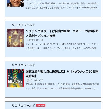
ワクチンはカバールの計画の最終フェーズ長年の計画は順調に成功して来た陰謀な
どは存在しないと思わせることで推進ニュー・ワールド・オーダー/NWO(New Wor
ld Order)《NEW/ニュー・ワールド・オーダー》という言葉を見聞きするだけで「S
Fでもあるまいし」と思う人が大半のはずである。しかし、長年国家元首や同等レベ
ルの大物政治家、国際機関のトップ、王室、世界的大富豪や著名人達が堂々と公言
リコリコワールド
してきている事実がある。人々は日々の暮らしと楽しくて時間を費やす（盗み取
る）事柄に熱中させられ、あらゆることに疑問を抱き、探求す...
ワクチンパスポートは自由の終焉 生体データ取得特許
と強制バブルガン接種
2021-12-03
グレート・リセット脳へのインプラントは数年以内ダボス会議でグレート・リセッ
トを発表ワールド・エコノミック・フォーラム会長 クラウス・シュワブ元米国務
長官ヘンリー・キッシンジャーの教え子で世界経済フォーラム（WEF）の創設者。
2020年5月のダボス会議で、チャールズ英皇太子とともに《グレート・リセット》
を発表。この新たな始まりは、現在の世界秩序の基盤およびルールを置き換え、作
リコリコワールド
り変えることにほかならない。彼らの見解によれば、現在の形態の資本主義は人々
の福祉に貢献していないため、環境を保護し、社会的不平等...
国家元首が楽し気に医師に話した【NWOの人口90％削
減計画】
2021-12-07
2003年 女性国家元首の発言リマ・ライボウ医師 大量虐殺への警告国家元首が漏
らした内容の証言2009年と2012年に証言動画概要薬品を使用しない治療を行うラ
イボウ医師の患者で、エリザベス女王、オランダのベアトリクス女王でもヘンリ
ー・キッシンジャーでもない、とある陽気なおしゃべりの国家元首が楽し気に医師
に伝えた。自分はビルダーバーグ会議の中のパワーエリート＝貴族であり、そろそ
リコリコワールド
ろグローバル・エリート/DS/カバールの天然資源を喰いつくす《無駄飯食い》を間
1 Pocket
引きし、大量の90％の人口削減をする時がやってきた。奴隷と...