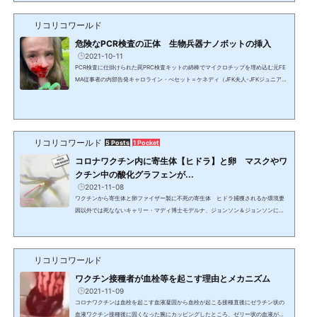
証明がなされているが、これによりコロナは存在はするがウィルスとして存在はし
リコリコワールド
ないことが正式に明らかになった。新型コロナウィルスは特許登録されている人工
のものであり、生物兵器である。弁護士と医師団は大手メ...
危険なPCR検査の正体 生物兵器ナノボットの挿入
2021-10-11
PCR検査に仕掛けられた罠PRC検査キットの綿棒でマイクロチップを埋め込む元FE
MA従事者の内部告発キャロライン・べセット＝ケネディ（JFK夫人-JFKジュニアは
1/30からJFK）PCRテストはマイクロチップを埋め込むためであり、テストのため
ではなかった。ナンティーズ（Nanties）と呼ばれ、DNAを採取する生物兵器のナ
ノボットを入れていた。PCR綿棒は目がある額と鼻の後ろの鼻咽頭に直接入れられ
る。これは血液の脳関門にあり、松果腺の隣にある。この生物兵器で感覚を鈍化さ
せ直感を殺し、彼らが何をしているかを認知出来ないようにしてい...
リコリコワールド
5 Posts
1 Pocket
コロナワクチン内に寄生体【ヒドラ】と卵 マスクやワ
クチン中の酸化グラフェンが...
2021-11-08
ワクチンから寄生体と卵ファイザー製に不死の寄生体 ヒドラ捕獲されるか環境要
因以外では死なないキャリー・マディ博士モデルナ、ジョンソン＆ジョンソンに続
き、ファイザーのワクチンからも淡水ハイドラ（ヒドラ）のような生物がワクチン
の中から発見された。ヒドラは不死身で捕食者か環境要因以外で死ぬことはない。
科学者はこの生物に非常に興味をもっており、米国政府は生物学、遺伝学、医学的
リコリコワールド
発見のために年間数百万ドル（数億円相当）を費やしている。ファイザーの内部告
発者の協力により、証拠保全したプロジェクト・ヴェリタ...
ワクチン接種者が血栓等を起こす理由とメカニズム
2021-11-09
コロナワクチンは血栓を起こす血液凝固から血栓が起こる接種直後にゼラチン状の
血液ワクチン接種後に固くなった腕にカッピングしたところ、ゼリー状の血液が排