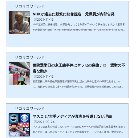
局や新聞社ではなくなった日韓併合以前は朝鮮半島は中国の...
リコリコワールド
NHKが過去に頻繁に映像捏造 元職員が内部告発
2021-11-13
NHKは頻繁に映像捏造 内部告発これでも政府やTVのいう事を信じますか？退職者
が内部告発https://twitter.com/gunkantruth/status/1447361678794915840 NH
Kには中国共産党組織NHKの給与の異常な高水準公共放送でありながら、世界のCN
NやBBCの3倍近い収益はどこから来るのか？紛れもなく受信料ではずである。そし
てヤクザまがいの執拗で強引な徴収方法は警察に通報してもよいという基準が出来
るほどである。報道内容の信憑性日本は農薬、添加物大国ヨーロッパの基準の数千
倍の農薬、水道水への過剰な塩素投入等、身体に害のあることを...
リコリコワールド
衆院選挙日の京王線事件はヤラセの偽旗テロ 選挙の不
審な動き
2021-11-13
開票直後に事件発生衆議院選挙開票時刻に起きた事件と選挙の不審な動きについ
て、当日からSNS上で多くの指摘が挙がった。目撃情報のSNS投稿ゼロこれだけの
若者が乗車していながら、目撃情報ツイート等のSNS情報は報道で使用されたもの
しか存在しない。2つの駅で同じ時刻に別々の映像午後８時８分、犯人確保午後８時
10分、国領駅で避難指示です。1. 火災が発生した車内画像 (動画) をアップしたのは
リコリコワールド
午後８時４分の調布駅2. 窓から逃げる人たちの画像 (動画) をアップしたのは午後８
時４分の国領駅駅わかりますか？同時刻に、別の場所でt...
マスコミ/大手メディアが真実を報道しない理由
2021-09-24
マスコミは真実を報道しないメディアはDS/カバールの洗脳手段共産主義者が革命を
起こす時、真っ先に行うことはメディアの掌握であり、ソビエト連邦、中国等の共
産・社会主義体制が行って来た。そして今やDS/カバールが作った中国共産党がDS