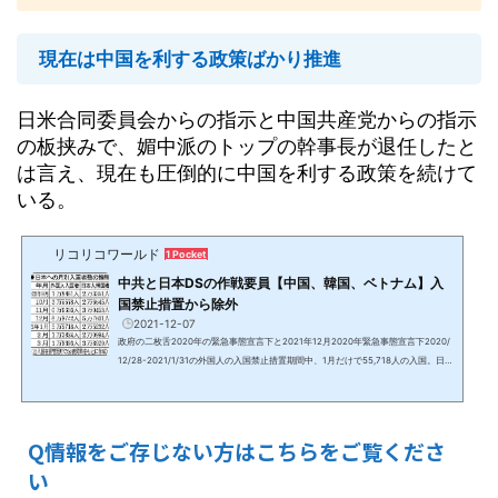
現在は中国を利する政策ばかり推進
日米合同委員会からの指示と中国共産党からの指示
の板挟みで、媚中派のトップの幹事長が退任したと
は言え、現在も圧倒的に中国を利する政策を続けて
いる。
リコリコワールド
1 Pocket
中共と日本DSの作戦要員【中国、韓国、ベトナム】入
国禁止措置から除外
2021-12-07
政府の二枚舌2020年の緊急事態宣言下と2021年12月2020年緊急事態宣言下2020/
12/28-2021/1/31の外国人の入国禁止措置期間中、1月だけで55,718人の入国。日本
人帰国者よりも多い外国人入国者数殆どは中国、韓国、ベトナム籍で、中華系人。
（出入国管理局データ）2021年11月 オミクロン株による入国制限の実態全世界か
らの入国禁止の中、中国、韓国、ベトナムは対象国から除外。中国国籍は複数の国
籍を認可しており、ベトナム国籍であっても実質は中国籍も持つ中華系が殆どの場
Q情報をご存じない方はこちらをご覧くださ
合が多い。インドネシア、マレーシア、ベトナム、タイ、ミャ...
い