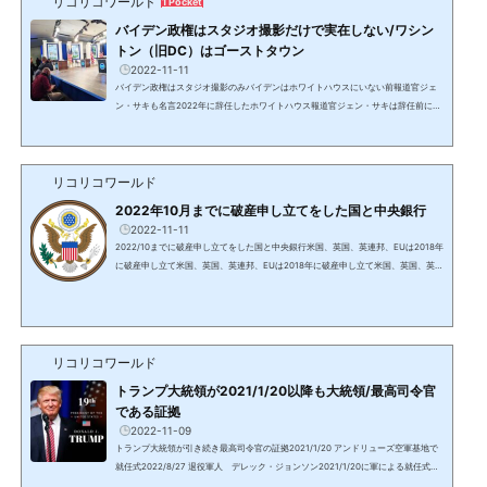
リコリコワールド
1 Pocket
勝利し独立国家であったアメリカ合衆国は、この時から他国(...
バイデン政権はスタジオ撮影だけで実在しない/ワシン
トン（旧DC）はゴーストタウン
2022-11-11
バイデン政権はスタジオ撮影のみバイデンはホワイトハウスにいない前報道官ジェ
ン・サキも名言2022年に辞任したホワイトハウス報道官ジェン・サキは辞任前に
「バイデン大統領は多忙のため、ホワイトハウスの代わりにスタジオで撮影してい
る」と発言。ホワイトハウスも2021/1/20直後から軍事裁判と処刑場として使用さ
れている。2021/1/20からのスタジオ撮影提供：イーロン・マスク明らかなスタジ
リコリコワールド
オ撮影腕の毛が朝黒いバイデンホワイトハウスの構造と2階部分が異なる上：1階の
みで後ろに建物下：ホワイトハウスローズガーデンの後ろに建...
2022年10月までに破産申し立てをした国と中央銀行
2022-11-11
2022/10までに破産申し立てをした国と中央銀行米国、英国、英連邦、EUは2018年
に破産申し立て米国、英国、英連邦、EUは2018年に破産申し立て米国、英国、英国
と旧大英帝国の植民地55か国からなる英連邦/コモンウェルス（オーストラリア、カ
ナダ、ニュージーランド等）、欧州連合は2018年に破産申し立てを行い、2021年に
手続きが終了している。FRBを含む世界中の銀行はロスチャイルドの私有銀行で、
国立銀行ではない。https://www.amazon.co.jp/%E6%B0%91%E9%96%93%E3%
81%8C%E6%89%80%E6%9C%89%E3%81%99%E3%82%8B%E4%B8%AD%E
リコリコワールド
5%A4%AE%E9%...
トランプ大統領が2021/1/20以降も大統領/最高司令官
である証拠
2022-11-09
トランプ大統領が引き続き最高司令官の証拠2021/1/20 アンドリューズ空軍基地で
就任式2022/8/27 退役軍人 デレック・ジョンソン2021/1/20に軍による就任式ト
ランプ大統領がホワイトハウスからMarine Oneマリーン・ワン（大統領専用ヘリ）