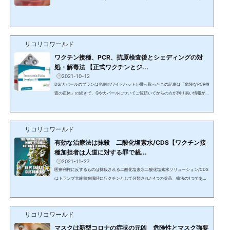
出された。カッピングは解毒に有効。ワクチン未接種と接種者の血液の違い黒ずん
でいるのが接種者の血液保存したはずの血栓の解剖動画は数日探して見つからなか
ったため、余裕のある時に再度検索ワクチンが血栓を起こす仕組みワクチン接種者
の血液の動き血栓、脳卒中、心臓発作 心筋炎を起こす理由ジェイン・ルビー博士
とインタビューアー 7月ファイザーとアストラゼネカのワ...
リコリコワールド
ワクチン接種、PCR、抗原検査後とシェディングの対
処・解毒法 【正式ワクチンとジ...
2021-10-12
DS/カバールのプランは光側ホワイトハットが乗っ取ったこの記事は「危険なPCR検
査の正体」の続きで、Qやカバールについてご覧頂いてからの方が判り易い情報が含
まれています。※世界は見えない戦争中マスク、インフルエンザ・ワクチン、PCR検
査、抗原検査、Covid-19の治験中のワクチンという名の遺伝子操作薬物により、体
内にマイクロ/ナノチップ、酸化グラフェンを入れ、Covid19の症状を引き起こし、
リコリコワールド
CERN/5GのシグナルでDNAを改造し、ゾンビ化する計画は千年単位でDS/カバール
と戦って来た光側のホワイトハットが乗っ取り、光側のアラ...
有効な治療法は抹殺 二酸化塩素水/CDS【ワクチン接
種加担者は人道に対する罪で裁...
2021-11-27
医療利権に反するものは抹殺される二酸化塩素水二酸化塩素水ソリューション/CDS
はトランプ大統領在職時にワクチンとして分類された4つの薬品、療法の1つであ
る。ボリビアでの実証毎日100名の死亡者が出て15,000人が亡くなり、世界でも感
染状況が酷い都市であった南米のボリビアのグアヤキルで二酸化塩素水を治療に用
いたところ、4日で全ての患者が回復し、死亡数もゼロとなった。これは100％有効
リコリコワールド
であるだけでなく、100％安全で、驚くほど安価なものである。世界的に著名なスイ
スの生物物理学者のDr. アンドレアス・カルケル / Andreas ...
マスクは新型コロナの症状の元凶 危険性とマスク強要