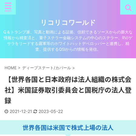
リコリコワールド
Q＆トランプ派、写真と動画による証拠、信頼できるソースからの膨大な
情報から精査済と、量子ステラー金融システムの中心のステラー、RV/ゲ
サラをリードする露軍等のホワイトハットデベロッパーと連携し、精
査、提供するQSIからの情報を発信。
HOME
>
ディープステート/カバール
>
【世界各国と日本政府は法人組織の株式会
社】米国証券取引委員会と国税庁の法人登
録
2021-12-21
2023-05-22
世界各国は米国で株式上場の法人