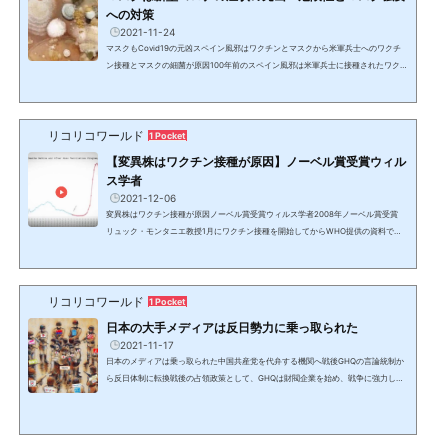
への対策
2021-11-24
マスクもCovid19の元凶スペイン風邪はワクチンとマスクから米軍兵士へのワクチ
ン接種とマスクの細菌が原因100年前のスペイン風邪は米軍兵士に接種されたワクチ
ンが感染を起こし、現況と同じく、感染者からシェディング感染で広がり、それ以
外は長時間のマスク着用からのカビ等の細菌が原因でパンデミックとなった。100年
おきのプランデミックプラン＋パンデミック（疫病）＝プランデミック ペスト/黒死
リコリコワールド
病 1720 コレラ 1820 スペイン風邪 1920 新型コロナ 2020マスクの中
1 Pocket
の細菌20分後の細菌の繁殖結果マスク...
【変異株はワクチン接種が原因】ノーベル賞受賞ウィル
ス学者
2021-12-06
変異株はワクチン接種が原因ノーベル賞受賞ウィルス学者2008年ノーベル賞受賞
リュック・モンタニエ教授1月にワクチン接種を開始してからWHO提供の資料では
死亡数が爆発的に増加し、特に若年層の血栓が多い。 効果的で安価な治療法がある
のに、大量ワクチン接種プログラムをどう思いますか？新しい変異株は、ワクチン
接種の結果として生み出されている。ワクチン大量接種は恐ろしい科学的、医学的
リコリコワールド
な過ちである。どこの国でも同じことが起こっているのが分かる。ワクチン接種の
1 Pocket
曲線の後に死亡者の曲線が続いている。2分動画各国での接...
日本の大手メディアは反日勢力に乗っ取られた
2021-11-17
日本のメディアは乗っ取られた中国共産党を代弁する機関へ戦後GHQの言論統制か
ら反日体制に転換戦後の占領政策として、GHQは財閥企業を始め、戦争に強力した
大企業や役所の部長以上のパージを行い、新聞社も総入れ替えされた。プレスコー
ドにより、それまでの日本を全否定するような言論しか許されなくなり、反日的な
左翼勢力に占領されその拠点となった。朝鮮戦争の勃発で米国が誤りに気付いた時
には取り返しがつかなくなっていた。中国＆在日資本に乗っ取られた日本のテレビ