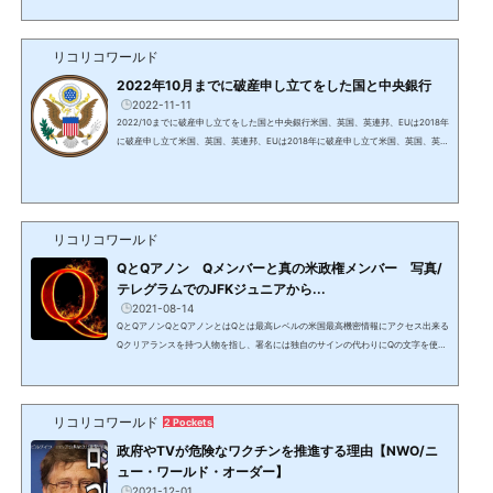
でアンドリューズ空軍基地に到着した時、憲法と軍規に則ったフルグレード（完全
な）の就任式典が行われた。マリーン・ワンから降りたトランプ大統領に、公式な
リコリコワールド
儀礼用砲兵隊でOld guardオールド・ガードとも呼ばれる第三歩兵隊によりHail to t
he chiefヘイル・トゥ・ザ・チーフ（大統領万歳）が演奏...
2022年10月までに破産申し立てをした国と中央銀行
2022-11-11
2022/10までに破産申し立てをした国と中央銀行米国、英国、英連邦、EUは2018年
に破産申し立て米国、英国、英連邦、EUは2018年に破産申し立て米国、英国、英国
と旧大英帝国の植民地55か国からなる英連邦/コモンウェルス（オーストラリア、カ
ナダ、ニュージーランド等）、欧州連合は2018年に破産申し立てを行い、2021年に
手続きが終了している。FRBを含む世界中の銀行はロスチャイルドの私有銀行で、
国立銀行ではない。https://www.amazon.co.jp/%E6%B0%91%E9%96%93%E3%
81%8C%E6%89%80%E6%9C%89%E3%81%99%E3%82%8B%E4%B8%AD%E
リコリコワールド
5%A4%AE%E9%...
QとQアノン Qメンバーと真の米政権メンバー 写真/
テレグラムでのJFKジュニアから...
2021-08-14
QとQアノンQとQアノンとはQとは最高レベルの米国最高機密情報にアクセス出来る
Qクリアランスを持つ人物を指し、署名には独自のサインの代わりにQの文字を使用
する。Q＝ジョン・F・ケネディ大統領の長男で1999年に亡くなったはずのJFKジュ
ニアと信じられ、Qが発信する情報を信じる人がQAnonQアノン（匿名のAnonymo
usアノニマスの略）と呼ばれている。2021年1月にJFK Jr本人が保守SNSのテレグ
リコリコワールド
ラムにChを作りシニアメンバーを発表。噂通り、元国防情報局長官（DNI）でトラ
2 Pockets
ンプ政権で国家安全保障問題担当大統領補佐官となったが、ロシアゲ...
政府やTVが危険なワクチンを推進する理由【NWO/ニ
ュー・ワールド・オーダー】
2021-12-01