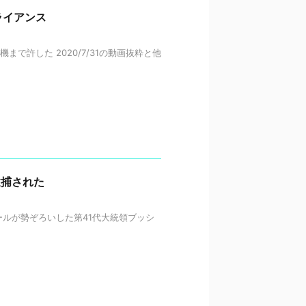
ライアンス
まで許した 2020/7/31の動画抜粋と他
逮捕された
カバールが勢ぞろいした第41代大統領ブッシ