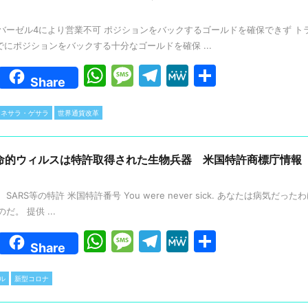
p
g
m
バーゼル4により営業不可 ポジションをバックするゴールドを確保できず ト
p
e
1までにポジションをバックする十分なゴールドを確保 ...
W
M
T
M
共
Share
h
e
el
e
有
at
s
e
W
ネサラ・ゲサラ
世界通貨改革
s
s
gr
e
A
a
a
命的ウィルスは特許取得された生物兵器 米国特許商標庁情報
p
g
m
RS等の特許 米国特許番号 You were never sick. あなたは病気だったわけでは
p
e
。 提供 ...
W
M
T
M
共
Share
h
e
el
e
有
at
s
e
W
ル
新型コロナ
s
s
gr
e