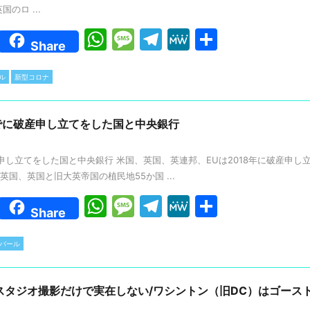
国のロ ...
W
M
T
M
共
Share
h
e
el
e
有
at
s
e
W
ル
新型コロナ
s
s
gr
e
A
a
a
までに破産申し立てをした国と中央銀行
p
g
m
破産申し立てをした国と中央銀行 米国、英国、英連邦、EUは2018年に破産申し立
p
e
英国、英国と旧大英帝国の植民地55か国 ...
W
M
T
M
共
Share
h
e
el
e
有
at
s
e
W
カバール
s
s
gr
e
A
a
a
スタジオ撮影だけで実在しない/ワシントン（旧DC）はゴース