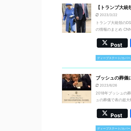
【トランプ大統領
2023/3/22
トランプ大統領のDS/
の情報のまとめ CN
Post
ディープステート/カバー
ブッシュの葬儀に
2023/6/26
2018年ブッシュの
ュの葬儀で表の超大物
Post
ディープステート/カバー