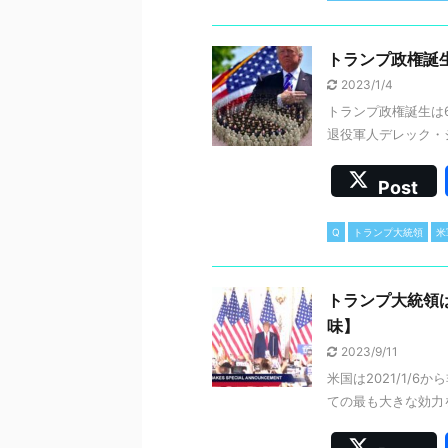
トランプ政権誕生
2023/1/4
トランプ政権誕生は
退役軍人デレック・ジ
Post
Q
トランプ大統領
米
トランプ大統領は
味】
2023/9/11
米国は2021/1/
ての最も大きな効力を