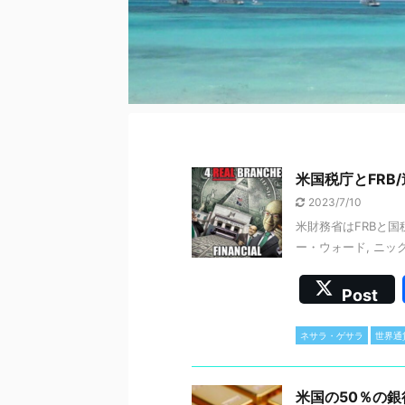
米国税庁とFRB
2023/7/10
米財務省はFRBと国
ー・ウォード, ニック
Post
ネサラ・ゲサラ
世界通
米国の50％の銀