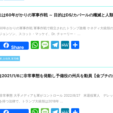
at
s
e
W
s
s
gr
e
A
a
a
は60年がかりの軍事作戦 ～ 目的はDS/カバールの殲滅と人
p
g
m
60年がかりの軍事作戦 軍事作戦で樹立されたトランプ政権 ケネディ大統領
p
e
ョンソン、スコット・マッケイ、Dr. チャーリー・ ...
W
M
T
M
共
Share
h
e
el
e
有
at
s
e
W
軍,自衛隊,軍用機
s
s
gr
e
A
a
a
2021/1/6に非常事態を発動し予備役の州兵を動員【金ブチ
p
g
m
p
e
6から非常事態 大手メディアも軍がコントロール 2022/8/27 米退役軍人 
持つ法律で、トランプ大統領は2018年 ...
W
M
T
M
共