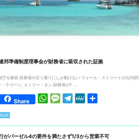
/連邦準備制度理事会が財務省に吸収された証拠
税庁を吸収 財務省の言う通りにしか動けない ウォール・ストリートの元内部告発者
・ラゴーン, エミリー・タン 財務省がF ...
W
M
T
M
共
Share
h
e
el
e
有
at
s
e
W
貨改革
s
s
gr
e
A
a
a
行がバーゼル4の要件を満たさず1/3から営業不可