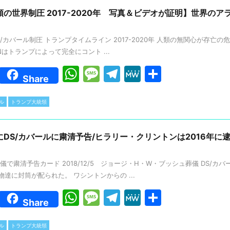
A
a
a
の世界制圧 2017-2020年 写真＆ビデオが証明】世界のア
p
g
m
カバール制圧 トランプタイムライン 2017-2020年 人類の無関心が存亡の危機
p
e
Nはトランプによって完全にコント ...
W
M
T
M
共
Share
h
e
el
e
有
at
s
e
W
ル
トランプ大統領
s
s
gr
e
A
a
a
DS/カバールに粛清予告/ヒラリー・クリントンは2016年に
p
g
m
葬儀で粛清予告カード 2018/12/5 ジョージ・H・W・ブッシュ葬儀 DS/
p
e
達に封筒が配られた。 ワシントンからの ...
W
M
T
M
共
Share
h
e
el
e
有
ル
トランプ大統領