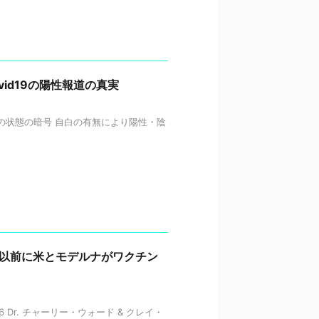
id19の陽性報道の真実
後の状態の暗号 自白の有無により陽性・陰
 勃発以前に米とモデルナがワクチン
16 Dr. チャーリー・ウォード & クレイ・