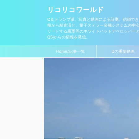
リコリコワールド
Q＆トランプ派、写真と動画による証拠、信頼で
報から精査済と、量子ステラー金融システムの中心
リードする露軍等のホワイトハットデベロッパー
QSIからの情報を発信。
Home/記事一覧
Qの重要動画