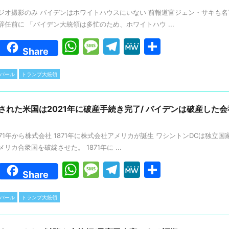
p
g
m
ジオ撮影のみ バイデンはホワイトハウスにいない 前報道官ジェン・サキも名言
p
e
任前に 「バイデン大統領は多忙のため、ホワイトハウ ...
W
M
T
M
共
Share
h
e
el
e
有
at
s
e
W
カバール
トランプ大統領
s
s
gr
e
A
a
a
化された米国は2021年に破産手続き完了/ バイデンは破産した
p
g
m
71年から株式会社 1871年に株式会社アメリカが誕生 ワシントンDCは独立国家
p
e
カ合衆国を破綻させた。 1871年に ...
W
M
T
M
共
Share
h
e
el
e
有
at
s
e
W
カバール
トランプ大統領
s
s
gr
e