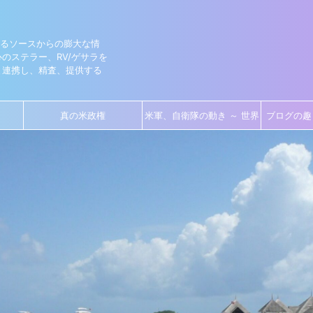
きるソースからの膨大な情
のステラー、RV/ゲサラを
と連携し、精査、提供する
真の米政権
米軍、自衛隊の動き ～ 世界
ブログの趣
で動くアライアンス