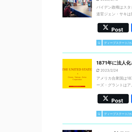
バイデン政権はスタ
道官ジェン・サキは辞
Post
Q
ディープステート/
1871年に法人
2023/2/24
アメリカ合衆国は18
ーズ・グラントはアメリ
Post
Q
ディープステート/