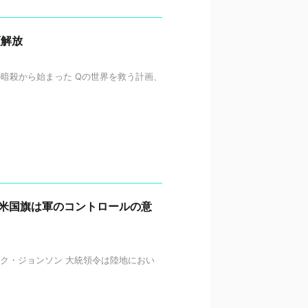
類解放
の暗殺から始まった Qの世界を救う計画、
の米国旗は軍のコントロールの意
デレック・ジョンソン 大統領令は陸地におい