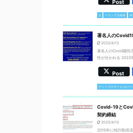
Post
Q
トランプ大統領
米
著名人のCovi
2023/4/13
著名人のCovid陽
性が分かれる 2022
Post
ディープステート/カバー
Covid-19
契約締結
2023/4/13
2015年に特許取得済の