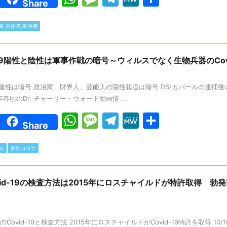
Share
h
e
el
e
有
at
s
e
W
軍,自衛隊,軍用機
s
s
gr
e
A
a
a
d19陽性と陰性は軍事作戦の暗号～ウィルスでなく生物兵器のCov
p
g
m
性/陰性は暗号 政治家、財界人、芸能人の陽性報道は暗号 DS/カバールの逮捕
p
e
年春頃のDr. チャーリー・ウォード動画情 ...
W
M
T
M
共
Share
h
e
el
e
有
at
s
e
W
ル
新型コロナ
s
s
gr
e
A
a
a
とCovid-19の検査方法は2015年にロスチャイルドが特許取得
p
g
m
p
e
Covid-19と検査方法 2015年にロスチャイルドがCovid-19特許を取得 10/