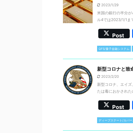
2023/1/29
米国の銀行の半分が
ル4では2023/1/
Post
QFS/量子金融システム
新型コロナと致
2023/2/20
新型コロナ、エイズ、SA
たは毒におかされたのだ
Post
ディープステート/カバー