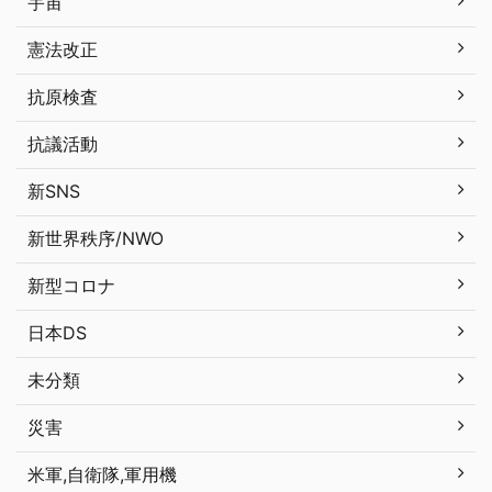
宇宙
憲法改正
抗原検査
抗議活動
新SNS
新世界秩序/NWO
新型コロナ
日本DS
未分類
災害
米軍,自衛隊,軍用機