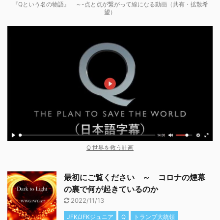
『Qという名の物語』 ～-点と点が繋がって線になる動画（共有・拡散希
望）
Q 世界を救う計画
最初にご覧ください ～ コロナの煙幕
の裏で何が起きているのか
2022/11/13
JFK/JFKジュニア
Q
トランプ大統領