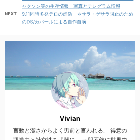
ャクソン等の生存情報 写真とテレグラム情報
NEXT
9.11同時多発テロの虚偽 ネサラ・ゲサラ阻止のため
のDS/カバールによる自作自演
Vivian
言動と潔さからよく男前と言われる。 得意の
語学力と社交性を武器に、 大胆不敵に世界中