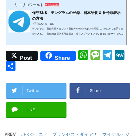
リコリコワールド
2 Pockets
保守SNS テレグラムの登録、日本語化 & 番号非表示
の方法
2022-01-06
テレグラム 登録方法アカウント登録※TelegramはLINE同様に、IDのみで相手を検
索できる。（登録時は電話番号は必須）現在アプリストアやGoogle Playからダウン
ロードできるのは偽物アプリ必ず公式サイトからダウンロードTelegram本物グーグ
ル等によるフェイクアプリフェイクアプリでもそのまま使用でき、本物アプリ内の
チャンネルやグループにも入れるが、プライバシーは保護されず、障害も何度も起
W
M
T
M
きているので、インストールしてしまった場合はアンインストールし、本物をダウ
Post
Share
ンロードする必要あり。インストールと日本語化インスト...
h
e
el
e
共
at
s
e
W
有
s
s
gr
e
A
a
a
Twitter
Share
p
g
m
LINE
p
e
PREV
JFKジュニア、プリンセス・ダイアナ、マイケル・ジ