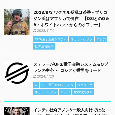
2023/9/3 ワグネル反乱は茶番 - プリゴ
ジン氏はアフリカで健在 【QSIとのQ＆
A - ホワイトハットからのオファー】
2023/11/10
QFS/量子金融システム
ネサラ・ゲサラ
ロシア
世界通貨改革
ステラーがQFS/量子金融システム＆Qプ
ランの中心 ～ ロシアが世界をリード
2024/4/20
Q
QFS/量子金融システム
ウクライナ
ネサラ・ゲサラ
ロシア
世界通貨改革
インテルはQアノン&一般人向けではな