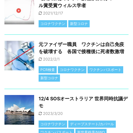
ル賞受賞ウィルス学者
2021/12/17
コロナワクチン
新型コロナ
元ファイザー職員 ワクチンは自己免疫
を破壊する 各国で接種後に死者数激増
2022/2/1
PCR検査
コロナワクチン
ワクチンパスポート
新型コロナ
12/4 SOSオーストラリア 世界同時抗議デ
モ
2023/3/20
コロナワクチン
ディープステート/カバール
ワクチンパスポート
新世界秩序/NWO