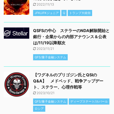
2022/11/13
JFK/JFKジュニア
Q
トランプ大統領
QSFSの中心 ステラーのNDA解除開始と
銀行・企業からの内部アナウンス＆公表
は/11/19以降順次
2023/11/21
QFS/量子金融システム
【ワグネルのプリゴジン氏とQSIの
Q&A】 メドベッド、戦争アップデー
ト、ステラー、心理作戦等
2023/10/21
QFS/量子金融システム
ディープステート/カバール
ロシア