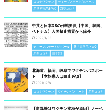
コロナワクチン
ディープステート/カバール
新世界秩序/NWO
新型コロナ
中共と日本DSの作戦要員【中国、韓国、
ベトナム】入国禁止措置から除外
2022/1/22
ディープステート/カバール
新世界秩序/NWO
新型コロナ
日本DS
北海道、福岡、岐阜でワクチンパスポー
ト 【本格導入は阻止必須】
2021/12/8
コロナワクチン
ワクチンパスポート
新型コロナ
【変異株はワクチン接種が原因】ノーベ