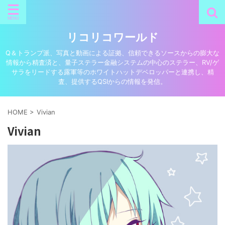
リコリコワールド
Q＆トランプ派、写真と動画による証拠、信頼できるソースからの膨大な
情報から精査済と、量子ステラー金融システムの中心のステラー、RV/ゲ
サラをリードする露軍等のホワイトハットデベロッパーと連携し、精
査、提供するQSIからの情報を発信。
HOME
>
Vivian
Vivian