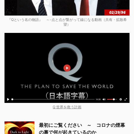
『Qという名の物語』 ～-点と点が繋がって線になる動画（共有・拡散希
望）
Q 世界を救う計画
最初にご覧ください ～ コロナの煙幕
の裏で何が起きているのか