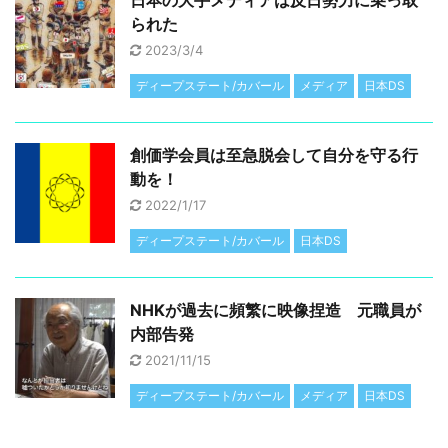
日本の大手メディアは反日勢力に乗っ取
られた
2023/3/4
ディープステート/カバール
メディア
日本DS
創価学会員は至急脱会して自分を守る行
動を！
2022/1/17
ディープステート/カバール
日本DS
NHKが過去に頻繁に映像捏造 元職員が
内部告発
2021/11/15
ディープステート/カバール
メディア
日本DS