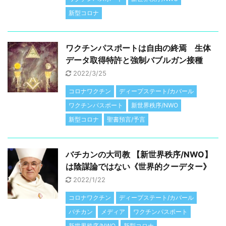
新型コロナ
ワクチンパスポートは自由の終焉 生体
データ取得特許と強制バブルガン接種
2022/3/25
コロナワクチン
ディープステート/カバール
ワクチンパスポート
新世界秩序/NWO
新型コロナ
聖書預言/予言
バチカンの大司教 【新世界秩序/NWO】
は陰謀論ではない《世界的クーデター》
2022/1/22
コロナワクチン
ディープステート/カバール
バチカン
メディア
ワクチンパスポート
新世界秩序/NWO
新型コロナ