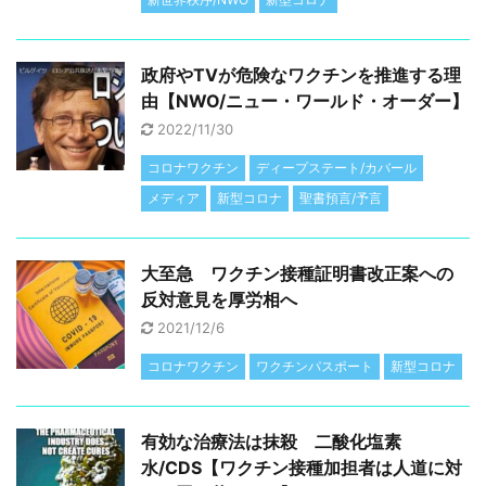
政府やTVが危険なワクチンを推進する理
由【NWO/ニュー・ワールド・オーダー】
2022/11/30
コロナワクチン
ディープステート/カバール
メディア
新型コロナ
聖書預言/予言
大至急 ワクチン接種証明書改正案への
反対意見を厚労相へ
2021/12/6
コロナワクチン
ワクチンパスポート
新型コロナ
有効な治療法は抹殺 二酸化塩素
水/CDS【ワクチン接種加担者は人道に対