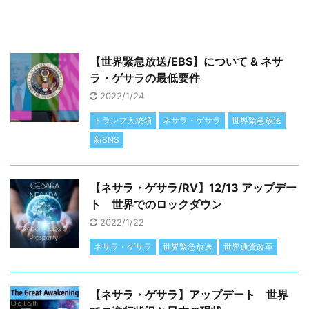
【世界緊急放送/EBS】について & ネサ
ラ・ゲサラの最低要件
2022/1/24
トランプ大統領
ネサラ・ゲサラ
世界緊急放送
新SNS
【ネサラ・ゲサラ/RV】12/13 アップデー
ト 世界でのロックダウン
2022/1/22
ネサラ・ゲサラ
世界緊急放送
世界通貨改革
【ネサラ・ゲサラ】アップデート 世界