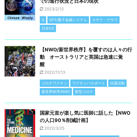
での進行状況と日本の現状
2023/2/12
Q
QFS/量子金融システム
ネサラ・ゲサラ
日本DS
【NWO/新世界秩序】を覆すのは人々の行
動 オーストラリアと英国は急速に覚
醒
2022/11/13
コロナワクチン
ワクチンパスポート
抗議活動
新世界秩序/NWO
新型コロナ
国家元首が楽し気に医師に話した【NWO
の人口90％削減計画】
2022/3/25