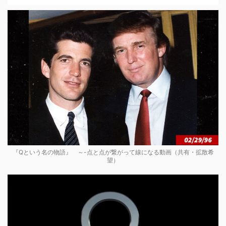
『Qという名の物語』 ～-点と点が繋がって線になる動画（共有・拡散希
望）