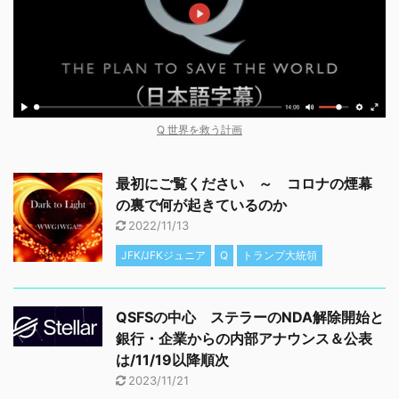
Q 世界を救う計画
最初にご覧ください ～ コロナの煙幕
の裏で何が起きているのか
2022/11/13
JFK/JFKジュニア
Q
トランプ大統領
QSFSの中心 ステラーのNDA解除開始と
銀行・企業からの内部アナウンス＆公表
は/11/19以降順次
2023/11/21