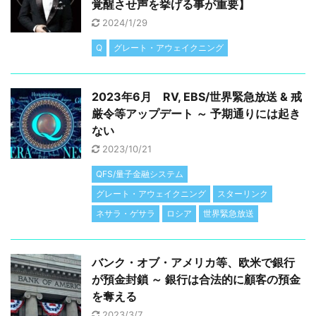
覚醒させ声を挙げる事が重要】
p
g
m
2024/1/29
p
e
Q
グレート・アウェイクニング
2023年6月 RV, EBS/世界緊急放送 & 戒
厳令等アップデート ～ 予期通りには起き
ない
2023/10/21
QFS/量子金融システム
グレート・アウェイクニング
スターリンク
ネサラ・ゲサラ
ロシア
世界緊急放送
バンク・オブ・アメリカ等、欧米で銀行
が預金封鎖 ～ 銀行は合法的に顧客の預金
を奪える
2023/3/7