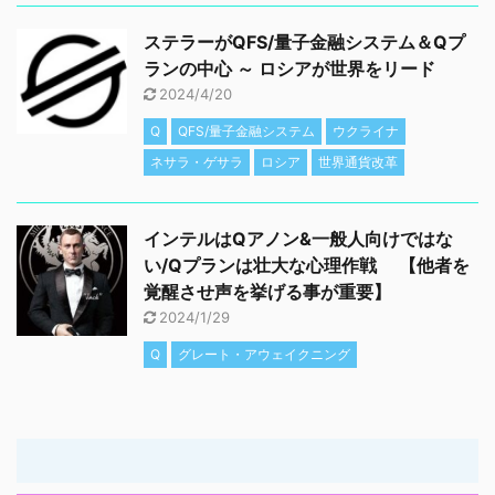
ステラーがQFS/量子金融システム＆Qプ
ランの中心 ～ ロシアが世界をリード
2024/4/20
Q
QFS/量子金融システム
ウクライナ
ネサラ・ゲサラ
ロシア
世界通貨改革
インテルはQアノン&一般人向けではな
い/Qプランは壮大な心理作戦 【他者を
覚醒させ声を挙げる事が重要】
2024/1/29
Q
グレート・アウェイクニング