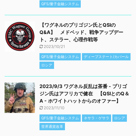
QFS/量子金融システム
【ワグネルのプリゴジン氏とQSIの
Q&A】 メドベッド、戦争アップデー
ト、ステラー、心理作戦等
2023/10/21
QFS/量子金融システム
ディープステート/カバール
ロシア
2023/9/3 ワグネル反乱は茶番 - プリゴ
ジン氏はアフリカで健在 【QSIとのQ＆
A - ホワイトハットからのオファー】
2023/11/10
QFS/量子金融システム
ネサラ・ゲサラ
ロシア
世界通貨改革