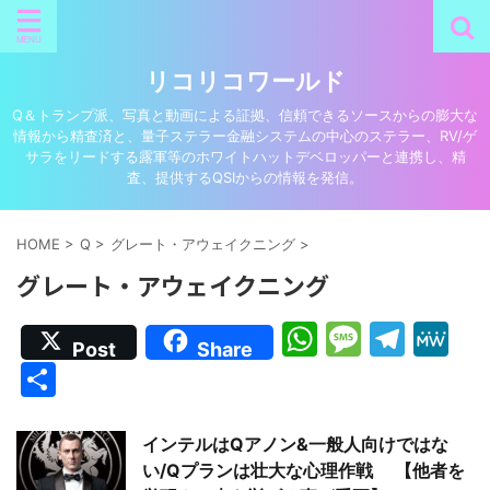
リコリコワールド
Q＆トランプ派、写真と動画による証拠、信頼できるソースからの膨大な
情報から精査済と、量子ステラー金融システムの中心のステラー、RV/ゲ
サラをリードする露軍等のホワイトハットデベロッパーと連携し、精
査、提供するQSIからの情報を発信。
HOME
>
Q
>
グレート・アウェイクニング
>
グレート・アウェイクニング
W
M
T
M
Post
Share
h
e
el
e
共
at
s
e
W
有
s
s
gr
e
インテルはQアノン&一般人向けではな
A
a
a
い/Qプランは壮大な心理作戦 【他者を