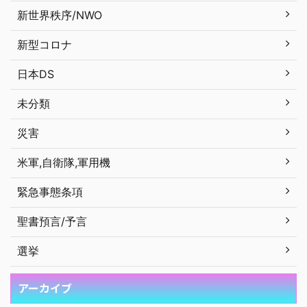
新世界秩序/NWO
新型コロナ
日本DS
未分類
災害
米軍,自衛隊,軍用機
緊急事態条項
聖書預言/予言
選挙
アーカイブ